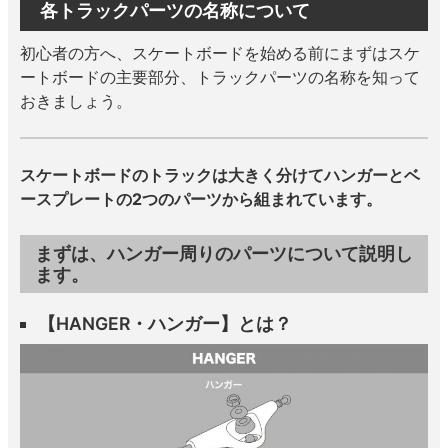
各トラックパーツの名称について
8.8inch
8.9inch
75mm
29.5cm
初心者の方へ、スケートボードを始める前にまずはスケ
ートボードの主要部分、トラックパーツの名称を知って
8.9inch
9.0inch以上
110mm
30cm
おきましょう。
9.0inch以上
スケートボードのトラックは大きく分けてハンガーとベ
ースプレートの2つのパーツから組まれています。
シェイプデッキ
高性能デッキ
まずは、ハンガー周りのパーツについて説明し
ます。
【HANGER・ハンガー】とは？