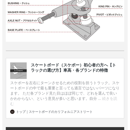
ボーンズ STF（エスティーエフ）
スケートパーク情報
特定商取引法に基づく表記
7.9inch
8.0inch
58mm
25cm
ボルト
ショーツ
パウエルペラルタ DF（ドラゴンフォーミュ
ラ）
8.0inch
8.1inch
59mm
25.5cm
パーツ・その他
長袖ボタンシャツ
ソフトウィール（クルーザー）
8.1inch
8.2inch
60mm
26cm
足回りセット（トラック・ウィールセット）
7分袖シャツ・ラグラン
8.2inch
8.3inch
62mm
26.5cm
ヘルメット・パッド
半袖シャツ
8.3inch
8.4inch
63mm
27cm
練習用アイテム（初心者におすすめ）
キャップ
8.4inch
8.5inch
64mm
27.5cm
スケートケース・バッグ
ソックス
8.5inch
8.6inch
65mm
28cm
メディア（雑誌・DVD・CD）
アンダーウエア
8.6inch
8.7inch
70mm
28.5cm
サイズの測り方
8.7inch
8.8inch
72mm
29cm