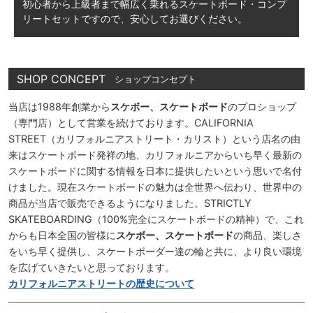
初心者から上級者まで幅広く乗れる
スケートボード・コンプ
リートセットですので、
安心してお選びください。
SHOP CONCEPT
ショップコンセプト
当店は1988年創業から
スケボー、スケートボード
のプロショップ
（専門店）として営業を続けております。CALIFORNIA
STREET（カリフォルニアストリート・カリスト）という店名の由
来はスケートボード発祥の地、カリフォルニアからいち早く最新の
スケートボードに関する情報を日本に提供したいという思いで名付
けました。現在スケートボードの魅力は全世界へ伝わり、世界中の
商品が当店で販売できるようになりました。STRICTLY
SKATEBOARDING（100%完全にスケートボードの精神）で、これ
からも日本全国の皆様に
スケボー、スケートボード
の商品、楽しさ
をいち早く提供し、スケートボーダー達の輪と共に、より良い環境
を広げていきたいと思っております。
カリフォルニアストリートの歴史について