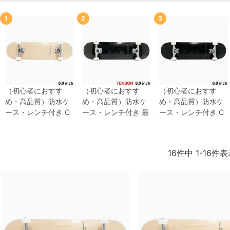
1
2
3
（初心者におすす
（初心者におすす
（初心者におすす
め・高品質）
防水ケ
め・高品質）
防水ケ
め・高品質）
防水ケ
ース・レンチ付き
C
ース・レンチ付き
最
ース・レンチ付き
C
ALIFORNIA STREET
軽量モデル
CALIFOR
ALIFORNIA STREET
カリフォルニアスト
NIA STREET
カリフ
カリフォルニアスト
リート
コンプリート
ォルニアストリート
リート
コンプリート
16
件中
1
-
16
件表
セット
スケートボー
コンプリートセット
セット
スケートボー
ド完成品
SIMPLE CL
スケートボード完成
ド完成品
SIMPLE BL
EAR 8.0
スケートボ
品
SIMPLE BLACK
ACK 8.0
スケートボ
ード スケボー
8.0
TENSOR MAG L
ード スケボー
IGHT
スケートボー
ド スケボー