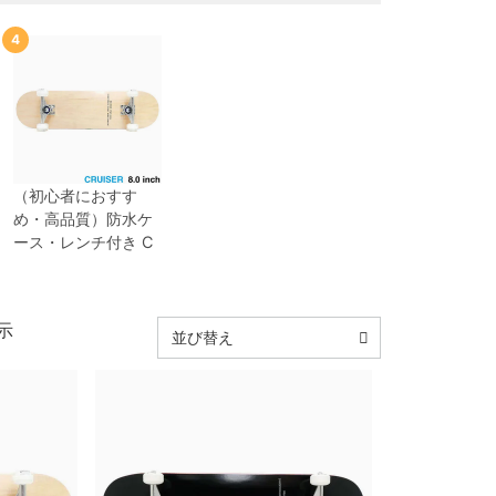
4
（初心者におすす
め・高品質）
防水ケ
ース・レンチ付き
C
ALIFORNIA STREET
カリフォルニアスト
リート
コンプリート
示
セット
スケートボー
並び替え
ド完成品
SIMPLE CL
EAR CRUISER 8.0
（クルーザー）
スケ
ートボード スケボー