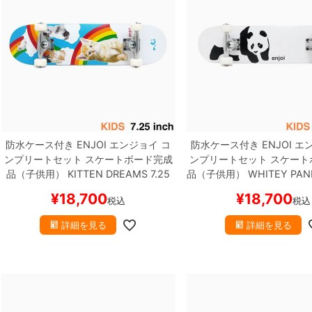
防水ケース付き
ENJOI
エンジョイ
コ
防水ケース付き
ENJOI
エ
ンプリートセット
スケートボード完成
ンプリートセット
スケート
品（子供用）
KITTEN DREAMS 7.25
品（子供用）
WHITEY PAND
スケートボード スケボー
ケートボード スケ
¥
18,700
¥
18,700
税込
税込
詳細を見る
詳細を見る