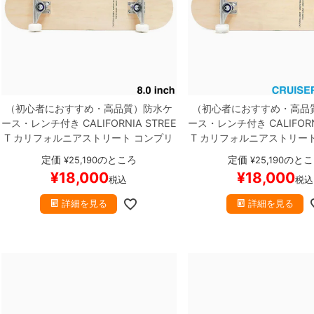
（初心者におすすめ・高品質）
防水ケ
（初心者におすすめ・高品
ース・レンチ付き
CALIFORNIA STREE
ース・レンチ付き
CALIFOR
T
カリフォルニアストリート
コンプリ
T
カリフォルニアストリー
ートセット
スケートボード完成品
SIM
ートセット
スケートボード
定価
のところ
定価
のとこ
¥
25,190
¥
25,190
PLE CLEAR 8.0
スケートボード スケボ
PLE CLEAR CRUISER 8
¥
18,000
¥
18,000
税込
税込
ー
ー）
スケートボード ス
詳細を見る
詳細を見る