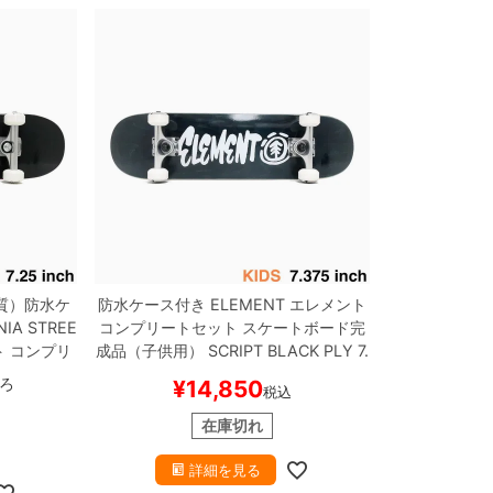
質）
防水ケ
防水ケース付き
ELEMENT
エレメント
NIA STREE
コンプリートセット
スケートボード完
ト
コンプリ
成品（子供用）
SCRIPT BLACK PLY 7.
完成品（子
375
スケートボード スケボー
ろ
¥
14,850
税込
5
スケート
在庫切れ
詳細を見る