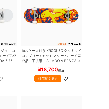
ンジョイ
コ
防水ケース付き
KROOKED
クルキッド
ボード完成
コンプリートセット
スケートボード完
A 6.75
ス
成品（子供用）
SHMOO VIBES 7.3
ス
ボー
ケートボード スケボー
¥
18,700
税込
詳細を見る