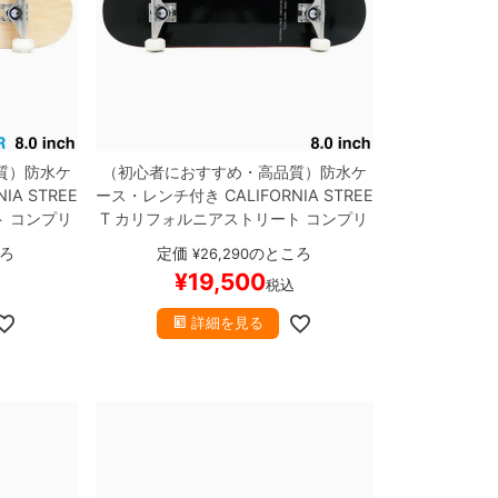
質）
防水ケ
（初心者におすすめ・高品質）
防水ケ
NIA STREE
ース・レンチ付き
CALIFORNIA STREE
ト
コンプリ
T
カリフォルニアストリート
コンプリ
完成品
SIM
ートセット
スケートボード完成品
SIM
ろ
定価
のところ
¥
26,290
.0（クルーザ
PLE BLACK 8.0
スケートボード スケ
¥
19,500
税込
ケボー
ボー
詳細を見る