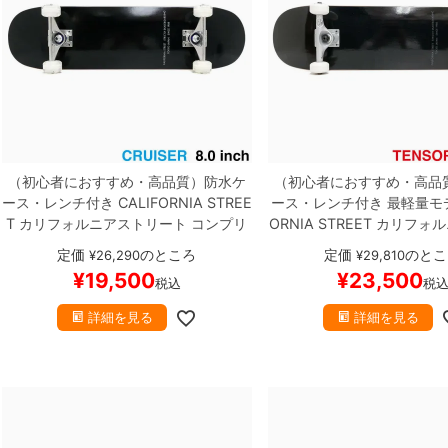
（初心者におすすめ・高品質）
防水ケ
（初心者におすすめ・高品
ース・レンチ付き
CALIFORNIA STREE
ース・レンチ付き
最軽量モ
T
カリフォルニアストリート
コンプリ
ORNIA STREET
カリフォル
ートセット
スケートボード完成品
SIM
ート
コンプリートセット
ス
定価
のところ
定価
のとこ
¥
26,290
¥
29,810
PLE BLACK CRUISER 8.0（クルーザ
ド完成品
SIMPLE BLACK 8
¥
19,500
¥
23,500
税込
税
ー）
スケートボード スケボー
R MAG LIGHT
スケートボー
ー
詳細を見る
詳細を見る