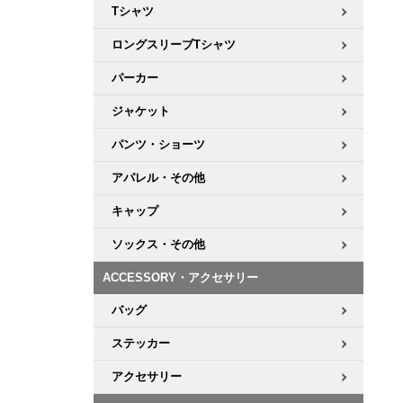
Tシャツ
8.8inch
8.9inch
75mm
29.5cm
ロングスリーブTシャツ
パーカー
8.9inch
9.0inch以上
110mm
30cm
ジャケット
9.0inch以上
パンツ・ショーツ
シェイプデッキ
アパレル・その他
キャップ
高性能デッキ
ソックス・その他
ACCESSORY・アクセサリー
バッグ
ステッカー
アクセサリー