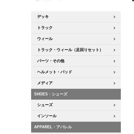
ボーンズ STF（エスティーエフ）
シューレース・その他
INFO
プライバシーポリシー
デッキテープ
パンツ
7.9inch
8.0inch
58mm
25cm
パウエルペラルタ DF（ドラゴンフォーミュラ）
スケートパーク情報
特定商取引法に基づく表記
ボルト
ショーツ
デッキ
8.0inch
8.1inch
59mm
25.5cm
トラック
ソフトウィール（クルーザー）
パーツ・その他
長袖ボタンシャツ
ウィール
8.1inch
8.2inch
60mm
26cm
足回りセット（トラック・ウィールセット）
7分袖シャツ・ラグラン
トラック・ウィール（足回りセット）
8.2inch
8.3inch
62mm
26.5cm
パーツ・その他
ヘルメット・パッド
半袖シャツ
8.3inch
8.4inch
63mm
27cm
ヘルメット・パッド
練習用アイテム（初心者におすすめ）
キャップ
メディア
8.4inch
8.5inch
64mm
27.5cm
スケートケース・バッグ
ソックス
SHOES・シューズ
8.5inch
8.6inch
65mm
28cm
シューズ
メディア（雑誌・DVD・CD）
アンダーウエア
インソール
8.6inch
8.7inch
70mm
28.5cm
サイズの測り方
APPAREL・アパレル
8.7inch
8.8inch
72mm
29cm