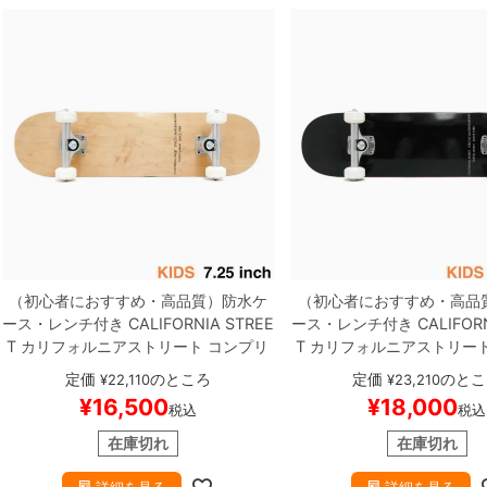
（初心者におすすめ・高品質）
防水ケ
（初心者におすすめ・高品
ース・レンチ付き
CALIFORNIA STREE
ース・レンチ付き
CALIFOR
T
カリフォルニアストリート
コンプリ
T
カリフォルニアストリー
ートセット
スケートボード完成品（子
ートセット
スケートボード
定価
のところ
定価
のとこ
¥
22,110
¥
23,210
供用）
SIMPLE CLEAR MINI 7.25
スケ
供用）
SIMPLE BLACK 7.2
¥
16,500
¥
18,000
税込
税込
ートボード スケボー
ボード スケボー
在庫切れ
在庫切れ