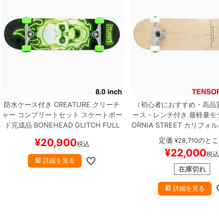
防水ケース付き
CREATURE
クリーチ
（初心者におすすめ・高品
ャー
コンプリートセット
スケートボー
ース・レンチ付き
最軽量モ
ド完成品
BONEHEAD GLITCH FULL
ORNIA STREET
カリフォル
8.0
スケートボード スケボー
ート
コンプリートセット
ス
定価
のとこ
¥
20,900
¥
28,710
税込
ド完成品
SIMPLE CLEAR 8.
¥
22,000
税
MAG LIGHT
スケートボード
詳細を見る
在庫切れ
詳細を見る