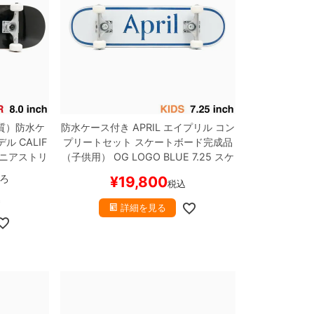
質）
防水ケ
防水ケース付き
APRIL
エイプリル
コン
デル
CALIF
プリートセット
スケートボード完成品
ニアストリ
（子供用）
OG LOGO BLUE 7.25
スケ
ケートボー
ートボード スケボー
ろ
¥
19,800
税込
.0
TENSO
込
ド スケボ
詳細を見る