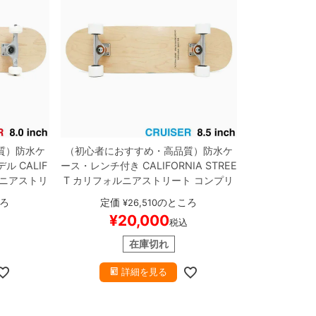
質）
防水ケ
（初心者におすすめ・高品質）
防水ケ
デル
CALIF
ース・レンチ付き
CALIFORNIA STREE
ニアストリ
T
カリフォルニアストリート
コンプリ
ケートボー
ートセット
スケートボード完成品
SIM
ろ
定価
のところ
¥
26,510
0
TENSOR
PLE CLEAR 8.5 T-SHAPE（クルーザ
¥
20,000
込
税込
 スケボー
ー）
スケートボード スケボー
在庫切れ
詳細を見る