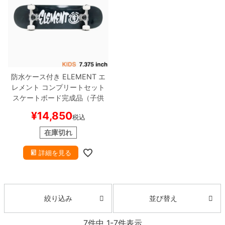
防水ケース付き
ELEMENT
エ
レメント
コンプリートセット
スケートボード完成品（子供
用）
SCRIPT BLACK PLY 7.37
¥
14,850
税込
5
スケートボード スケボー
在庫切れ
詳細を見る
並び替え
絞り込み
7
件中
1
-
7
件表示