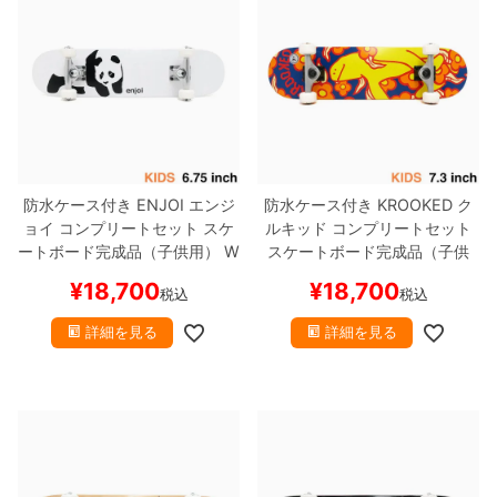
防水ケース付き
ENJOI
エンジ
防水ケース付き
KROOKED
ク
ョイ
コンプリートセット
スケ
ルキッド
コンプリートセット
ートボード完成品（子供用）
W
スケートボード完成品（子供
HITEY PANDA 6.75
スケート
用）
SHMOO VIBES 7.3
スケ
¥
18,700
¥
18,700
税込
税込
ボード スケボー
ートボード スケボー
詳細を見る
詳細を見る