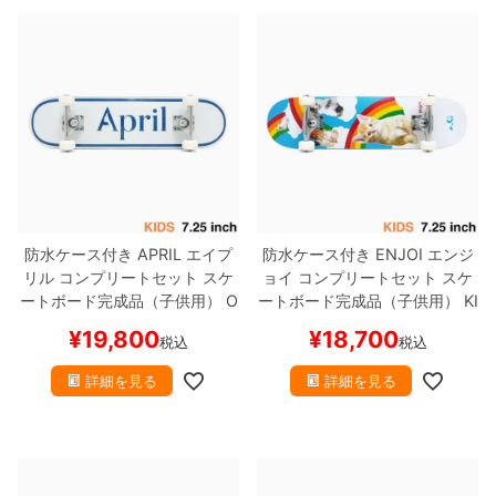
8.8inch
8.9inch
75mm
29.5cm
8.9inch
9.0inch以上
110mm
30cm
9.0inch以上
シェイプデッキ
防水ケース付き
APRIL
エイプ
防水ケース付き
ENJOI
エンジ
高性能デッキ
リル
コンプリートセット
スケ
ョイ
コンプリートセット
スケ
ートボード完成品（子供用）
O
ートボード完成品（子供用）
KI
G LOGO BLUE 7.25
スケート
TTEN DREAMS 7.25
スケート
¥
19,800
¥
18,700
税込
税込
ボード スケボー
ボード スケボー
詳細を見る
詳細を見る