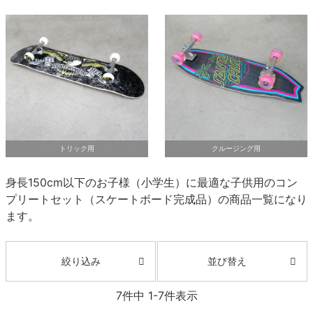
ボーンズ STF（エスティーエフ）
スケートパーク情報
特定商取引法に基づく表記
7.9inch
8.0inch
58mm
25cm
ボルト
ショーツ
パウエルペラルタ DF（ドラゴンフォーミュ
ラ）
8.0inch
8.1inch
59mm
25.5cm
パーツ・その他
長袖ボタンシャツ
ソフトウィール（クルーザー）
8.1inch
8.2inch
60mm
26cm
足回りセット（トラック・ウィールセット）
7分袖シャツ・ラグラン
8.2inch
8.3inch
62mm
26.5cm
ヘルメット・パッド
半袖シャツ
トリック用
クルージング用
8.3inch
8.4inch
63mm
27cm
練習用アイテム（初心者におすすめ）
キャップ
身長150cm以下のお子様（小学生）に最適な子供用のコン
プリートセット（スケートボード完成品）の商品一覧になり
8.4inch
8.5inch
64mm
27.5cm
スケートケース・バッグ
ソックス
ます。
8.5inch
8.6inch
65mm
28cm
メディア（雑誌・DVD・CD）
アンダーウエア
並び替え
絞り込み
8.6inch
8.7inch
70mm
28.5cm
サイズの測り方
7
件中
1
-
7
件表示
8.7inch
8.8inch
72mm
29cm