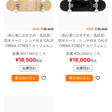
（初心者におすすめ・高品質）
（初心者におすすめ・高品質）
防水ケース・レンチ付き
CALIF
防水ケース・レンチ付き
CALIF
ORNIA STREET
カリフォルニ
ORNIA STREET
カリフォルニ
アストリート
コンプリートセッ
アストリート
コンプリートセッ
定価
のところ
定価
のところ
¥
22,110
¥
23,210
ト
スケートボード完成品（子供
ト
スケートボード完成品（子供
¥
16,500
¥
18,000
税込
税込
用）
SIMPLE CLEAR MINI 7.2
用）
SIMPLE BLACK 7.25
スケ
5
スケートボード スケボー
ートボード スケボー
在庫切れ
在庫切れ
詳細を見る
詳細を見る