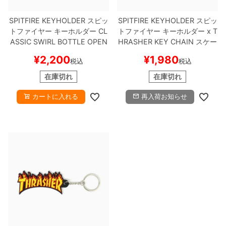
SPITFIRE KEYHOLDER
スピッ
SPITFIRE KEYHOLDER
スピッ
8.8inch
8.9inch
75mm
29.5cm
トファイヤー
キーホルダー
CL
トファイヤー
キーホルダー
x T
ASSIC SWIRL BOTTLE OPEN
HRASHER KEY CHAIN
スケー
8.9inch
9.0inch以上
110mm
30cm
ER KEYCHAIN
BLACK/WHITE
トボード スケボー
¥
2,200
¥
1,980
税込
税込
スケートボード スケボー
9.0inch以上
在庫切れ
在庫切れ
カートに入れる
再入荷お知らせ
シェイプデッキ
高性能デッキ