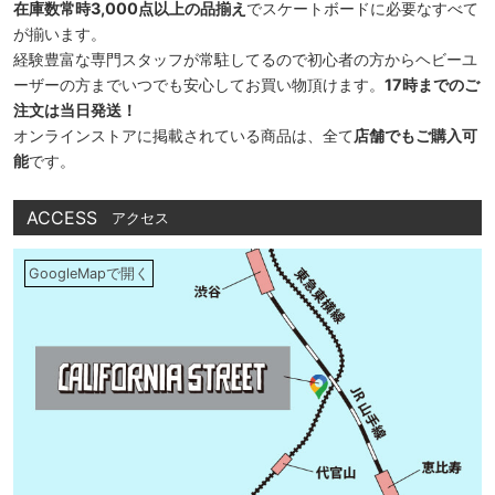
在庫数常時3,000点以上の品揃え
でスケートボードに必要なすべて
が揃います。
経験豊富な専門スタッフが常駐してるので初心者の方からヘビーユ
ーザーの方までいつでも安心してお買い物頂けます。
17時までのご
注文は当日発送！
オンラインストアに掲載されている商品は、全て
店舗でもご購入可
能
です。
ACCESS
アクセス
GoogleMapで開く