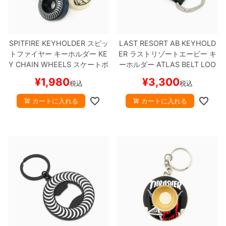
ボーンズ STF（エスティーエフ）
スケートパーク情報
特定商取引法に基づく表記
7.9inch
8.0inch
58mm
25cm
ボルト
ショーツ
パウエルペラルタ DF（ドラゴンフォーミュ
ラ）
SPITFIRE KEYHOLDER
スピッ
LAST RESORT AB KEYHOLD
8.0inch
8.1inch
59mm
25.5cm
パーツ・その他
長袖ボタンシャツ
トファイヤー
キーホルダー
KE
ER
ラストリゾートエービー
キ
Y CHAIN WHEELS
スケートボ
ーホルダー
ATLAS BELT LOO
ソフトウィール（クルーザー）
8.1inch
8.2inch
60mm
26cm
足回りセット（トラック・ウィールセット）
7分袖シャツ・ラグラン
ード スケボー
P KEYHOLDER
BLACK
スケー
¥
1,980
¥
3,300
税込
税込
トボード スケボー
8.2inch
8.3inch
62mm
26.5cm
ヘルメット・パッド
半袖シャツ
カートに入れる
カートに入れる
8.3inch
8.4inch
63mm
27cm
練習用アイテム（初心者におすすめ）
キャップ
8.4inch
8.5inch
64mm
27.5cm
スケートケース・バッグ
ソックス
8.5inch
8.6inch
65mm
28cm
メディア（雑誌・DVD・CD）
アンダーウエア
8.6inch
8.7inch
70mm
28.5cm
サイズの測り方
8.7inch
8.8inch
72mm
29cm