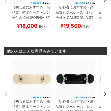
（初心者におすすめ・高
（初心者におすすめ・高
（初心
品質）
防水ケース・レン
品質）
防水ケース・レン
品質）
チ付き
CALIFORNIA ST
チ付き
CALIFORNIA ST
チ付き
REET
カリフォルニアス
REET
カリフォルニアス
REET
¥
18,000
¥
19,500
¥
1
(税込)
(税込)
トリート
コンプリートセ
トリート
コンプリートセ
トリー
ット
スケートボード完成
ット
スケートボード完成
ット
ス
品
SIMPLE CLEAR CRUI
品
SIMPLE BLACK CRUI
品
SIMP
SER 8.0（クルーザー）
SER 8.0（クルーザー）
スケー
スケートボード スケボー
スケートボード スケボー
他の人はこんな商品もみています
（初心者におすすめ・高
（初心者におすすめ・高
（初心
品質）
防水ケース・レン
品質）
防水ケース・レン
品質）