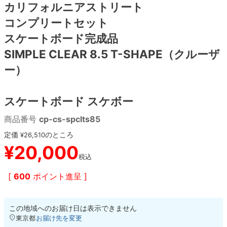
カリフォルニアストリート
コンプリートセット
8.8inch
8.9inch
75mm
29.5cm
スケートボード完成品
8.9inch
9.0inch以上
110mm
30cm
SIMPLE CLEAR 8.5 T-SHAPE（クルーザ
ー）
9.0inch以上
スケートボード スケボー
シェイプデッキ
商品番号
cp-cs-spclts85
高性能デッキ
定価
のところ
¥
26,510
¥
20,000
税込
[
600
ポイント進呈 ]
この地域へのお届け日は表示できません
東京都
お届け先を変更