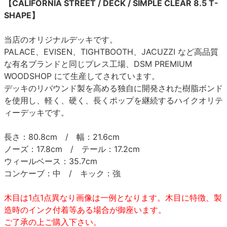
【CALIFORNIA STREET / DECK / SIMPLE CLEAR 8.5 T-
SHAPE】
当店のオリジナルデッキです。
PALACE、EVISEN、TIGHTBOOTH、JACUZZI など高品質
な有名ブランドと同じプレス工場、DSM PREMIUM
WOODSHOP にて生産してされています。
デッキのリバウンド製を高める独自に開発された樹脂ボンド
を使用し、軽く、硬く、長くポップを継続するハイクオリテ
ィーデッキです。
長さ：80.8cm / 幅：21.6cm
ノーズ：17.8cm / テール：17.2cm
ウィールベース：35.7cm
コンケーブ：中 / キック：強
木目は1点1点異なり画像は一例となります。木目に特徴、製
造時のインク付着等ある場合が御座います。
ご了承の上ご購入下さい。