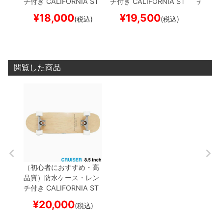
チ付き
CALIFORNIA ST
チ付き
CALIFORNIA ST
チ付き
REET
カリフォルニアス
REET
カリフォルニアス
REET
¥
18,000
¥
19,500
¥
1
(税込)
(税込)
トリート
コンプリートセ
トリート
コンプリートセ
トリー
ット
スケートボード完成
ット
スケートボード完成
ット
ス
品
SIMPLE CLEAR CRUI
品
SIMPLE BLACK CRUI
品
SIMP
SER 8.0（クルーザー）
SER 8.0（クルーザー）
スケー
スケートボード スケボー
スケートボード スケボー
閲覧した商品
（初心者におすすめ・高
品質）
防水ケース・レン
チ付き
CALIFORNIA ST
REET
カリフォルニアス
¥
20,000
(税込)
トリート
コンプリートセ
ット
スケートボード完成