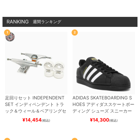
品
SIMPLE CLEAR 8.5 T
-SHAPE（クルーザー）
スケートボード スケボー
RANKING
週間ランキング
1
2
足回りセット
INDEPENDENT
ADIDAS SKATEBOARDING S
SET
インディペンデント
トラ
HOES
アディダススケートボー
ック＆ウィール＆ベアリングセ
ディング
シューズ スニーカー
ット
（トリック用）
スケートボ
スーパースター
SUPERSTAR A
¥
14,454
¥
14,300
(税込)
(税込)
ード スケボー
DV
BLACK/WHITE/WHITE
G
W6931
スケートボード スケボ
ー