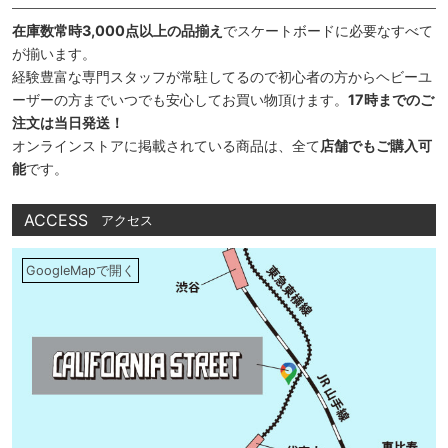
在庫数常時3,000点以上の品揃え
でスケートボードに必要なすべて
が揃います。
経験豊富な専門スタッフが常駐してるので初心者の方からヘビーユ
ーザーの方までいつでも安心してお買い物頂けます。
17時までのご
注文は当日発送！
オンラインストアに掲載されている商品は、全て
店舗でもご購入可
能
です。
ACCESS
アクセス
GoogleMapで開く