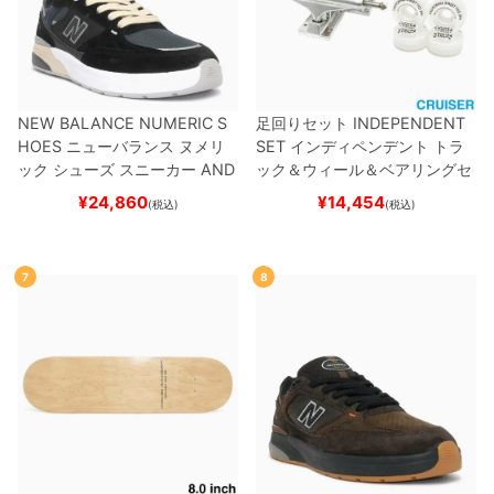
NEW BALANCE NUMERIC S
足回りセット
INDEPENDENT
HOES
ニューバランス ヌメリ
SET
インディペンデント
トラ
ック
シューズ スニーカー
AND
ック＆ウィール＆ベアリングセ
REW REYNOLDS 933
UN933
ット
（クルーザー用）
スケート
¥
24,860
¥
14,454
(税込)
(税込)
BNT
BLACK/NAVY
スケートボ
ボード スケボー
ード スケボー
7
8