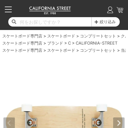
子供用デッキ
7.0inch以下
50mm
20cm
17時までのご注文は当日発送！
17時までのご注文は当日発送！
17時までのご注文は当日発送！
17時までのご注文は当日発送！
17時までのご注文は当日発送！
17時までのご注文は当日発送！
17時までのご注文は当日発送！
17時までのご注文は当日発送！
17時までのご注文は当日発送！
絞り込み
11,000円以上で送料無料！
11,000円以上で送料無料！
11,000円以上で送料無料！
11,000円以上で送料無料！
11,000円以上で送料無料！
11,000円以上で送料無料！
11,000円以上で送料無料！
11,000円以上で送料無料！
11,000円以上で送料無料！
スケートボード専門店
7.0inch以下
7.2inch
51mm
21cm
毎月1日はポイント5倍！10日と20日は3倍！
毎月1日はポイント5倍！10日と20日は3倍！
毎月1日はポイント5倍！10日と20日は3倍！
毎月1日はポイント5倍！10日と20日は3倍！
毎月1日はポイント5倍！10日と20日は3倍！
毎月1日はポイント5倍！10日と20日は3倍！
毎月1日はポイント5倍！10日と20日は3倍！
毎月1日はポイント5倍！10日と20日は3倍！
毎月1日はポイント5倍！10日と20日は3倍！
スケートボード
コンプリートセット
ク
スケートボード専門店
ブランド
C
CALIFORNIA-STREET
デッキ新着一覧
トラック新着一覧
ウィール新着一覧
シューズ新着一覧
最新ブログ一覧
初心者の方へ
店舗情報
スケートボード専門店
コンプリートセット（完成品）
Tシャツ
スケートボード
コンプリートセット
当
7.2inch
7.3inch
52mm
22cm
デッキブランド一覧（全てのデッキ）
トラックブランド一覧（全てのトラック）
ウィールブランド一覧（全てのウィール）
シューズブランド一覧
カテゴリー
商品情報
ショップライダー紹介
7.3inch
7.5inch
53mm
22.5cm
デッキ
ロングスリーブTシャツ
サイズからデッキを選ぶ
適合デッキサイズから選ぶ
ウィールをサイズから選ぶ
シューズをサイズから選ぶ
徹底解析
スタッフ紹介
7.5inch
7.6inch
54mm
23cm
トラック
ジャケット
スピットファイヤー F4（フォーミュラフォ
サンダル
スタッフおすすめアイテム
カリフォルニアストリートの歴史
7.6inch
7.7inch
55mm
23.5cm
ウィール
パーカー
ー）
インソール
ブランド紹介
求人情報
7.7inch
7.8inch
56mm
24cm
ベアリング
トレーナー・セーター
ボーンズ XF（エックスフォーミュラ）
シューレース・その他
INFO
プライバシーポリシー
7.8inch
7.9inch
57mm
24.5cm
デッキテープ
パンツ