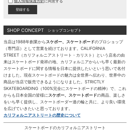
個人情報保護方針
に同意する
須
)
SHOP CONCEPT
ショップコンセプト
当店は1988年創業から
スケボー、スケートボード
のプロショップ
（専門店）として営業を続けております。CALIFORNIA
STREET（カリフォルニアストリート・カリスト）という店名の由
来はスケートボード発祥の地、カリフォルニアからいち早く最新の
スケートボードに関する情報を日本に提供したいという思いで名付
けました。現在スケートボードの魅力は全世界へ伝わり、世界中の
商品が当店で販売できるようになりました。STRICTLY
SKATEBOARDING（100%完全にスケートボードの精神）で、これ
からも日本全国の皆様に
スケボー、スケートボード
の商品、楽しさ
をいち早く提供し、スケートボーダー達の輪と共に、より良い環境
を広げていきたいと思っております。
カリフォルニアストリートの歴史について
スケートボードのカリフォルニアストリート