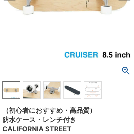
ボーンズ STF（エスティーエフ）
スケートパーク情報
特定商取引法に基づく表記
7.9inch
8.0inch
58mm
25cm
ボルト
ショーツ
パウエルペラルタ DF（ドラゴンフォーミュ
ラ）
8.0inch
8.1inch
59mm
25.5cm
パーツ・その他
長袖ボタンシャツ
ソフトウィール（クルーザー）
8.1inch
8.2inch
60mm
26cm
足回りセット（トラック・ウィールセット）
7分袖シャツ・ラグラン
8.2inch
8.3inch
62mm
26.5cm
ヘルメット・パッド
半袖シャツ
8.3inch
8.4inch
63mm
27cm
練習用アイテム（初心者におすすめ）
キャップ
8.4inch
8.5inch
64mm
27.5cm
スケートケース・バッグ
ソックス
8.5inch
8.6inch
65mm
28cm
メディア（雑誌・DVD・CD）
アンダーウエア
（初心者におすすめ・高品質）
8.6inch
8.7inch
70mm
28.5cm
防水ケース・レンチ付き
サイズの測り方
CALIFORNIA STREET
8.7inch
8.8inch
72mm
29cm