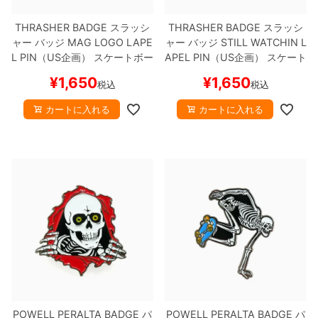
THRASHER BADGE
スラッシ
THRASHER BADGE
スラッシ
8.8inch
8.9inch
75mm
29.5cm
ャー
バッジ
MAG LOGO LAPE
ャー
バッジ
STILL WATCHIN L
L PIN（US企画）
スケートボー
APEL PIN（US企画）
スケート
8.9inch
9.0inch以上
110mm
30cm
ド スケボー
ボード スケボー
¥
1,650
¥
1,650
税込
税込
9.0inch以上
カートに入れる
カートに入れる
シェイプデッキ
高性能デッキ
POWELL PERALTA BADGE
パ
POWELL PERALTA BADGE
パ