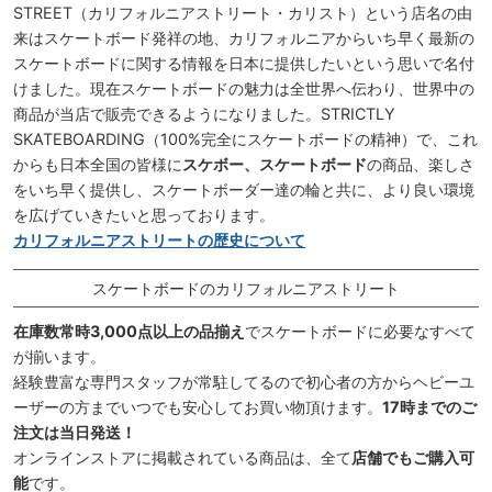
STREET（カリフォルニアストリート・カリスト）という店名の由
来はスケートボード発祥の地、カリフォルニアからいち早く最新の
スケートボードに関する情報を日本に提供したいという思いで名付
けました。現在スケートボードの魅力は全世界へ伝わり、世界中の
商品が当店で販売できるようになりました。STRICTLY
SKATEBOARDING（100%完全にスケートボードの精神）で、これ
からも日本全国の皆様に
スケボー、スケートボード
の商品、楽しさ
をいち早く提供し、スケートボーダー達の輪と共に、より良い環境
を広げていきたいと思っております。
カリフォルニアストリートの歴史について
スケートボードのカリフォルニアストリート
在庫数常時3,000点以上の品揃え
でスケートボードに必要なすべて
が揃います。
経験豊富な専門スタッフが常駐してるので初心者の方からヘビーユ
ーザーの方までいつでも安心してお買い物頂けます。
17時までのご
注文は当日発送！
オンラインストアに掲載されている商品は、全て
店舗でもご購入可
能
です。