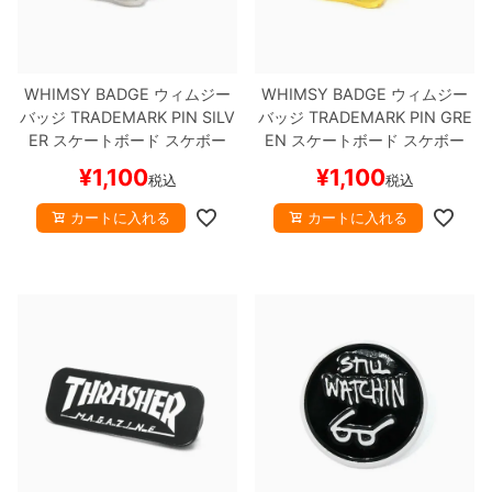
ボーンズ STF（エスティーエフ）
スケートパーク情報
特定商取引法に基づく表記
7.9inch
8.0inch
58mm
25cm
ボルト
ショーツ
パウエルペラルタ DF（ドラゴンフォーミュ
ラ）
WHIMSY BADGE
ウィムジー
WHIMSY BADGE
ウィムジー
8.0inch
8.1inch
59mm
25.5cm
パーツ・その他
長袖ボタンシャツ
バッジ
TRADEMARK PIN
SILV
バッジ
TRADEMARK PIN
GRE
ER
スケートボード スケボー
EN
スケートボード スケボー
ソフトウィール（クルーザー）
8.1inch
8.2inch
60mm
26cm
足回りセット（トラック・ウィールセット）
7分袖シャツ・ラグラン
¥
1,100
¥
1,100
税込
税込
8.2inch
8.3inch
62mm
26.5cm
ヘルメット・パッド
半袖シャツ
カートに入れる
カートに入れる
8.3inch
8.4inch
63mm
27cm
練習用アイテム（初心者におすすめ）
キャップ
8.4inch
8.5inch
64mm
27.5cm
スケートケース・バッグ
ソックス
8.5inch
8.6inch
65mm
28cm
メディア（雑誌・DVD・CD）
アンダーウエア
8.6inch
8.7inch
70mm
28.5cm
サイズの測り方
8.7inch
8.8inch
72mm
29cm