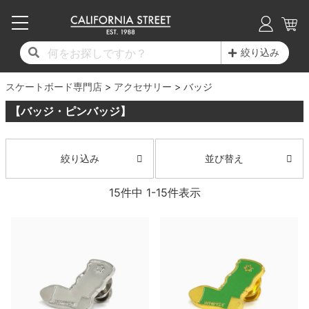
子供用デッキ
7.0inch以下
50mm
20cm
17時までのご注文は当日発送！
17時までのご注文は当日発送！
17時までのご注文は当日発送！
17時までのご注文は当日発送！
17時までのご注文は当日発送！
17時までのご注文は当日発送！
17時までのご注文は当日発送！
17時までのご注文は当日発送！
17時までのご注文は当日発送！
絞り込み
11,000円以上で送料無料！
11,000円以上で送料無料！
11,000円以上で送料無料！
11,000円以上で送料無料！
11,000円以上で送料無料！
11,000円以上で送料無料！
11,000円以上で送料無料！
11,000円以上で送料無料！
11,000円以上で送料無料！
スケートボード専門店
7.0inch以下
7.2inch
51mm
21cm
毎月1日はポイント5倍！10日と20日は3倍！
毎月1日はポイント5倍！10日と20日は3倍！
毎月1日はポイント5倍！10日と20日は3倍！
毎月1日はポイント5倍！10日と20日は3倍！
毎月1日はポイント5倍！10日と20日は3倍！
毎月1日はポイント5倍！10日と20日は3倍！
毎月1日はポイント5倍！10日と20日は3倍！
毎月1日はポイント5倍！10日と20日は3倍！
毎月1日はポイント5倍！10日と20日は3倍！
アクセサリー
バッジ
【バッジ・ピンバッジ】
デッキ新着一覧
トラック新着一覧
ウィール新着一覧
シューズ新着一覧
最新ブログ一覧
初心者の方へ
店舗情報
コンプリートセット（完成品）
Tシャツ
7.2inch
7.3inch
52mm
22cm
デッキブランド一覧（全てのデッキ）
トラックブランド一覧（全てのトラック）
ウィールブランド一覧（全てのウィール）
シューズブランド一覧
カテゴリー
商品情報
ショップライダー紹介
7.3inch
7.5inch
53mm
22.5cm
デッキ
ロングスリーブTシャツ
並び替え
絞り込み
サイズからデッキを選ぶ
適合デッキサイズから選ぶ
ウィールをサイズから選ぶ
シューズをサイズから選ぶ
徹底解析
スタッフ紹介
15
件中
1
-
15
件表示
7.5inch
7.6inch
54mm
23cm
トラック
ジャケット
スピットファイヤー F4（フォーミュラフォ
サンダル
スタッフおすすめアイテム
カリフォルニアストリートの歴史
7.6inch
7.7inch
55mm
23.5cm
ウィール
パーカー
ー）
インソール
ブランド紹介
求人情報
7.7inch
7.8inch
56mm
24cm
ベアリング
トレーナー・セーター
ボーンズ XF（エックスフォーミュラ）
シューレース・その他
INFO
プライバシーポリシー
7.8inch
7.9inch
57mm
24.5cm
デッキテープ
パンツ