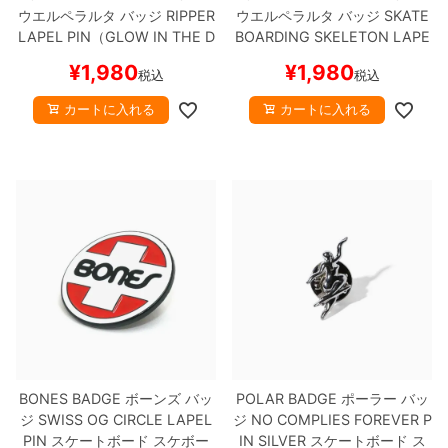
ウエルペラルタ
バッジ
RIPPER
ウエルペラルタ
バッジ
SKATE
LAPEL PIN（GLOW IN THE D
BOARDING SKELETON LAPE
ARK）
スケートボード スケボ
L PIN（GLOW IN THE DAR
¥
1,980
¥
1,980
税込
税込
ー
K）
スケートボード スケボー
カートに入れる
カートに入れる
BONES BADGE
ボーンズ
バッ
POLAR BADGE
ポーラー
バッ
ジ
SWISS OG CIRCLE LAPEL
ジ
NO COMPLIES FOREVER P
PIN
スケートボード スケボー
IN
SILVER
スケートボード ス