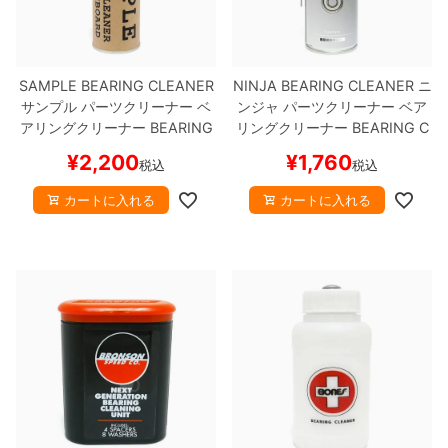
ボーンズ STF（エスティーエフ）
スケートパーク情報
特定商取引法に基づく表記
7.9inch
8.0inch
58mm
25cm
ボルト
ショーツ
パウエルペラルタ DF（ドラゴンフォーミュ
ラ）
SAMPLE BEARING CLEANER
NINJA BEARING CLEANER
ニ
8.0inch
8.1inch
59mm
25.5cm
パーツ・その他
長袖ボタンシャツ
サンプル
パーツクリーナー ベ
ンジャ
パーツクリーナー ベア
アリングクリーナー
BEARING
リングクリーナー
BEARING C
ソフトウィール（クルーザー）
8.1inch
8.2inch
60mm
26cm
足回りセット（トラック・ウィールセット）
7分袖シャツ・ラグラン
CLEANER
スケートボード スケ
LEANER 2
スケートボード ス
¥
2,200
¥
1,760
税込
税込
ボー
ケボー
8.2inch
8.3inch
62mm
26.5cm
ヘルメット・パッド
半袖シャツ
カートに入れる
カートに入れる
8.3inch
8.4inch
63mm
27cm
練習用アイテム（初心者におすすめ）
キャップ
8.4inch
8.5inch
64mm
27.5cm
スケートケース・バッグ
ソックス
8.5inch
8.6inch
65mm
28cm
メディア（雑誌・DVD・CD）
アンダーウエア
8.6inch
8.7inch
70mm
28.5cm
サイズの測り方
8.7inch
8.8inch
72mm
29cm