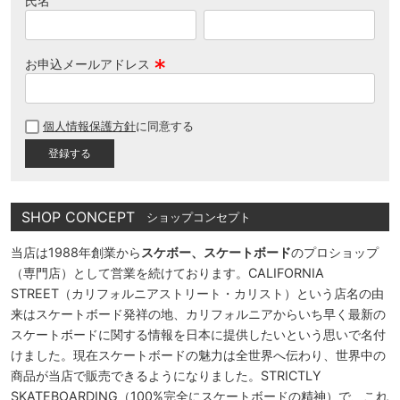
氏名
お申込メールアドレス
(
必
個人情報保護方針
に同意する
須
)
SHOP CONCEPT
ショップコンセプト
当店は1988年創業から
スケボー、スケートボード
のプロショップ
（専門店）として営業を続けております。CALIFORNIA
STREET（カリフォルニアストリート・カリスト）という店名の由
来はスケートボード発祥の地、カリフォルニアからいち早く最新の
スケートボードに関する情報を日本に提供したいという思いで名付
けました。現在スケートボードの魅力は全世界へ伝わり、世界中の
商品が当店で販売できるようになりました。STRICTLY
SKATEBOARDING（100%完全にスケートボードの精神）で、これ