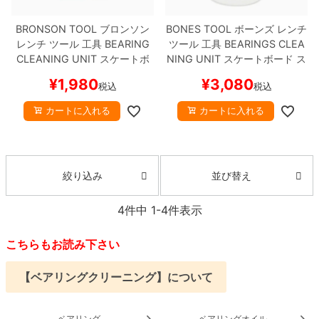
BRONSON TOOL
ブロンソン
BONES TOOL
ボーンズ
レンチ
8.8inch
8.9inch
75mm
29.5cm
レンチ ツール 工具
BEARING
ツール 工具
BEARINGS CLEA
CLEANING UNIT
スケートボ
NING UNIT
スケートボード ス
8.9inch
9.0inch以上
110mm
30cm
ード スケボー
ケボー
¥
1,980
¥
3,080
税込
税込
9.0inch以上
カートに入れる
カートに入れる
シェイプデッキ
並び替え
絞り込み
高性能デッキ
4
件中
1
-
4
件表示
こちらもお読み下さい
【ベアリングクリーニング】について
ベアリング
ベアリングオイル