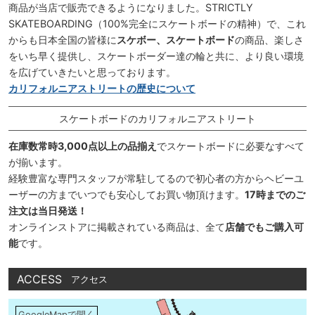
商品が当店で販売できるようになりました。STRICTLY
SKATEBOARDING（100%完全にスケートボードの精神）で、これ
からも日本全国の皆様に
スケボー、スケートボード
の商品、楽しさ
をいち早く提供し、スケートボーダー達の輪と共に、より良い環境
を広げていきたいと思っております。
カリフォルニアストリートの歴史について
スケートボードのカリフォルニアストリート
在庫数常時3,000点以上の品揃え
でスケートボードに必要なすべて
が揃います。
経験豊富な専門スタッフが常駐してるので初心者の方からヘビーユ
ーザーの方までいつでも安心してお買い物頂けます。
17時までのご
注文は当日発送！
オンラインストアに掲載されている商品は、全て
店舗でもご購入可
能
です。
ACCESS
アクセス
GoogleMapで開く