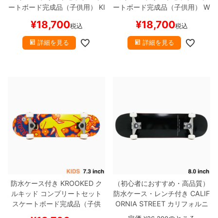
ートボード完成品（子供用）
KI
ートボード完成品（子供用）
W
TTEN DREAMS 7.25
スケート
HITEY PANDA 6.75
スケート
¥
18,700
¥
18,700
税込
税込
ボード スケボー
ボード スケボー
詳細を見る
詳細を見る
防水ケース付き
KROOKED
ク
（初心者におすすめ・高品質）
ルキッド
コンプリートセット
防水ケース・レンチ付き
CALIF
スケートボード完成品（子供
ORNIA STREET
カリフォルニ
用）
SHMOO VIBES 7.3
スケ
アストリート
コンプリートセッ