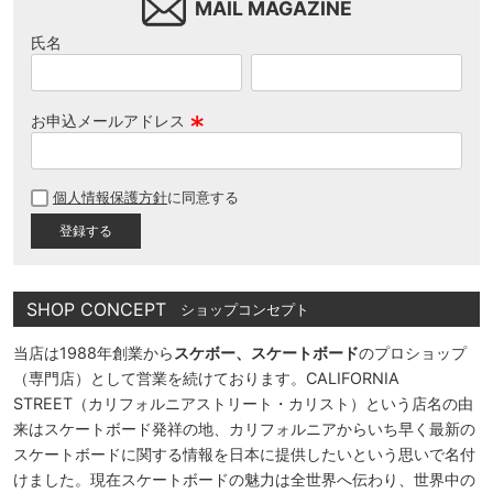
MAIL MAGAZINE
氏名
お申込メールアドレス
(
必
個人情報保護方針
に同意する
須
)
SHOP CONCEPT
ショップコンセプト
当店は1988年創業から
スケボー、スケートボード
のプロショップ
（専門店）として営業を続けております。CALIFORNIA
STREET（カリフォルニアストリート・カリスト）という店名の由
来はスケートボード発祥の地、カリフォルニアからいち早く最新の
スケートボードに関する情報を日本に提供したいという思いで名付
けました。現在スケートボードの魅力は全世界へ伝わり、世界中の