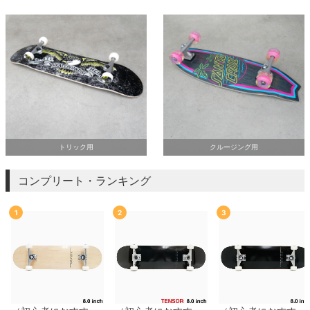
ボーンズ STF（エスティーエフ）
スケートパーク情報
特定商取引法に基づく表記
7.9inch
8.0inch
58mm
25cm
ボルト
ショーツ
パウエルペラルタ DF（ドラゴンフォーミュ
ラ）
8.0inch
8.1inch
59mm
25.5cm
パーツ・その他
長袖ボタンシャツ
ソフトウィール（クルーザー）
8.1inch
8.2inch
60mm
26cm
足回りセット（トラック・ウィールセット）
7分袖シャツ・ラグラン
8.2inch
8.3inch
62mm
26.5cm
ヘルメット・パッド
半袖シャツ
トリック用
クルージング用
8.3inch
8.4inch
63mm
27cm
練習用アイテム（初心者におすすめ）
キャップ
コンプリート・ランキング
8.4inch
8.5inch
64mm
27.5cm
スケートケース・バッグ
ソックス
1
2
3
8.5inch
8.6inch
65mm
28cm
メディア（雑誌・DVD・CD）
アンダーウエア
8.6inch
8.7inch
70mm
28.5cm
サイズの測り方
8.7inch
8.8inch
72mm
29cm