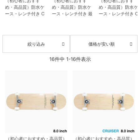
（初心者におすす
（初心者におすす
（初心者におすす
め・高品質）
防水ケ
め・高品質）
防水ケ
め・高品質）
防水ケ
ース・レンチ付き
C
ース・レンチ付き
最
ース・レンチ付き
C
8.8inch
8.9inch
75mm
29.5cm
ALIFORNIA STREET
軽量モデル
CALIFOR
ALIFORNIA STREE
カリフォルニアスト
NIA STREET
カリフ
カリフォルニアスト
8.9inch
9.0inch以上
110mm
30cm
リート
コンプリート
ォルニアストリート
リート
コンプリート
セット
スケートボー
コンプリートセット
セット
スケートボー
価格が安い順
絞り込み
9.0inch以上
ド完成品
SIMPLE CL
スケートボード完成
ド完成品
SIMPLE B
EAR 8.0
スケートボ
品
SIMPLE BLACK
ACK 8.0
スケートボ
16
件中
1
-
16
件表示
ード スケボー
8.0
TENSOR MAG L
ード スケボー
シェイプデッキ
IGHT
スケートボー
ド スケボー
高性能デッキ
（初心者におすすめ・高品質）
（初心者におすすめ・高品質）