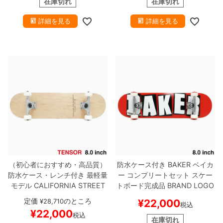
在庫切れ
在庫切れ
ケボー
詳細を見る
詳細を見る
（初心者におすすめ・高品質）
防水ケース付き
BAKER
ベイカ
防水ケース・レンチ付き
最軽量
ー
コンプリートセット
スケー
モデル
CALIFORNIA STREET
トボード完成品
BRAND LOGO
カリフォルニアストリート
コン
RED/WHITE 8.0
スケートボー
定価
のところ
¥
28,710
¥
22,000
税込
プリートセット
スケートボード
ド スケボー
¥
22,000
税込
完成品
SIMPLE CLEAR 8.0
TE
在庫切れ