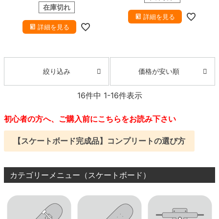
NSOR MAG LIGHT
スケートボ
在庫切れ
ード スケボー
詳細を見る
詳細を見る
価格が安い順
絞り込み
16
件中
1
-
16
件表示
初心者の方へ、ご購入前にこちらをお読み下さい
【スケートボード完成品】コンプリートの選び方
カテゴリーメニュー（スケートボード）