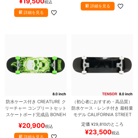
¥
19,500
税込
LE BLACK CRUISER 8.0（ク
詳細を見る
ルーザー）
スケートボード ス
詳細を見る
ケボー
防水ケース付き
CREATURE
ク
（初心者におすすめ・高品質）
リーチャー
コンプリートセット
防水ケース・レンチ付き
最軽量
スケートボード完成品
BONEH
モデル
CALIFORNIA STREET
EAD GLITCH FULL 8.0
スケー
カリフォルニアストリート
コン
定価
のところ
¥
20,900
¥
29,810
税込
トボード スケボー
プリートセット
スケートボード
¥
23,500
税込
完成品
SIMPLE BLACK 8.0
TE
詳細を見る