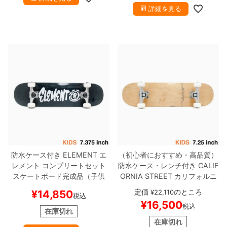
NSOR MAG LIGHT
スケートボ
詳細を見る
ード スケボー
防水ケース付き
ELEMENT
エ
（初心者におすすめ・高品質）
レメント
コンプリートセット
防水ケース・レンチ付き
CALIF
スケートボード完成品（子供
ORNIA STREET
カリフォルニ
用）
SCRIPT BLACK PLY 7.37
アストリート
コンプリートセッ
定価
のところ
¥
14,850
¥
22,110
税込
5
スケートボード スケボー
ト
スケートボード完成品（子供
¥
16,500
税込
用）
SIMPLE CLEAR MINI 7.2
在庫切れ
5
スケートボード スケボー
在庫切れ