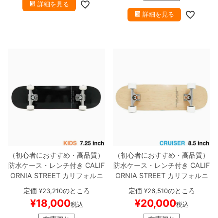
詳細を見る
詳細を見る
（初心者におすすめ・高品質）
（初心者におすすめ・高品質）
防水ケース・レンチ付き
CALIF
防水ケース・レンチ付き
CALIF
ORNIA STREET
カリフォルニ
ORNIA STREET
カリフォルニ
アストリート
コンプリートセッ
アストリート
コンプリートセッ
定価
のところ
定価
のところ
¥
23,210
¥
26,510
ト
スケートボード完成品（子供
ト
スケートボード完成品
SIMP
¥
18,000
¥
20,000
税込
税込
用）
SIMPLE BLACK 7.25
スケ
LE CLEAR 8.5 T-SHAPE（ク
ートボード スケボー
ルーザー）
スケートボード ス