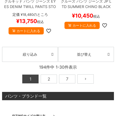
クルキッド
パンツ ジーンズ
EY
クルーズ
パンツ ジーンズ
JP L
ES DENIM TWILL PANTS
STO
TD SUMMER CHINO
BLACK
NE WASH
スケートボード ス
スケートボード スケボー
定価
のところ
¥
18,480
¥
10,450
税込
ケボー
¥
13,750
税込
カートに入れる
カートに入れる
並び替え
絞り込み
194
件中
1
-
30
件表示
1
2
7
パンツ・ブランド一覧
SIZING
サイズの測り方