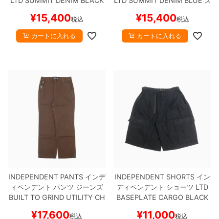
LTD SUMMIT DENIM
BLACK
LTD SUMMIT DENIM
BLUE
ス
スケートボード スケボー
ケートボード スケボー
¥
15,400
¥
15,400
税込
税込
カートに入れる
カートに入れる
INDEPENDENT PANTS
インデ
INDEPENDENT SHORTS
イン
ィペンデント
パンツ ジーンズ
ディペンデント
ショーツ
LTD
BUILT TO GRIND UTILITY
CH
BASEPLATE CARGO
BLACK
OCOLATE
スケートボード ス
スケートボード スケボー
¥
17,600
¥
11,000
税込
税込
ケボー