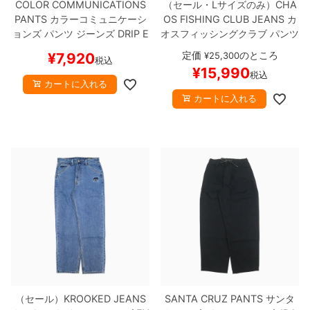
COLOR COMMUNICATIONS
（セール・Lサイズのみ）
CHA
PANTS
カラーコミュニケーシ
OS FISHING CLUB JEANS
カ
ョンズ
パンツ ジーンズ
DRIP E
オスフィッシングクラブ
パンツ
MB LETTER SWEAT
OLIVE
ス
ジーンズ
RUN & GUN DENIM
定価
のところ
¥
7,920
¥
25,300
税込
ケートボード スケボー
BLACK
スケートボード スケボ
¥
15,990
税込
ー
カートに入れる
カートに入れる
（セール）
KROOKED JEANS
SANTA CRUZ PANTS
サンタ