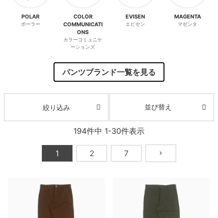
ボーンズ STF（エスティーエフ）
スケートパーク情報
特定商取引法に基づく表記
7.9inch
8.0inch
58mm
25cm
POLAR
COLOR
EVISEN
MAGENTA
ボルト
ショーツ
ポーラー
COMMUNICATI
エビセン
マゼンタ
パウエルペラルタ DF（ドラゴンフォーミュ
ONS
ラ）
カラーコミュニケ
8.0inch
8.1inch
59mm
25.5cm
パーツ・その他
長袖ボタンシャツ
ーションズ
ソフトウィール（クルーザー）
8.1inch
8.2inch
60mm
26cm
足回りセット（トラック・ウィールセット）
7分袖シャツ・ラグラン
パンツブランド一覧を見る
8.2inch
8.3inch
62mm
26.5cm
ヘルメット・パッド
半袖シャツ
並び替え
絞り込み
8.3inch
8.4inch
63mm
27cm
練習用アイテム（初心者におすすめ）
キャップ
194
件中
1
-
30
件表示
8.4inch
8.5inch
64mm
27.5cm
スケートケース・バッグ
ソックス
1
2
7
8.5inch
8.6inch
65mm
28cm
メディア（雑誌・DVD・CD）
アンダーウエア
8.6inch
8.7inch
70mm
28.5cm
サイズの測り方
8.7inch
8.8inch
72mm
29cm