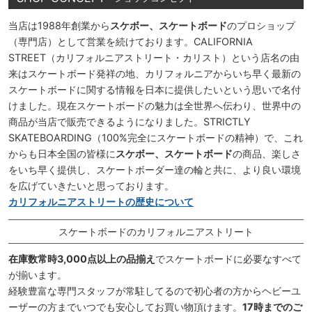
当店は1988年創業から
スケボー、スケートボード
のプロショップ
（専門店）として営業を続けております。CALIFORNIA
STREET（カリフォルニアストリート・カリスト）という店名の由
来はスケートボード発祥の地、カリフォルニアからいち早く最新の
スケートボードに関する情報を日本に提供したいという思いで名付
けました。現在スケートボードの魅力は全世界へ伝わり、世界中の
商品が当店で販売できるようになりました。STRICTLY
SKATEBOARDING（100%完全にスケートボードの精神）で、これ
からも日本全国の皆様に
スケボー、スケートボード
の商品、楽しさ
をいち早く提供し、スケートボーダー達の輪と共に、より良い環境
を広げていきたいと思っております。
カリフォルニアストリートの歴史について
スケートボードのカリフォルニアストリート
在庫数常時3,000点以上の品揃え
でスケートボードに必要なすべて
が揃います。
経験豊富な専門スタッフが常駐してるので初心者の方からヘビーユ
ーザーの方までいつでも安心してお買い物頂けます。
17時までのご