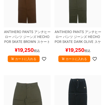
8.8inch
8.9inch
75mm
29.5cm
8.9inch
9.0inch以上
110mm
30cm
ANTIHERO PANTS
アンチヒー
ANTIHERO PANTS
アンチヒー
9.0inch以上
ロー
パンツ ジーンズ
HECHO
ロー
パンツ ジーンズ
HECHO
POR SKATE
BROWN
スケート
POR SKATE
DARK OLIVE
スケ
シェイプデッキ
ボード スケボー
ートボード スケボー
¥
19,250
¥
19,250
税込
税込
高性能デッキ
カートに入れる
カートに入れる