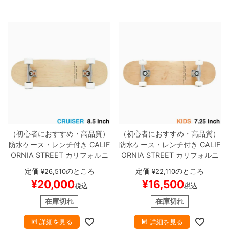
（初心者におすすめ・高品質）
（初心者におすすめ・高品質）
防水ケース・レンチ付き
CALIF
防水ケース・レンチ付き
CALIF
ORNIA STREET
カリフォルニ
ORNIA STREET
カリフォルニ
アストリート
コンプリートセッ
アストリート
コンプリートセッ
定価
のところ
定価
のところ
¥
26,510
¥
22,110
ト
スケートボード完成品
SIMP
ト
スケートボード完成品（子供
¥
20,000
¥
16,500
税込
税込
LE CLEAR 8.5 T-SHAPE（ク
用）
SIMPLE CLEAR MINI 7.2
ルーザー）
スケートボード ス
5
スケートボード スケボー
在庫切れ
在庫切れ
ケボー
詳細を見る
詳細を見る