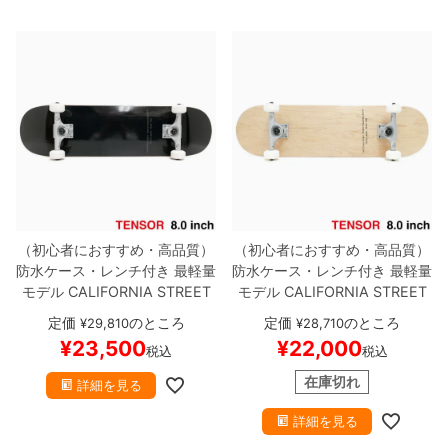
（初心者におすすめ・高品質）
（初心者におすすめ・高品質）
防水ケース・レンチ付き
最軽量
防水ケース・レンチ付き
最軽量
モデル
CALIFORNIA STREET
モデル
CALIFORNIA STREET
カリフォルニアストリート
コン
カリフォルニアストリート
コン
定価
のところ
定価
のところ
¥
29,810
¥
28,710
プリートセット
スケートボード
プリートセット
スケートボード
¥
23,500
¥
22,000
税込
税込
完成品
SIMPLE BLACK 8.0
TE
完成品
SIMPLE CLEAR 8.0
TE
NSOR MAG LIGHT
スケートボ
NSOR MAG LIGHT
スケートボ
在庫切れ
詳細を見る
ード スケボー
ード スケボー
詳細を見る