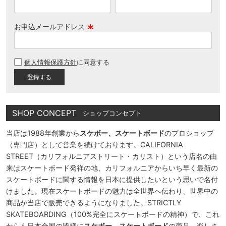
お申込メールアドレス
(
必
個人情報保護方針
に同意する
須
)
SHOP CONCEPT
ショップコンセプト
当店は1988年創業から
スケボー、スケートボード
のプロショップ
（専門店）として営業を続けております。CALIFORNIA
STREET（カリフォルニアストリート・カリスト）という店名の由
来はスケートボード発祥の地、カリフォルニアからいち早く最新の
スケートボードに関する情報を日本に提供したいという思いで名付
けました。現在スケートボードの魅力は全世界へ伝わり、世界中の
商品が当店で販売できるようになりました。STRICTLY
SKATEBOARDING（100%完全にスケートボードの精神）で、これ
からも日本全国の皆様に
スケボー、スケートボード
の商品、楽しさ