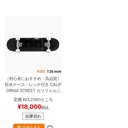
（初心者におすすめ・高品質）
防水ケース・レンチ付き
CALIF
ORNIA STREET
カリフォルニ
アストリート
コンプリートセッ
定価
のところ
¥
23,210
ト
スケートボード完成品（子供
¥
18,000
税込
用）
SIMPLE BLACK 7.25
スケ
ートボード スケボー
在庫切れ
詳細を見る