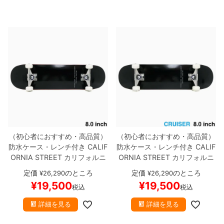
（初心者におすすめ・高品質）
（初心者におすすめ・高品質）
防水ケース・レンチ付き
CALIF
防水ケース・レンチ付き
CALIF
ORNIA STREET
カリフォルニ
ORNIA STREET
カリフォルニ
アストリート
コンプリートセッ
アストリート
コンプリートセッ
定価
のところ
定価
のところ
¥
26,290
¥
26,290
ト
スケートボード完成品
SIMP
ト
スケートボード完成品
SIMP
¥
19,500
¥
19,500
税込
税込
LE BLACK 8.0
スケートボード
LE BLACK CRUISER 8.0（ク
スケボー
ルーザー）
スケートボード ス
詳細を見る
詳細を見る
ケボー