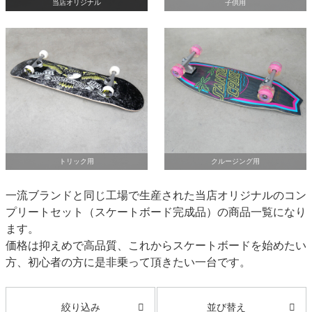
ボーンズ STF（エスティーエフ）
当店オリジナル
子供用
スケートパーク情報
特定商取引法に基づく表記
7.9inch
8.0inch
58mm
25cm
ボルト
ショーツ
パウエルペラルタ DF（ドラゴンフォーミュ
ラ）
8.0inch
8.1inch
59mm
25.5cm
パーツ・その他
長袖ボタンシャツ
ソフトウィール（クルーザー）
8.1inch
8.2inch
60mm
26cm
足回りセット（トラック・ウィールセット）
7分袖シャツ・ラグラン
8.2inch
8.3inch
62mm
26.5cm
ヘルメット・パッド
半袖シャツ
トリック用
クルージング用
8.3inch
8.4inch
63mm
27cm
練習用アイテム（初心者におすすめ）
キャップ
一流ブランドと同じ工場で生産された当店オリジナルのコン
8.4inch
8.5inch
64mm
27.5cm
スケートケース・バッグ
ソックス
プリートセット（スケートボード完成品）の商品一覧になり
ます。
8.5inch
8.6inch
65mm
28cm
価格は抑えめで高品質、これからスケートボードを始めたい
メディア（雑誌・DVD・CD）
アンダーウエア
方、初心者の方に是非乗って頂きたい一台です。
8.6inch
8.7inch
70mm
28.5cm
サイズの測り方
並び替え
絞り込み
8.7inch
8.8inch
72mm
29cm