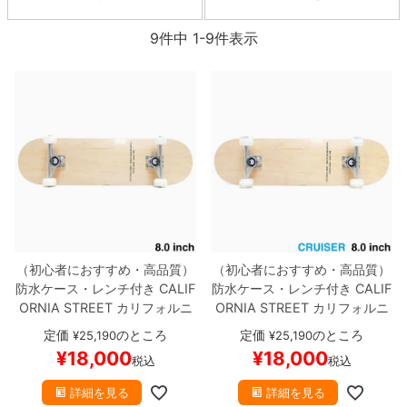
9
件中
1
-
9
件表示
8.8inch
8.9inch
75mm
29.5cm
8.9inch
9.0inch以上
110mm
30cm
9.0inch以上
シェイプデッキ
高性能デッキ
（初心者におすすめ・高品質）
（初心者におすすめ・高品質）
防水ケース・レンチ付き
CALIF
防水ケース・レンチ付き
CALIF
ORNIA STREET
カリフォルニ
ORNIA STREET
カリフォルニ
アストリート
コンプリートセッ
アストリート
コンプリートセッ
定価
のところ
定価
のところ
¥
25,190
¥
25,190
ト
スケートボード完成品
SIMP
ト
スケートボード完成品
SIMP
¥
18,000
¥
18,000
税込
税込
LE CLEAR 8.0
スケートボード
LE CLEAR CRUISER 8.0（クル
スケボー
ーザー）
スケートボード スケ
詳細を見る
詳細を見る
ボー