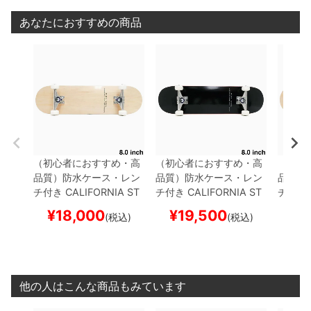
あなたにおすすめの商品
（初心者におすすめ・高
（初心者におすすめ・高
（初心
品質）
防水ケース・レン
品質）
防水ケース・レン
品質）
チ付き
CALIFORNIA ST
チ付き
CALIFORNIA ST
チ付き
REET
カリフォルニアス
REET
カリフォルニアス
REET
¥
18,000
¥
19,500
¥
1
(税込)
(税込)
トリート
コンプリートセ
トリート
コンプリートセ
トリー
ット
スケートボード完成
ット
スケートボード完成
ット
ス
品
SIMPLE CLEAR 8.0
品
SIMPLE BLACK 8.0
品
SIMP
スケートボード スケボー
スケートボード スケボー
SER 
スケー
他の人はこんな商品もみています