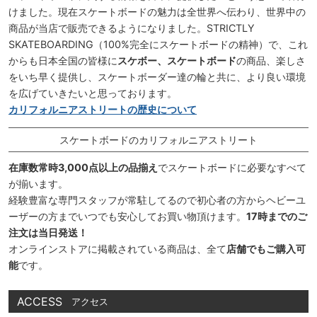
けました。現在スケートボードの魅力は全世界へ伝わり、世界中の
商品が当店で販売できるようになりました。STRICTLY
SKATEBOARDING（100%完全にスケートボードの精神）で、これ
からも日本全国の皆様に
スケボー、スケートボード
の商品、楽しさ
をいち早く提供し、スケートボーダー達の輪と共に、より良い環境
を広げていきたいと思っております。
カリフォルニアストリートの歴史について
スケートボードのカリフォルニアストリート
在庫数常時3,000点以上の品揃え
でスケートボードに必要なすべて
が揃います。
経験豊富な専門スタッフが常駐してるので初心者の方からヘビーユ
ーザーの方までいつでも安心してお買い物頂けます。
17時までのご
注文は当日発送！
オンラインストアに掲載されている商品は、全て
店舗でもご購入可
能
です。
ACCESS
アクセス