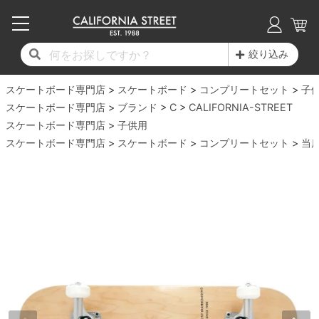
子供用デッキ
7.0inch以下
50mm
20cm
17時までのご注文は当日発送！
17時までのご注文は当日発送！
17時までのご注文は当日発送！
17時までのご注文は当日発送！
17時までのご注文は当日発送！
17時までのご注文は当日発送！
17時までのご注文は当日発送！
17時までのご注文は当日発送！
17時までのご注文は当日発送！
絞り込み
11,000円以上で送料無料！
11,000円以上で送料無料！
11,000円以上で送料無料！
11,000円以上で送料無料！
11,000円以上で送料無料！
11,000円以上で送料無料！
11,000円以上で送料無料！
11,000円以上で送料無料！
11,000円以上で送料無料！
スケートボード専門店
7.0inch以下
7.2inch
51mm
21cm
毎月1日はポイント5倍！10日と20日は3倍！
毎月1日はポイント5倍！10日と20日は3倍！
毎月1日はポイント5倍！10日と20日は3倍！
毎月1日はポイント5倍！10日と20日は3倍！
毎月1日はポイント5倍！10日と20日は3倍！
毎月1日はポイント5倍！10日と20日は3倍！
毎月1日はポイント5倍！10日と20日は3倍！
毎月1日はポイント5倍！10日と20日は3倍！
毎月1日はポイント5倍！10日と20日は3倍！
スケートボード
コンプリートセット
子
スケートボード専門店
ブランド
C
CALIFORNIA-STREET
デッキ新着一覧
トラック新着一覧
ウィール新着一覧
シューズ新着一覧
最新ブログ一覧
初心者の方へ
店舗情報
スケートボード専門店
コンプリートセット（完成品）
Tシャツ
子供用
7.2inch
7.3inch
52mm
22cm
スケートボード専門店
スケートボード
コンプリートセット
当
デッキブランド一覧（全てのデッキ）
トラックブランド一覧（全てのトラック）
ウィールブランド一覧（全てのウィール）
シューズブランド一覧
カテゴリー
商品情報
ショップライダー紹介
7.3inch
7.5inch
53mm
22.5cm
デッキ
ロングスリーブTシャツ
サイズからデッキを選ぶ
適合デッキサイズから選ぶ
ウィールをサイズから選ぶ
シューズをサイズから選ぶ
徹底解析
スタッフ紹介
7.5inch
7.6inch
54mm
23cm
トラック
ジャケット
スピットファイヤー F4（フォーミュラフォ
サンダル
スタッフおすすめアイテム
カリフォルニアストリートの歴史
7.6inch
7.7inch
55mm
23.5cm
ウィール
パーカー
ー）
インソール
ブランド紹介
求人情報
7.7inch
7.8inch
56mm
24cm
ベアリング
トレーナー・セーター
ボーンズ XF（エックスフォーミュラ）
シューレース・その他
INFO
プライバシーポリシー
7.8inch
7.9inch
57mm
24.5cm
デッキテープ
パンツ