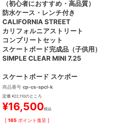
（初心者におすすめ・高品質）
防水ケース・レンチ付き
8.8inch
8.9inch
75mm
29.5cm
CALIFORNIA STREET
8.9inch
9.0inch以上
110mm
30cm
カリフォルニアストリート
コンプリートセット
9.0inch以上
スケートボード完成品（子供用）
SIMPLE CLEAR MINI 7.25
シェイプデッキ
高性能デッキ
スケートボード スケボー
商品番号
cp-cs-spcl-k
定価
のところ
¥
22,110
¥
16,500
税込
[
165
ポイント進呈 ]