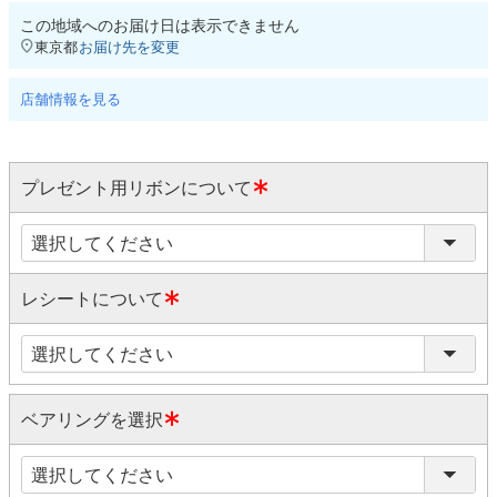
この地域へのお届け日は表示できません
東京都
お届け先を変更
店舗情報を見る
プレゼント用リボンについて
(
必
須
レシートについて
)
(
必
須
)
ベアリングを選択
(
必