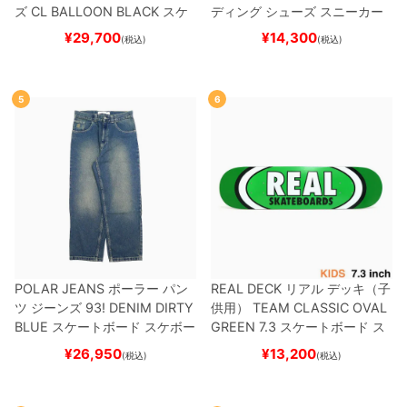
ズ
CL BALLOON
BLACK
スケ
ディング
シューズ スニーカー
ートボード スケボー
スーパースター
SUPERSTAR A
¥
29,700
¥
14,300
(税込)
(税込)
DV
BLACK/WHITE/WHITE
G
W6931
スケートボード スケボ
ー
5
6
POLAR JEANS
ポーラー
パン
REAL DECK
リアル
デッキ（子
ツ ジーンズ
93! DENIM
DIRTY
供用）
TEAM
CLASSIC OVAL
BLUE
スケートボード スケボー
GREEN 7.3
スケートボード ス
ケボー
¥
26,950
¥
13,200
(税込)
(税込)