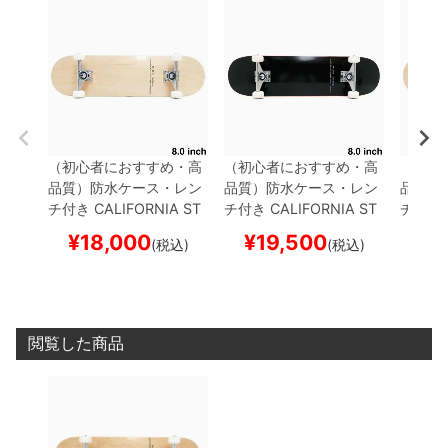
（初心者におすすめ・高
（初心者におすすめ・高
（初心
品質）
防水ケース・レン
品質）
防水ケース・レン
品質）
チ付き
CALIFORNIA ST
チ付き
CALIFORNIA ST
チ付き
REET
カリフォルニアス
REET
カリフォルニアス
REET
¥
18,000
¥
19,500
¥
1
(税込)
(税込)
トリート
コンプリートセ
トリート
コンプリートセ
トリー
ット
スケートボード完成
ット
スケートボード完成
ット
ス
品
SIMPLE CLEAR 8.0
品
SIMPLE BLACK 8.0
品
SIMP
スケートボード スケボー
スケートボード スケボー
SER 
スケー
閲覧した商品