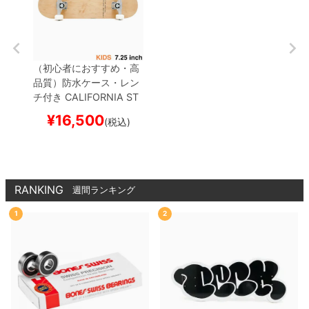
（初心者におすすめ・高
品質）
防水ケース・レン
チ付き
CALIFORNIA ST
REET
カリフォルニアス
¥
16,500
(税込)
トリート
コンプリートセ
ット
スケートボード完成
品（子供用）
SIMPLE C
LEAR MINI 7.25
スケー
トボード スケボー
RANKING
週間ランキング
1
2