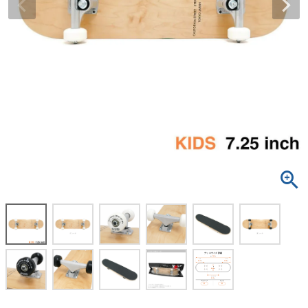
ボーンズ STF（エスティーエフ）
スケートパーク情報
特定商取引法に基づく表記
7.9inch
8.0inch
58mm
25cm
ボルト
ショーツ
パウエルペラルタ DF（ドラゴンフォーミュ
ラ）
8.0inch
8.1inch
59mm
25.5cm
パーツ・その他
長袖ボタンシャツ
ソフトウィール（クルーザー）
8.1inch
8.2inch
60mm
26cm
足回りセット（トラック・ウィールセット）
7分袖シャツ・ラグラン
8.2inch
8.3inch
62mm
26.5cm
ヘルメット・パッド
半袖シャツ
8.3inch
8.4inch
63mm
27cm
練習用アイテム（初心者におすすめ）
キャップ
8.4inch
8.5inch
64mm
27.5cm
スケートケース・バッグ
ソックス
8.5inch
8.6inch
65mm
28cm
メディア（雑誌・DVD・CD）
アンダーウエア
8.6inch
8.7inch
70mm
28.5cm
サイズの測り方
8.7inch
8.8inch
72mm
29cm