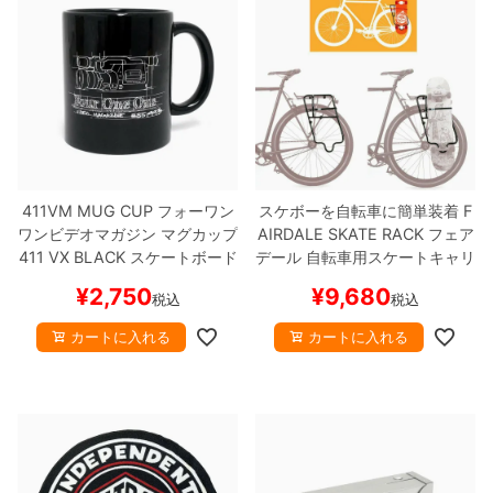
411VM MUG CUP
フォーワン
スケボーを自転車に簡単装着
F
ワンビデオマガジン
マグカップ
AIRDALE SKATE RACK
フェア
411 VX
BLACK
スケートボード
デール
自転車用スケートキャリ
スケボー
ア
PANNIER SKATERACK
スケ
¥
2,750
¥
9,680
税込
税込
ートボード スケボー
カートに入れる
カートに入れる