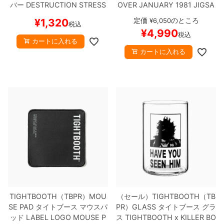
バー
DESTRUCTION STRESS
OVER JANUARY 1981 JIGSA
RELIEVER（US企画）
スケー
W PUZZLE（US企画）
スケー
定価
のところ
¥
1,320
¥
6,050
税込
トボード スケボー
トボード スケボー
¥
4,990
税込
カートに入れる
カートに入れる
TIGHTBOOTH（TBPR）MOU
（セール）
TIGHTBOOTH（TB
SE PAD
タイトブース
マウスパ
PR）GLASS
タイトブース
グラ
ッド
LABEL LOGO MOUSE P
ス
TIGHTBOOTH x KILLER BO