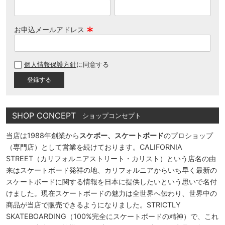
お申込メールアドレス
(
必
個人情報保護方針
に同意する
須
)
SHOP CONCEPT
ショップコンセプト
当店は1988年創業から
スケボー、スケートボード
のプロショップ
（専門店）として営業を続けております。CALIFORNIA
STREET（カリフォルニアストリート・カリスト）という店名の由
来はスケートボード発祥の地、カリフォルニアからいち早く最新の
スケートボードに関する情報を日本に提供したいという思いで名付
けました。現在スケートボードの魅力は全世界へ伝わり、世界中の
商品が当店で販売できるようになりました。STRICTLY
SKATEBOARDING（100%完全にスケートボードの精神）で、これ