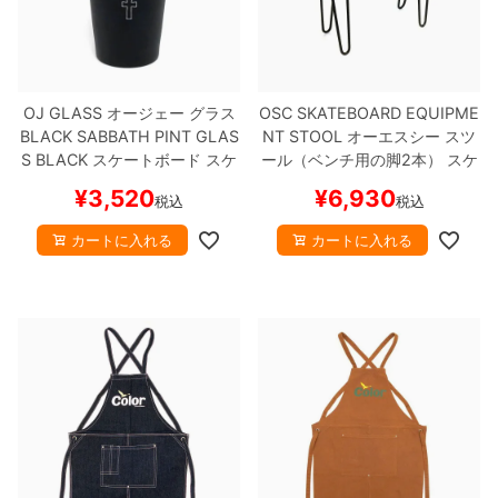
8.8inch
8.9inch
75mm
29.5cm
8.9inch
9.0inch以上
110mm
30cm
OJ GLASS
オージェー
グラス
OSC SKATEBOARD EQUIPME
BLACK SABBATH PINT GLAS
NT STOOL
オーエスシー
スツ
S
BLACK
スケートボード スケ
ール（ベンチ用の脚2本）
スケ
9.0inch以上
ボー
ートボード スケボー
¥
3,520
¥
6,930
税込
税込
シェイプデッキ
カートに入れる
カートに入れる
高性能デッキ