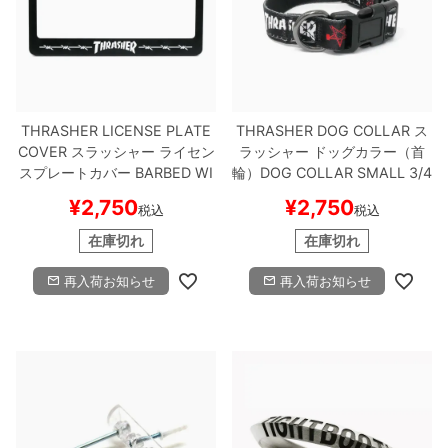
THRASHER LICENSE PLATE
THRASHER DOG COLLAR
ス
COVER
スラッシャー
ライセン
ラッシャー
ドッグカラー（首
スプレートカバー
BARBED WI
輪）
DOG COLLAR SMALL 3/4
RE LICENSE PLATE COVER
（US企画）
スケートボード ス
¥
2,750
¥
2,750
税込
税込
（US企画）
スケートボード ス
ケボー
ケボー
在庫切れ
在庫切れ
再入荷お知らせ
再入荷お知らせ