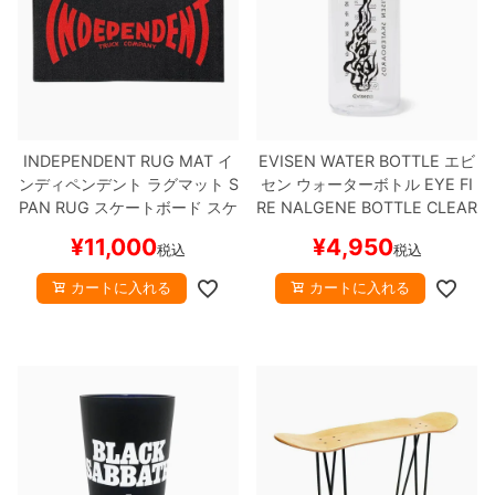
ボーンズ STF（エスティーエフ）
スケートパーク情報
特定商取引法に基づく表記
7.9inch
8.0inch
58mm
25cm
ボルト
ショーツ
パウエルペラルタ DF（ドラゴンフォーミュ
ラ）
8.0inch
8.1inch
59mm
25.5cm
パーツ・その他
長袖ボタンシャツ
ソフトウィール（クルーザー）
8.1inch
8.2inch
60mm
26cm
足回りセット（トラック・ウィールセット）
7分袖シャツ・ラグラン
INDEPENDENT RUG MAT
イ
EVISEN WATER BOTTLE
エビ
ンディペンデント
ラグマット
S
セン
ウォーターボトル
EYE FI
PAN RUG
スケートボード スケ
RE NALGENE BOTTLE
CLEAR
8.2inch
8.3inch
62mm
26.5cm
ヘルメット・パッド
半袖シャツ
ボー
スケートボード スケボー
¥
11,000
¥
4,950
税込
税込
8.3inch
8.4inch
63mm
27cm
練習用アイテム（初心者におすすめ）
キャップ
カートに入れる
カートに入れる
8.4inch
8.5inch
64mm
27.5cm
スケートケース・バッグ
ソックス
8.5inch
8.6inch
65mm
28cm
メディア（雑誌・DVD・CD）
アンダーウエア
8.6inch
8.7inch
70mm
28.5cm
サイズの測り方
8.7inch
8.8inch
72mm
29cm