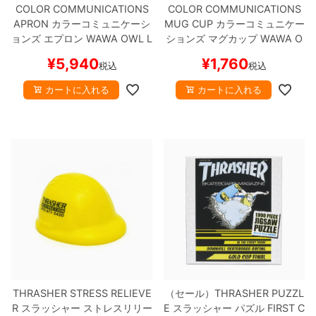
COLOR COMMUNICATIONS
COLOR COMMUNICATIONS
APRON
カラーコミュニケーシ
MUG CUP
カラーコミュニケー
ョンズ
エプロン
WAWA OWL L
ションズ
マグカップ
WAWA O
OOP
CAMEL
スケートボード
WL MUG CUP
スケートボード
¥
5,940
¥
1,760
税込
税込
スケボー
スケボー
カートに入れる
カートに入れる
THRASHER STRESS RELIEVE
（セール）
THRASHER PUZZL
R
スラッシャー
ストレスリリー
E
スラッシャー
パズル
FIRST C