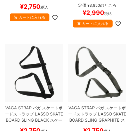
AD
BLACK
スケートボード ス
NG
STRAIGHT GLASS
CLEAR
定価
のところ
¥
2,750
¥
3,850
税込
ケボー
スケートボード スケボー
¥
2,990
税込
カートに入れる
カートに入れる
VAGA STRAP
バガ
スケートボ
VAGA STRAP
バガ
スケートボ
ードストラップ
LASSO SKATE
ードストラップ
LASSO SKATE
BOARD SLING
BLACK
スケー
BOARD SLING
GRAPHITE
ス
トボード スケボー
ケートボード スケボー
¥
2,750
¥
2,750