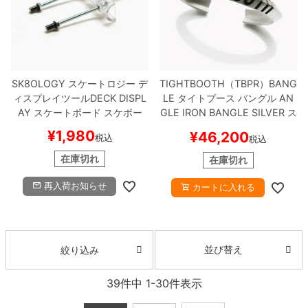
SK8OLOGY
スケートロジー
デ
TIGHTBOOTH（TBPR）BANG
ィスプレイツール
DECK DISPL
LE
タイトブース
バングル
AN
AY
スケートボード スケボー
GLE IRON BANGLE
SILVER
ス
ケートボード スケボー
¥
1,980
¥
46,200
税込
税込
在庫切れ
在庫切れ
再入荷お知らせ
カートに入れる
並び替え
絞り込み
39
件中
1
-
30
件表示