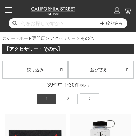
子供用デッキ
7.0inch以下
50mm
20cm
17時までのご注文は当日発送！
17時までのご注文は当日発送！
17時までのご注文は当日発送！
17時までのご注文は当日発送！
17時までのご注文は当日発送！
17時までのご注文は当日発送！
17時までのご注文は当日発送！
17時までのご注文は当日発送！
17時までのご注文は当日発送！
絞り込み
11,000円以上で送料無料！
11,000円以上で送料無料！
11,000円以上で送料無料！
11,000円以上で送料無料！
11,000円以上で送料無料！
11,000円以上で送料無料！
11,000円以上で送料無料！
11,000円以上で送料無料！
11,000円以上で送料無料！
スケートボード専門店
7.0inch以下
7.2inch
51mm
21cm
毎月1日はポイント5倍！10日と20日は3倍！
毎月1日はポイント5倍！10日と20日は3倍！
毎月1日はポイント5倍！10日と20日は3倍！
毎月1日はポイント5倍！10日と20日は3倍！
毎月1日はポイント5倍！10日と20日は3倍！
毎月1日はポイント5倍！10日と20日は3倍！
毎月1日はポイント5倍！10日と20日は3倍！
毎月1日はポイント5倍！10日と20日は3倍！
毎月1日はポイント5倍！10日と20日は3倍！
アクセサリー
その他
【アクセサリー・その他】
デッキ新着一覧
トラック新着一覧
ウィール新着一覧
シューズ新着一覧
最新ブログ一覧
初心者の方へ
店舗情報
コンプリートセット（完成品）
Tシャツ
7.2inch
7.3inch
52mm
22cm
デッキブランド一覧（全てのデッキ）
トラックブランド一覧（全てのトラック）
ウィールブランド一覧（全てのウィール）
シューズブランド一覧
カテゴリー
商品情報
ショップライダー紹介
7.3inch
7.5inch
53mm
22.5cm
デッキ
ロングスリーブTシャツ
並び替え
絞り込み
サイズからデッキを選ぶ
適合デッキサイズから選ぶ
ウィールをサイズから選ぶ
シューズをサイズから選ぶ
徹底解析
スタッフ紹介
39
件中
1
-
30
件表示
7.5inch
7.6inch
54mm
23cm
トラック
ジャケット
1
2
スピットファイヤー F4（フォーミュラフォ
サンダル
スタッフおすすめアイテム
カリフォルニアストリートの歴史
7.6inch
7.7inch
55mm
23.5cm
ウィール
パーカー
ー）
インソール
ブランド紹介
求人情報
7.7inch
7.8inch
56mm
24cm
ベアリング
トレーナー・セーター
ボーンズ XF（エックスフォーミュラ）
シューレース・その他
INFO
プライバシーポリシー
7.8inch
7.9inch
57mm
24.5cm
デッキテープ
パンツ