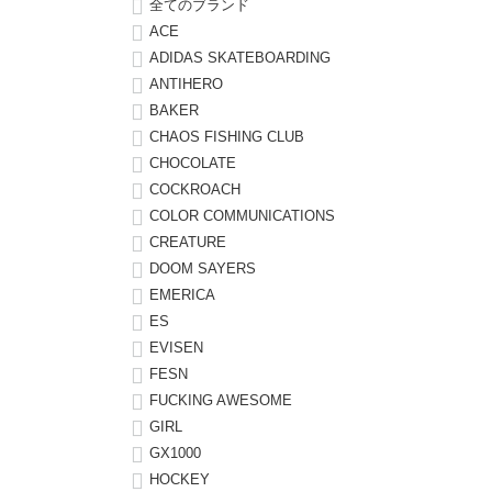
全てのブランド
ACE
8.8inch
8.9inch
75mm
29.5cm
ADIDAS SKATEBOARDING
ANTIHERO
8.9inch
9.0inch以上
110mm
30cm
BAKER
CHAOS FISHING CLUB
9.0inch以上
CHOCOLATE
COCKROACH
COLOR COMMUNICATIONS
シェイプデッキ
CREATURE
DOOM SAYERS
高性能デッキ
EMERICA
ES
EVISEN
FESN
FUCKING AWESOME
GIRL
GX1000
HOCKEY