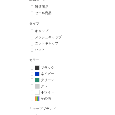
ボーンズ STF（エスティーエフ）
シューレース・その他
INFO
プライバシーポリシー
デッキテープ
パンツ
通常商品
7.9inch
8.0inch
58mm
25cm
パウエルペラルタ DF（ドラゴンフォーミュラ）
スケートパーク情報
特定商取引法に基づく表記
セール商品
ボルト
ショーツ
8.0inch
8.1inch
59mm
25.5cm
タイプ
ソフトウィール（クルーザー）
パーツ・その他
長袖ボタンシャツ
キャップ
8.1inch
8.2inch
60mm
26cm
メッシュキャップ
足回りセット（トラック・ウィールセット）
7分袖シャツ・ラグラン
ニットキャップ
8.2inch
8.3inch
62mm
26.5cm
ハット
ヘルメット・パッド
半袖シャツ
カラー
8.3inch
8.4inch
63mm
27cm
練習用アイテム（初心者におすすめ）
キャップ
ブラック
ネイビー
8.4inch
8.5inch
64mm
27.5cm
グリーン
スケートケース・バッグ
ソックス
グレー
8.5inch
8.6inch
65mm
28cm
ホワイト
メディア（雑誌・DVD・CD）
アンダーウエア
その他
8.6inch
8.7inch
70mm
28.5cm
サイズの測り方
キャップブランド
8.7inch
8.8inch
72mm
29cm