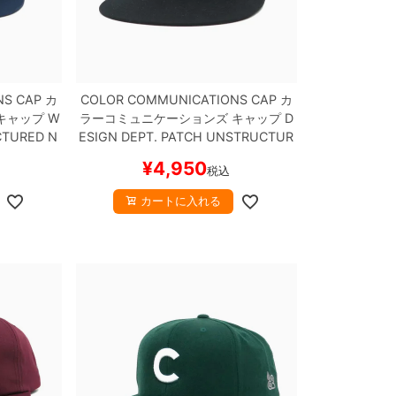
NS CAP
カ
COLOR COMMUNICATIONS CAP
カ
キャップ
W
ラーコミュニケーションズ
キャップ
D
CTURED
N
ESIGN DEPT. PATCH UNSTRUCTUR
ケボー
ED SNAPBACK
BLACK
スケートボー
¥
4,950
税込
ド スケボー
カートに入れる