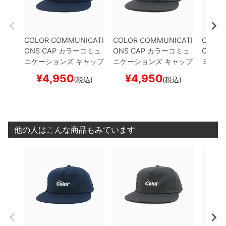
COLOR COMMUNICATI
COLOR COMMUNICATI
COLOR
ONS CAP
カラーコミュ
ONS CAP
カラーコミュ
ONS K
ニケーションズ
キャップ
ニケーションズ
キャップ
ミュニ
WAWA OWL EMB UNS
WAWA OWL EMB UNS
トキャ
¥
4,950
¥
4,950
¥
(税込)
(税込)
TRUCTURED
NAVY
ス
TRUCTURED
CHARCO
UFF
BL
ケートボード スケボー
AL
スケートボード スケ
ード 
ボー
他の人はこんな商品もみています