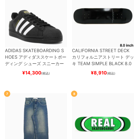
ADIDAS SKATEBOARDING S
CALIFORNIA STREET DECK
HOES
アディダススケートボー
カリフォルニアストリート
デッ
ディング
シューズ スニーカー
キ
TEAM
SIMPLE BLACK 8.0
スーパースター
SUPERSTAR A
ブランク（BBS / GENERATO
¥
14,300
¥
8,910
(税込)
(税込)
DV
BLACK/WHITE/WHITE
G
R）
スケートボード スケボー
W6931
スケートボード スケボ
ー
7
8