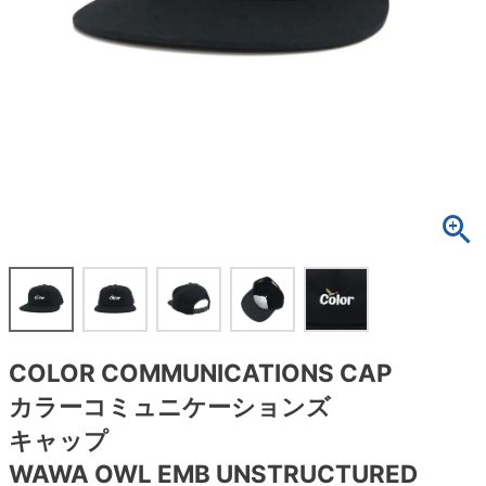
ボーンズ STF（エスティーエフ）
スケートパーク情報
特定商取引法に基づく表記
7.9inch
8.0inch
58mm
25cm
ボルト
ショーツ
パウエルペラルタ DF（ドラゴンフォーミュ
ラ）
8.0inch
8.1inch
59mm
25.5cm
パーツ・その他
長袖ボタンシャツ
ソフトウィール（クルーザー）
8.1inch
8.2inch
60mm
26cm
足回りセット（トラック・ウィールセット）
7分袖シャツ・ラグラン
8.2inch
8.3inch
62mm
26.5cm
ヘルメット・パッド
半袖シャツ
8.3inch
8.4inch
63mm
27cm
練習用アイテム（初心者におすすめ）
キャップ
8.4inch
8.5inch
64mm
27.5cm
スケートケース・バッグ
ソックス
COLOR COMMUNICATIONS CAP
8.5inch
8.6inch
65mm
28cm
メディア（雑誌・DVD・CD）
アンダーウエア
カラーコミュニケーションズ
8.6inch
8.7inch
70mm
28.5cm
キャップ
サイズの測り方
WAWA OWL EMB UNSTRUCTURED
8.7inch
8.8inch
72mm
29cm