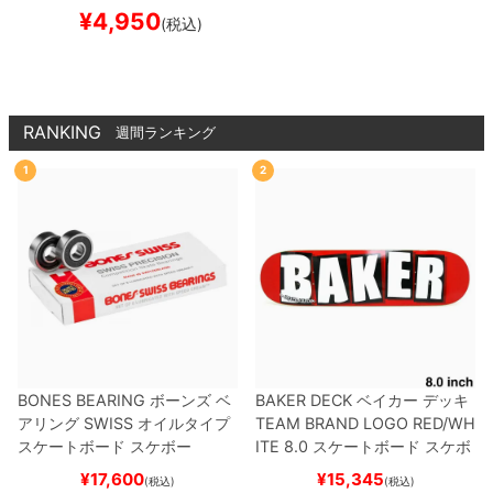
WAWA OWL EMB UNS
¥
4,950
(税込)
TRUCTURED
BLACK
ス
ケートボード スケボー
RANKING
週間ランキング
1
2
BONES BEARING
ボーンズ
ベ
BAKER DECK
ベイカー
デッキ
アリング
SWISS
オイルタイプ
TEAM
BRAND LOGO RED/WH
スケートボード スケボー
ITE 8.0
スケートボード スケボ
ー
¥
17,600
¥
15,345
(税込)
(税込)