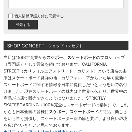
(
必
個人情報保護方針
に同意する
須
)
SHOP CONCEPT
ショップコンセプト
当店は1988年創業から
スケボー、スケートボード
のプロショップ
（専門店）として営業を続けております。CALIFORNIA
STREET（カリフォルニアストリート・カリスト）という店名の由
来はスケートボード発祥の地、カリフォルニアからいち早く最新の
スケートボードに関する情報を日本に提供したいという思いで名付
けました。現在スケートボードの魅力は全世界へ伝わり、世界中の
商品が当店で販売できるようになりました。STRICTLY
SKATEBOARDING（100%完全にスケートボードの精神）で、これ
からも日本全国の皆様に
スケボー、スケートボード
の商品、楽しさ
をいち早く提供し、スケートボーダー達の輪と共に、より良い環境
を広げていきたいと思っております。
カリフォルニアストリートの歴史について