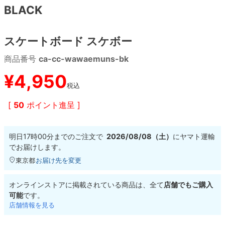
BLACK
8.8inch
8.9inch
75mm
29.5cm
スケートボード スケボー
8.9inch
9.0inch以上
110mm
30cm
商品番号
ca-cc-wawaemuns-bk
9.0inch以上
¥
4,950
税込
シェイプデッキ
[
50
ポイント進呈 ]
高性能デッキ
明日
17時00分
までのご注文で
2026/08/08（土）
に
ヤマト運輸
でお届けします。
東京都
お届け先を変更
オンラインストアに掲載されている商品は、全て
店舗でもご購入
可能
です。
店舗情報を見る