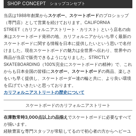
SHOP CONCEPT
ショップコンセプト
当店は1988年創業から
スケボー、スケートボード
のプロショップ
（専門店）として営業を続けております。CALIFORNIA
STREET（カリフォルニアストリート・カリスト）という店名の由
来はスケートボード発祥の地、カリフォルニアからいち早く最新の
スケートボードに関する情報を日本に提供したいという思いで名付
けました。現在スケートボードの魅力は全世界へ伝わり、世界中の
商品が当店で販売できるようになりました。STRICTLY
SKATEBOARDING（100%完全にスケートボードの精神）で、これ
からも日本全国の皆様に
スケボー、スケートボード
の商品、楽しさ
をいち早く提供し、スケートボーダー達の輪と共に、より良い環境
を広げていきたいと思っております。
カリフォルニアストリートの歴史について
スケートボードのカリフォルニアストリート
在庫数常時3,000点以上の品揃え
でスケートボードに必要なすべて
が揃います。
経験豊富な専門スタッフが常駐してるので初心者の方からヘビーユ