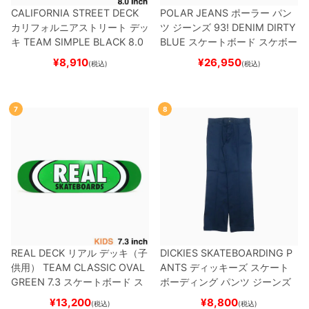
CALIFORNIA STREET DECK
POLAR JEANS
ポーラー
パン
カリフォルニアストリート
デッ
ツ ジーンズ
93! DENIM
DIRTY
キ
TEAM
SIMPLE BLACK 8.0
BLUE
スケートボード スケボー
ブランク（BBS / GENERATO
¥
8,910
¥
26,950
(税込)
(税込)
R）
スケートボード スケボー
7
8
REAL DECK
リアル
デッキ（子
DICKIES SKATEBOARDING P
供用）
TEAM
CLASSIC OVAL
ANTS
ディッキーズ スケート
GREEN 7.3
スケートボード ス
ボーディング
パンツ ジーンズ
ケボー
SLIM FIT 30 LENGTH
DARK
¥
13,200
¥
8,800
(税込)
(税込)