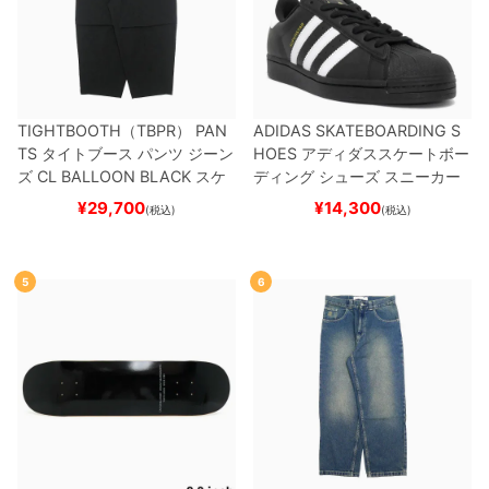
TIGHTBOOTH（TBPR） PAN
ADIDAS SKATEBOARDING S
TS
タイトブース
パンツ ジーン
HOES
アディダススケートボー
ズ
CL BALLOON
BLACK
スケ
ディング
シューズ スニーカー
ートボード スケボー
スーパースター
SUPERSTAR A
¥
29,700
¥
14,300
(税込)
(税込)
DV
BLACK/WHITE/WHITE
G
W6931
スケートボード スケボ
ー
5
6