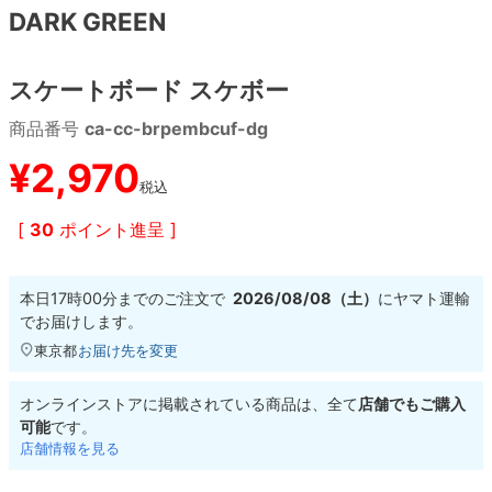
DARK GREEN
8.8inch
8.9inch
75mm
29.5cm
スケートボード スケボー
8.9inch
9.0inch以上
110mm
30cm
商品番号
ca-cc-brpembcuf-dg
9.0inch以上
¥
2,970
税込
シェイプデッキ
[
30
ポイント進呈 ]
高性能デッキ
本日
17時00分
までのご注文で
2026/08/08（土）
に
ヤマト運輸
でお届けします。
東京都
お届け先を変更
オンラインストアに掲載されている商品は、全て
店舗でもご購入
可能
です。
店舗情報を見る