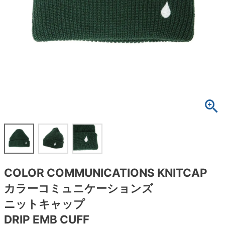
ボーンズ STF（エスティーエフ）
スケートパーク情報
特定商取引法に基づく表記
7.9inch
8.0inch
58mm
25cm
ボルト
ショーツ
パウエルペラルタ DF（ドラゴンフォーミュ
ラ）
8.0inch
8.1inch
59mm
25.5cm
パーツ・その他
長袖ボタンシャツ
ソフトウィール（クルーザー）
8.1inch
8.2inch
60mm
26cm
足回りセット（トラック・ウィールセット）
7分袖シャツ・ラグラン
8.2inch
8.3inch
62mm
26.5cm
ヘルメット・パッド
半袖シャツ
8.3inch
8.4inch
63mm
27cm
練習用アイテム（初心者におすすめ）
キャップ
8.4inch
8.5inch
64mm
27.5cm
スケートケース・バッグ
ソックス
COLOR COMMUNICATIONS KNITCAP
8.5inch
8.6inch
65mm
28cm
メディア（雑誌・DVD・CD）
アンダーウエア
カラーコミュニケーションズ
8.6inch
8.7inch
70mm
28.5cm
ニットキャップ
サイズの測り方
DRIP EMB CUFF
8.7inch
8.8inch
72mm
29cm