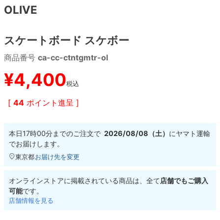
OLIVE
8.8inch
8.9inch
75mm
29.5cm
スケートボード スケボー
8.9inch
9.0inch以上
110mm
30cm
商品番号
ca-cc-ctntgmtr-ol
9.0inch以上
¥
4,400
税込
シェイプデッキ
[
44
ポイント進呈 ]
高性能デッキ
本日
17時00分
までのご注文で
2026/08/08（土）
に
ヤマト運輸
でお届けします。
東京都
お届け先を変更
オンラインストアに掲載されている商品は、全て
店舗でもご購入
可能
です。
店舗情報を見る