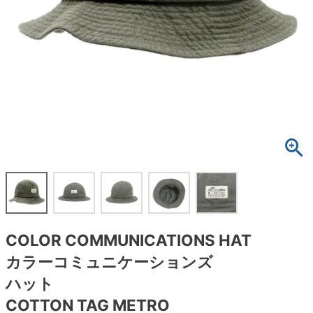
ボーンズ STF（エスティーエフ）
スケートパーク情報
特定商取引法に基づく表記
7.9inch
8.0inch
58mm
25cm
ボルト
ショーツ
パウエルペラルタ DF（ドラゴンフォーミュ
ラ）
8.0inch
8.1inch
59mm
25.5cm
パーツ・その他
長袖ボタンシャツ
ソフトウィール（クルーザー）
8.1inch
8.2inch
60mm
26cm
足回りセット（トラック・ウィールセット）
7分袖シャツ・ラグラン
8.2inch
8.3inch
62mm
26.5cm
ヘルメット・パッド
半袖シャツ
8.3inch
8.4inch
63mm
27cm
練習用アイテム（初心者におすすめ）
キャップ
8.4inch
8.5inch
64mm
27.5cm
スケートケース・バッグ
ソックス
COLOR COMMUNICATIONS HAT
8.5inch
8.6inch
65mm
28cm
メディア（雑誌・DVD・CD）
アンダーウエア
カラーコミュニケーションズ
8.6inch
8.7inch
70mm
28.5cm
ハット
サイズの測り方
COTTON TAG METRO
8.7inch
8.8inch
72mm
29cm