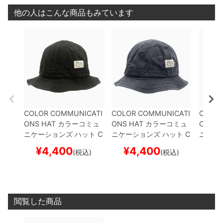
他の人はこんな商品もみています
COLOR COMMUNICATI
COLOR COMMUNICATI
COLOR
ONS HAT
カラーコミュ
ONS HAT
カラーコミュ
ONS H
ニケーションズ
ハット
C
ニケーションズ
ハット
C
ニケー
OTTON TAG METRO
B
OTTON TAG METRO
D
OTTON
¥
4,400
¥
4,400
¥
(税込)
(税込)
LACK
スケートボード ス
ARK GREY
スケートボー
REEN
ケボー
ド スケボー
ケボー
閲覧した商品