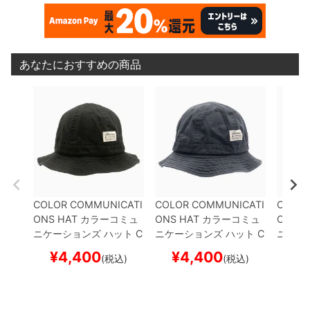
あなたにおすすめの商品
COLOR COMMUNICATI
COLOR COMMUNICATI
COLOR
ONS HAT
カラーコミュ
ONS HAT
カラーコミュ
ONS H
ニケーションズ
ハット
C
ニケーションズ
ハット
C
ニケー
OTTON TAG METRO
B
OTTON TAG METRO
D
OTTON
¥
4,400
¥
4,400
¥
(税込)
(税込)
LACK
スケートボード ス
ARK GREY
スケートボー
REEN
ケボー
ド スケボー
ケボー