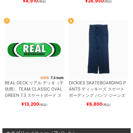
¥
8,910
¥
26,950
(税込)
(税込)
R）
スケートボード スケボー
7
8
REAL DECK
リアル
デッキ（子
DICKIES SKATEBOARDING P
供用）
TEAM
CLASSIC OVAL
ANTS
ディッキーズ スケート
GREEN 7.3
スケートボード ス
ボーディング
パンツ ジーンズ
ケボー
SLIM FIT 30 LENGTH
DARK
¥
13,200
¥
8,800
(税込)
(税込)
NAVY
スケートボード スケボ
ー
カテゴリーメニュー（アパレル）