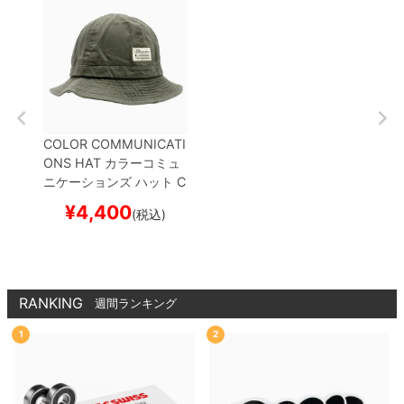
COLOR COMMUNICATI
ONS HAT
カラーコミュ
ニケーションズ
ハット
C
OTTON TAG METRO
O
¥
4,400
(税込)
LIVE
スケートボード ス
ケボー
RANKING
週間ランキング
1
2