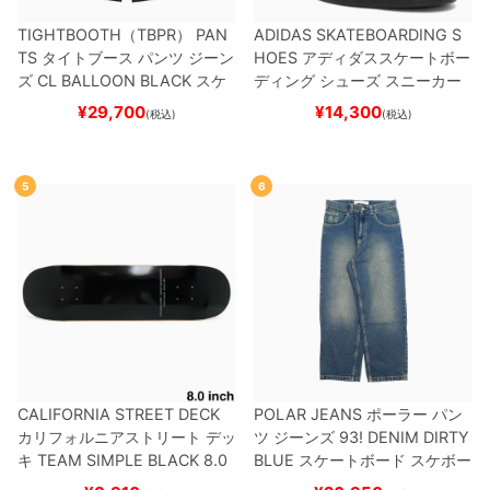
TIGHTBOOTH（TBPR） PAN
ADIDAS SKATEBOARDING S
TS
タイトブース
パンツ ジーン
HOES
アディダススケートボー
ズ
CL BALLOON
BLACK
スケ
ディング
シューズ スニーカー
ートボード スケボー
スーパースター
SUPERSTAR A
¥
29,700
¥
14,300
(税込)
(税込)
DV
BLACK/WHITE/WHITE
G
W6931
スケートボード スケボ
ー
5
6
CALIFORNIA STREET DECK
POLAR JEANS
ポーラー
パン
カリフォルニアストリート
デッ
ツ ジーンズ
93! DENIM
DIRTY
キ
TEAM
SIMPLE BLACK 8.0
BLUE
スケートボード スケボー
ブランク（BBS / GENERATO