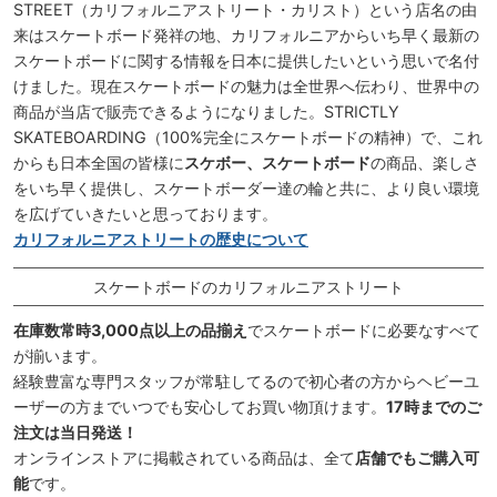
STREET（カリフォルニアストリート・カリスト）という店名の由
来はスケートボード発祥の地、カリフォルニアからいち早く最新の
スケートボードに関する情報を日本に提供したいという思いで名付
けました。現在スケートボードの魅力は全世界へ伝わり、世界中の
商品が当店で販売できるようになりました。STRICTLY
SKATEBOARDING（100%完全にスケートボードの精神）で、これ
からも日本全国の皆様に
スケボー、スケートボード
の商品、楽しさ
をいち早く提供し、スケートボーダー達の輪と共に、より良い環境
を広げていきたいと思っております。
カリフォルニアストリートの歴史について
スケートボードのカリフォルニアストリート
在庫数常時3,000点以上の品揃え
でスケートボードに必要なすべて
が揃います。
経験豊富な専門スタッフが常駐してるので初心者の方からヘビーユ
ーザーの方までいつでも安心してお買い物頂けます。
17時までのご
注文は当日発送！
オンラインストアに掲載されている商品は、全て
店舗でもご購入可
能
です。