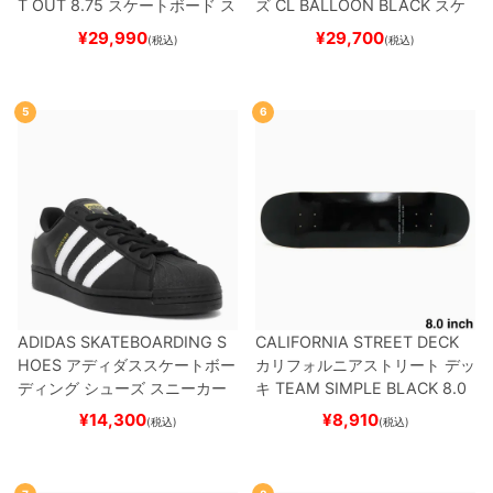
T OUT 8.75
スケートボード ス
ズ
CL BALLOON
BLACK
スケ
ケボー
ートボード スケボー
¥
29,990
¥
29,700
(税込)
(税込)
5
6
ADIDAS SKATEBOARDING S
CALIFORNIA STREET DECK
HOES
アディダススケートボー
カリフォルニアストリート
デッ
ディング
シューズ スニーカー
キ
TEAM
SIMPLE BLACK 8.0
スーパースター
SUPERSTAR A
ブランク（BBS / GENERATO
¥
14,300
¥
8,910
(税込)
(税込)
DV
BLACK/WHITE/WHITE
G
R）
スケートボード スケボー
W6931
スケートボード スケボ
ー