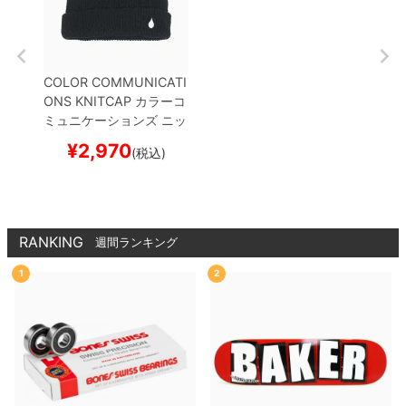
COLOR COMMUNICATI
ONS KNITCAP
カラーコ
ミュニケーションズ
ニッ
トキャップ
DRIP EMB C
¥
2,970
(税込)
UFF
BLACK
スケートボ
ード スケボー
RANKING
週間ランキング
1
2