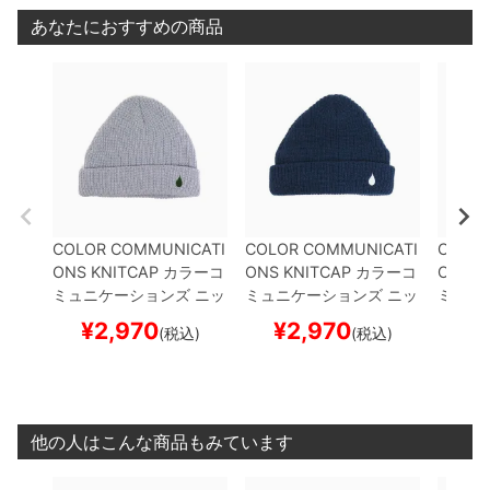
あなたにおすすめの商品
COLOR COMMUNICATI
COLOR COMMUNICATI
COLOR
ONS KNITCAP
カラーコ
ONS KNITCAP
カラーコ
ONS K
ミュニケーションズ
ニッ
ミュニケーションズ
ニッ
ミュニ
トキャップ
DRIP EMB C
トキャップ
DRIP EMB C
トキャ
¥
2,970
¥
2,970
¥
(税込)
(税込)
UFF
GREY
スケートボー
UFF
NAVY
スケートボー
UFF
Y
ド スケボー
ド スケボー
ボード
他の人はこんな商品もみています