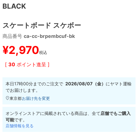
BLACK
8.8inch
8.9inch
75mm
29.5cm
スケートボード スケボー
8.9inch
9.0inch以上
110mm
30cm
商品番号
ca-cc-brpembcuf-bk
9.0inch以上
¥
2,970
税込
シェイプデッキ
[
30
ポイント進呈 ]
高性能デッキ
本日
17時00分
までのご注文で
2026/08/07（金）
に
ヤマト運輸
でお届けします。
東京都
お届け先を変更
オンラインストアに掲載されている商品は、全て
店舗でもご購入
可能
です。
店舗情報を見る