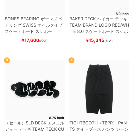
BONES BEARING
ボーンズ
ベ
BAKER DECK
ベイカー
デッキ
アリング
SWISS
オイルタイプ
TEAM
BRAND LOGO RED/WH
スケートボード スケボー
ITE 8.0
スケートボード スケボ
ー
¥
17,600
¥
15,345
(税込)
(税込)
3
4
（セール）
SLD DECK
エスエル
TIGHTBOOTH（TBPR） PAN
ディー
デッキ
TEAM
TECK CU
TS
タイトブース
パンツ ジーン