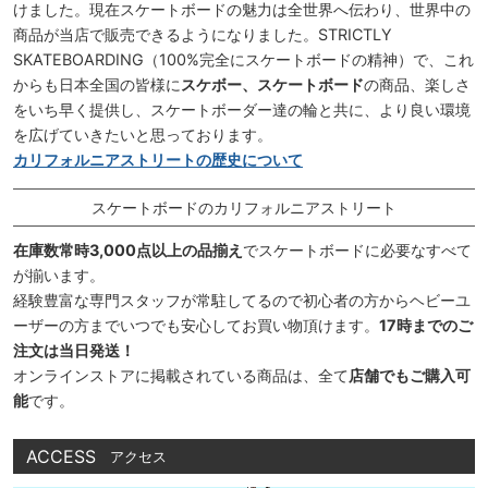
けました。現在スケートボードの魅力は全世界へ伝わり、世界中の
商品が当店で販売できるようになりました。STRICTLY
SKATEBOARDING（100%完全にスケートボードの精神）で、これ
からも日本全国の皆様に
スケボー、スケートボード
の商品、楽しさ
をいち早く提供し、スケートボーダー達の輪と共に、より良い環境
を広げていきたいと思っております。
カリフォルニアストリートの歴史について
スケートボードのカリフォルニアストリート
在庫数常時3,000点以上の品揃え
でスケートボードに必要なすべて
が揃います。
経験豊富な専門スタッフが常駐してるので初心者の方からヘビーユ
ーザーの方までいつでも安心してお買い物頂けます。
17時までのご
注文は当日発送！
オンラインストアに掲載されている商品は、全て
店舗でもご購入可
能
です。
ACCESS
アクセス