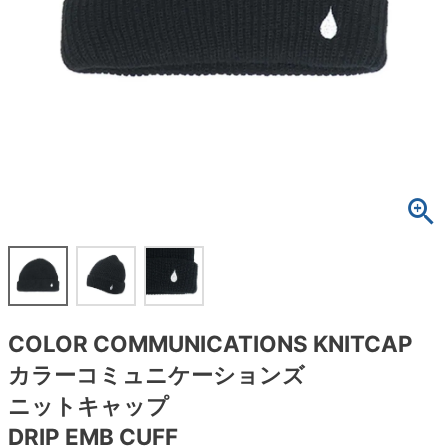
ボーンズ STF（エスティーエフ）
スケートパーク情報
特定商取引法に基づく表記
7.9inch
8.0inch
58mm
25cm
ボルト
ショーツ
パウエルペラルタ DF（ドラゴンフォーミュ
ラ）
8.0inch
8.1inch
59mm
25.5cm
パーツ・その他
長袖ボタンシャツ
ソフトウィール（クルーザー）
8.1inch
8.2inch
60mm
26cm
足回りセット（トラック・ウィールセット）
7分袖シャツ・ラグラン
8.2inch
8.3inch
62mm
26.5cm
ヘルメット・パッド
半袖シャツ
8.3inch
8.4inch
63mm
27cm
練習用アイテム（初心者におすすめ）
キャップ
8.4inch
8.5inch
64mm
27.5cm
スケートケース・バッグ
ソックス
COLOR COMMUNICATIONS KNITCAP
8.5inch
8.6inch
65mm
28cm
メディア（雑誌・DVD・CD）
アンダーウエア
カラーコミュニケーションズ
8.6inch
8.7inch
70mm
28.5cm
ニットキャップ
サイズの測り方
DRIP EMB CUFF
8.7inch
8.8inch
72mm
29cm