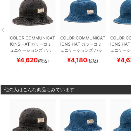
COLOR COMMUNICAT
COLOR COMMUNICAT
COLOR C
IONS HAT
カラーコミ
IONS HAT
カラーコミ
IONS HAT
ュニケーションズ
ハッ
ュニケーションズ
ハッ
ュニケーシ
ト
COTTON TAG MET
ト
COTTON TAG BUCK
ト
COTTON
¥
4,620
¥
4,180
¥
4,6
(税込)
(税込)
RO DENIM
BLACK DE
ET DENIM
BLUE DENI
RO DENIM
NIM
スケートボード ス
M
スケートボード スケ
M
スケート
ケボー
ボー
ボー
他の人はこんな商品もみています