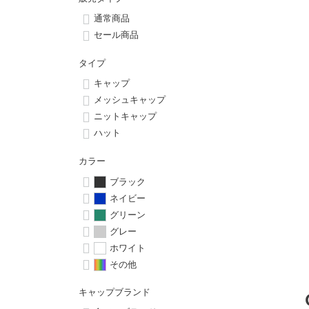
ボーンズ STF（エスティーエフ）
シューレース・その他
INFO
プライバシーポリシー
デッキテープ
パンツ
通常商品
7.9inch
8.0inch
58mm
25cm
パウエルペラルタ DF（ドラゴンフォーミュラ）
スケートパーク情報
特定商取引法に基づく表記
セール商品
ボルト
ショーツ
8.0inch
8.1inch
59mm
25.5cm
タイプ
ソフトウィール（クルーザー）
パーツ・その他
長袖ボタンシャツ
キャップ
8.1inch
8.2inch
60mm
26cm
メッシュキャップ
足回りセット（トラック・ウィールセット）
7分袖シャツ・ラグラン
ニットキャップ
8.2inch
8.3inch
62mm
26.5cm
ハット
ヘルメット・パッド
半袖シャツ
カラー
8.3inch
8.4inch
63mm
27cm
練習用アイテム（初心者におすすめ）
キャップ
ブラック
ネイビー
8.4inch
8.5inch
64mm
27.5cm
グリーン
スケートケース・バッグ
ソックス
グレー
8.5inch
8.6inch
65mm
28cm
ホワイト
メディア（雑誌・DVD・CD）
アンダーウエア
その他
8.6inch
8.7inch
70mm
28.5cm
サイズの測り方
キャップブランド
8.7inch
8.8inch
72mm
29cm