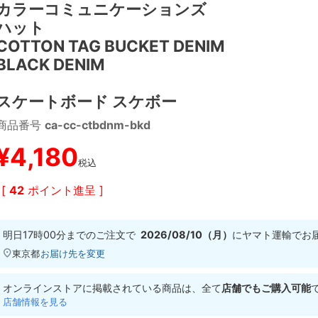
カラーコミュニケーションズ
ハット
COTTON TAG BUCKET DENIM
BLACK DENIM
スケートボード スケボー
商品番号
ca-cc-ctbdnm-bkd
¥
4,180
税込
[
42
ポイント進呈 ]
明日
17時00分
までのご注文で
2026/08/10（月）
に
ヤマト運輸
でお
東京都
お届け先を変更
オンラインストアに掲載されている商品は、全て
店舗でもご購入可能
店舗情報を見る