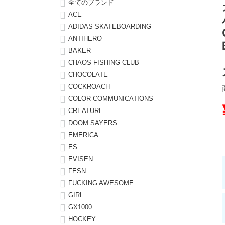
全てのブランド
ACE
8.8inch
8.9inch
75mm
29.5cm
ADIDAS SKATEBOARDING
ANTIHERO
8.9inch
9.0inch以上
110mm
30cm
BAKER
CHAOS FISHING CLUB
9.0inch以上
CHOCOLATE
COCKROACH
COLOR COMMUNICATIONS
シェイプデッキ
CREATURE
DOOM SAYERS
高性能デッキ
EMERICA
ES
EVISEN
FESN
FUCKING AWESOME
GIRL
GX1000
HOCKEY