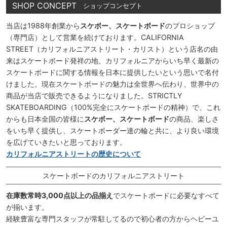
SHOP CONCEPT
ショップコンセプト
当店は1988年創業から
スケボー、スケートボード
のプロショップ
（専門店）として営業を続けております。CALIFORNIA
STREET（カリフォルニアストリート・カリスト）という店名の由
来はスケートボード発祥の地、カリフォルニアからいち早く最新の
スケートボードに関する情報を日本に提供したいという思いで名付
けました。現在スケートボードの魅力は全世界へ伝わり、世界中の
商品が当店で販売できるようになりました。STRICTLY
SKATEBOARDING（100%完全にスケートボードの精神）で、これ
からも日本全国の皆様に
スケボー、スケートボード
の商品、楽しさ
をいち早く提供し、スケートボーダー達の輪と共に、より良い環境
を広げていきたいと思っております。
カリフォルニアストリートの歴史について
スケートボードのカリフォルニアストリート
在庫数常時3,000点以上の品揃え
でスケートボードに必要なすべて
が揃います。
経験豊富な専門スタッフが常駐してるので初心者の方からヘビーユ