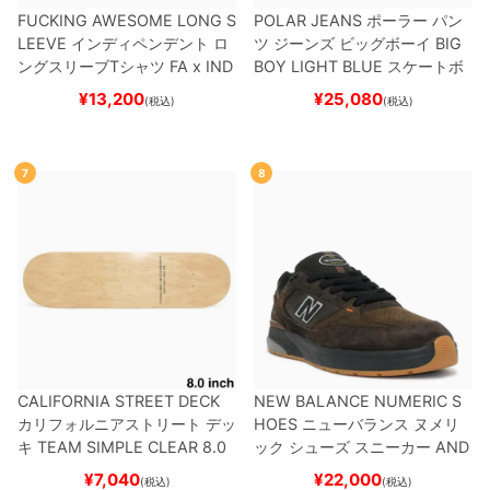
FUCKING AWESOME LONG S
POLAR JEANS
ポーラー
パン
LEEVE
インディペンデント
ロ
ツ ジーンズ ビッグボーイ
BIG
ングスリーブTシャツ
FA x IND
BOY
LIGHT BLUE
スケートボ
EPENDENT
HOSTAGE
BLAC
ード スケボー
¥
13,200
¥
25,080
(税込)
(税込)
K
スケートボード スケボー
7
8
CALIFORNIA STREET DECK
NEW BALANCE NUMERIC S
カリフォルニアストリート
デッ
HOES
ニューバランス ヌメリ
キ
TEAM
SIMPLE CLEAR 8.0
ック
シューズ スニーカー
AND
ブランク（DSM）
スケートボ
REW REYNOLDS 933
NM933
¥
7,040
¥
22,000
(税込)
(税込)