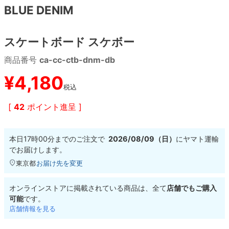
BLUE DENIM
8.8inch
8.9inch
75mm
29.5cm
スケートボード スケボー
8.9inch
9.0inch以上
110mm
30cm
商品番号
ca-cc-ctb-dnm-db
9.0inch以上
¥
4,180
税込
シェイプデッキ
[
42
ポイント進呈 ]
高性能デッキ
本日
17時00分
までのご注文で
2026/08/09（日）
に
ヤマト運輸
でお届けします。
東京都
お届け先を変更
オンラインストアに掲載されている商品は、全て
店舗でもご購入
可能
です。
店舗情報を見る