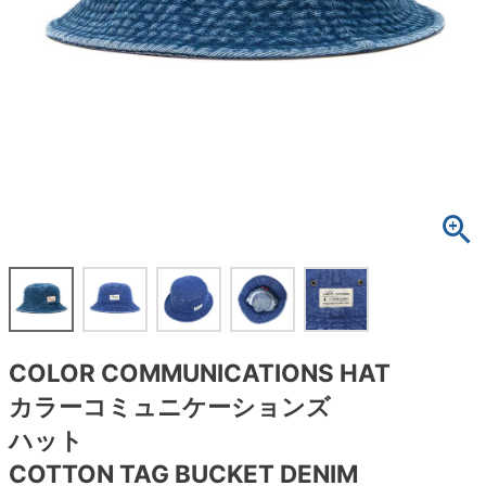
ボーンズ STF（エスティーエフ）
スケートパーク情報
特定商取引法に基づく表記
7.9inch
8.0inch
58mm
25cm
ボルト
ショーツ
パウエルペラルタ DF（ドラゴンフォーミュ
ラ）
8.0inch
8.1inch
59mm
25.5cm
パーツ・その他
長袖ボタンシャツ
ソフトウィール（クルーザー）
8.1inch
8.2inch
60mm
26cm
足回りセット（トラック・ウィールセット）
7分袖シャツ・ラグラン
8.2inch
8.3inch
62mm
26.5cm
ヘルメット・パッド
半袖シャツ
8.3inch
8.4inch
63mm
27cm
練習用アイテム（初心者におすすめ）
キャップ
8.4inch
8.5inch
64mm
27.5cm
スケートケース・バッグ
ソックス
COLOR COMMUNICATIONS HAT
8.5inch
8.6inch
65mm
28cm
メディア（雑誌・DVD・CD）
アンダーウエア
カラーコミュニケーションズ
8.6inch
8.7inch
70mm
28.5cm
ハット
サイズの測り方
COTTON TAG BUCKET DENIM
8.7inch
8.8inch
72mm
29cm