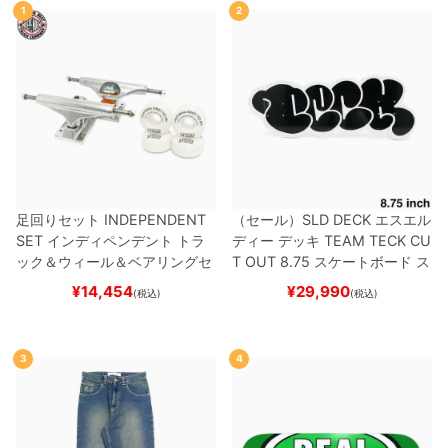
1
2
足回りセット
INDEPENDENT
（セール）
SLD DECK
エスエル
SET
インディペンデント
トラ
ディー
デッキ
TEAM
TECK CU
ック＆ウィール＆ベアリングセ
T OUT 8.75
スケートボード ス
ット
（トリック用）
スケートボ
ケボー
¥
14,454
¥
29,990
(税込)
(税込)
ード スケボー
3
4