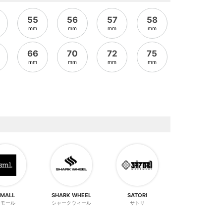
55
56
57
58
mm
mm
mm
mm
66
70
72
75
mm
mm
mm
mm
SMALL
SHARK WHEEL
SATORI
スモール
シャークウィール
サトリ