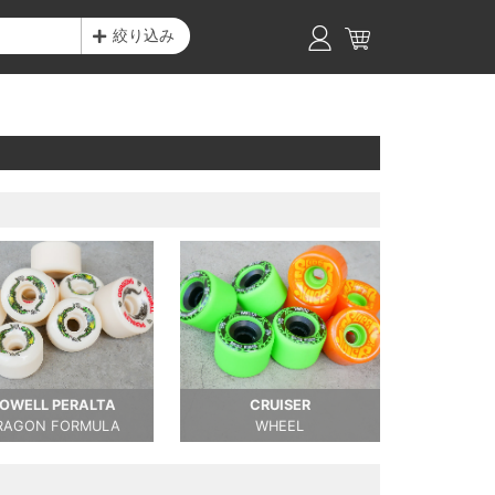
絞り込み
OWELL PERALTA
CRUISER
RAGON FORMULA
WHEEL