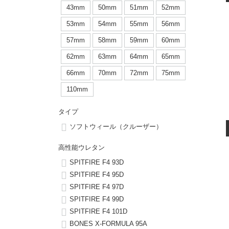
ボーンズ STF（エスティーエフ）
シューレース・その他
INFO
プライバシーポリシー
デッキテープ
パンツ
43mm
50mm
51mm
52mm
7.9inch
8.0inch
58mm
25cm
53mm
54mm
55mm
56mm
パウエルペラルタ DF（ドラゴンフォーミュラ）
スケートパーク情報
特定商取引法に基づく表記
ボルト
ショーツ
57mm
58mm
59mm
60mm
8.0inch
8.1inch
59mm
25.5cm
ソフトウィール（クルーザー）
パーツ・その他
長袖ボタンシャツ
62mm
63mm
64mm
65mm
8.1inch
8.2inch
60mm
26cm
66mm
70mm
72mm
75mm
足回りセット（トラック・ウィールセット）
7分袖シャツ・ラグラン
110mm
8.2inch
8.3inch
62mm
26.5cm
ヘルメット・パッド
半袖シャツ
タイプ
8.3inch
8.4inch
63mm
27cm
ソフトウィール（クルーザー）
練習用アイテム（初心者におすすめ）
キャップ
8.4inch
8.5inch
64mm
27.5cm
高性能ウレタン
スケートケース・バッグ
ソックス
SPITFIRE F4 93D
8.5inch
8.6inch
65mm
28cm
SPITFIRE F4 95D
SPITFIRE F4 97D
メディア（雑誌・DVD・CD）
アンダーウエア
SPITFIRE F4 99D
8.6inch
8.7inch
70mm
28.5cm
SPITFIRE F4 101D
サイズの測り方
BONES X-FORMULA 95A
8.7inch
8.8inch
72mm
29cm