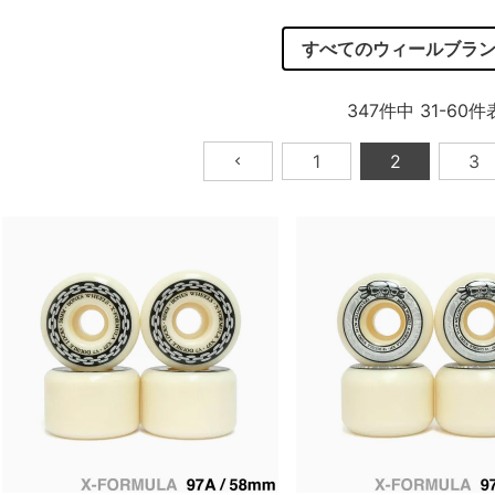
すべてのウィールブラ
347
件中
31
-
60
件
1
2
3