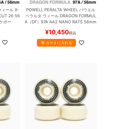
ウィール
X-
POWELL PERALTA WHEEL
パウエル
CUT 26
56
ペラルタ
ウィール
DRAGON FORMUL
ケボー
A（DF）97A AA2
NANO RATS
56mm
x 39mm
スケートボード スケボー
¥
10,450
税込
カートに入れる