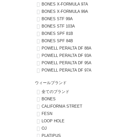
BONES X-FORMULA 97A
BONES X-FORMULA 99A
8.8inch
8.9inch
75mm
29.5cm
BONES STF 99A
BONES STF 103A
8.9inch
9.0inch以上
110mm
30cm
BONES SPF 81B
BONES SPF 84B
9.0inch以上
POWELL PERALTA DF 88A
POWELL PERALTA DF 93A
シェイプデッキ
POWELL PERALTA DF 95A
POWELL PERALTA DF 97A
高性能デッキ
ウィールブランド
全てのブランド
BONES
CALIFORNIA STREET
FESN
LOOP HOLE
OJ
PLATIPUS