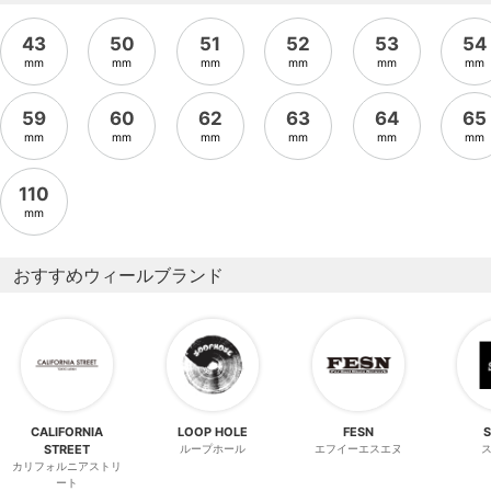
43
50
51
52
53
54
mm
mm
mm
mm
mm
mm
59
60
62
63
64
65
mm
mm
mm
mm
mm
mm
110
mm
おすすめウィールブランド
CALIFORNIA
LOOP HOLE
FESN
STREET
ループホール
エフイーエスエヌ
カリフォルニアストリ
ート