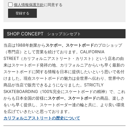
個人情報保護方針
に同意する
須
)
SHOP CONCEPT
ショップコンセプト
当店は1988年創業から
スケボー、スケートボード
のプロショップ
（専門店）として営業を続けております。CALIFORNIA
STREET（カリフォルニアストリート・カリスト）という店名の由
来はスケートボード発祥の地、カリフォルニアからいち早く最新の
スケートボードに関する情報を日本に提供したいという思いで名付
けました。現在スケートボードの魅力は全世界へ伝わり、世界中の
商品が当店で販売できるようになりました。STRICTLY
SKATEBOARDING（100%完全にスケートボードの精神）で、これ
からも日本全国の皆様に
スケボー、スケートボード
の商品、楽しさ
をいち早く提供し、スケートボーダー達の輪と共に、より良い環境
を広げていきたいと思っております。
カリフォルニアストリートの歴史について