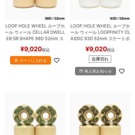
ボーンズ STF（エスティーエフ）
スケートパーク情報
特定商取引法に基づく表記
7.9inch
8.0inch
58mm
25cm
ボルト
ショーツ
パウエルペラルタ DF（ドラゴンフォーミュ
ラ）
LOOP HOLE WHEEL
ループホ
LOOP HOLE WHEEL
ループホ
8.0inch
8.1inch
59mm
25.5cm
パーツ・その他
長袖ボタンシャツ
ール
ウィール
CELLAR DWELL
ール
ウィール
LOOPFINITY CL
ER SR SHAPE 98D
52mm
ス
ASSIC 93D
52mm
スケートボ
ソフトウィール（クルーザー）
8.1inch
8.2inch
60mm
26cm
足回りセット（トラック・ウィールセット）
7分袖シャツ・ラグラン
ケートボード スケボー
ード スケボー
¥
9,020
¥
9,020
税込
税込
8.2inch
8.3inch
62mm
26.5cm
ヘルメット・パッド
半袖シャツ
在庫切れ
カートに入れる
再入荷お知らせ
8.3inch
8.4inch
63mm
27cm
練習用アイテム（初心者におすすめ）
キャップ
8.4inch
8.5inch
64mm
27.5cm
スケートケース・バッグ
ソックス
8.5inch
8.6inch
65mm
28cm
メディア（雑誌・DVD・CD）
アンダーウエア
8.6inch
8.7inch
70mm
28.5cm
サイズの測り方
8.7inch
8.8inch
72mm
29cm