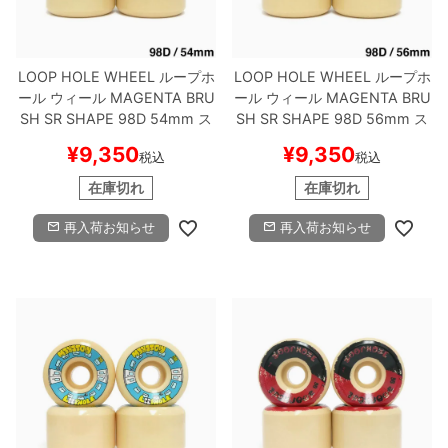
8.8inch
8.9inch
75mm
29.5cm
LOOP HOLE WHEEL
ループホ
LOOP HOLE WHEEL
ループホ
8.9inch
9.0inch以上
110mm
30cm
ール
ウィール
MAGENTA BRU
ール
ウィール
MAGENTA BRU
SH SR SHAPE 98D
54mm
ス
SH SR SHAPE 98D
56mm
ス
ケートボード スケボー
ケートボード スケボー
9.0inch以上
¥
9,350
¥
9,350
税込
税込
在庫切れ
在庫切れ
シェイプデッキ
再入荷お知らせ
再入荷お知らせ
高性能デッキ