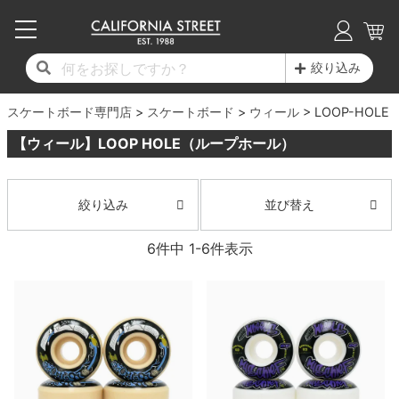
子供用デッキ
7.0inch以下
50mm
20cm
17時までのご注文は当日発送！
17時までのご注文は当日発送！
17時までのご注文は当日発送！
17時までのご注文は当日発送！
17時までのご注文は当日発送！
17時までのご注文は当日発送！
17時までのご注文は当日発送！
17時までのご注文は当日発送！
17時までのご注文は当日発送！
絞り込み
11,000円以上で送料無料！
11,000円以上で送料無料！
11,000円以上で送料無料！
11,000円以上で送料無料！
11,000円以上で送料無料！
11,000円以上で送料無料！
11,000円以上で送料無料！
11,000円以上で送料無料！
11,000円以上で送料無料！
スケートボード専門店
7.0inch以下
7.2inch
51mm
21cm
毎月1日はポイント5倍！10日と20日は3倍！
毎月1日はポイント5倍！10日と20日は3倍！
毎月1日はポイント5倍！10日と20日は3倍！
毎月1日はポイント5倍！10日と20日は3倍！
毎月1日はポイント5倍！10日と20日は3倍！
毎月1日はポイント5倍！10日と20日は3倍！
毎月1日はポイント5倍！10日と20日は3倍！
毎月1日はポイント5倍！10日と20日は3倍！
毎月1日はポイント5倍！10日と20日は3倍！
スケートボード
ウィール
LOOP-HOLE
【ウィール】LOOP HOLE（ループホール）
デッキ新着一覧
トラック新着一覧
ウィール新着一覧
シューズ新着一覧
最新ブログ一覧
初心者の方へ
店舗情報
コンプリートセット（完成品）
Tシャツ
7.2inch
7.3inch
52mm
22cm
デッキブランド一覧（全てのデッキ）
トラックブランド一覧（全てのトラック）
ウィールブランド一覧（全てのウィール）
シューズブランド一覧
カテゴリー
商品情報
ショップライダー紹介
7.3inch
7.5inch
53mm
22.5cm
デッキ
ロングスリーブTシャツ
並び替え
絞り込み
サイズからデッキを選ぶ
適合デッキサイズから選ぶ
ウィールをサイズから選ぶ
シューズをサイズから選ぶ
徹底解析
スタッフ紹介
6
件中
1
-
6
件表示
7.5inch
7.6inch
54mm
23cm
トラック
ジャケット
スピットファイヤー F4（フォーミュラフォ
サンダル
スタッフおすすめアイテム
カリフォルニアストリートの歴史
7.6inch
7.7inch
55mm
23.5cm
ウィール
パーカー
ー）
インソール
ブランド紹介
求人情報
7.7inch
7.8inch
56mm
24cm
ベアリング
トレーナー・セーター
ボーンズ XF（エックスフォーミュラ）
シューレース・その他
INFO
プライバシーポリシー
7.8inch
7.9inch
57mm
24.5cm
デッキテープ
パンツ