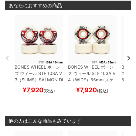
あなたにおすすめの商品
BONES WHEEL
ボーン
BONES WHEEL
ボーン
BONES
ズ
ウィール
STF 103A V
ズ
ウィール
STF 103A V
ズ
ウィ
3（SLIMS）
SALMON DI
4（WIDE）
55mm
スケ
5 SID
NNER
54mm
スケート
ートボード スケボー
スケー
¥
7,920
¥
7,920
¥
(税込)
(税込)
ボード スケボー
他の人はこんな商品もみています