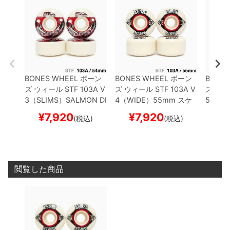
BONES WHEEL
ボーン
BONES WHEEL
ボーン
BONES
ズ
ウィール
STF 103A V
ズ
ウィール
STF 103A V
ズ
ウィ
3（SLIMS）
SALMON DI
4（WIDE）
55mm
スケ
5 SID
NNER
54mm
スケート
ートボード スケボー
スケー
¥
7,920
¥
7,920
¥
(税込)
(税込)
ボード スケボー
閲覧した商品