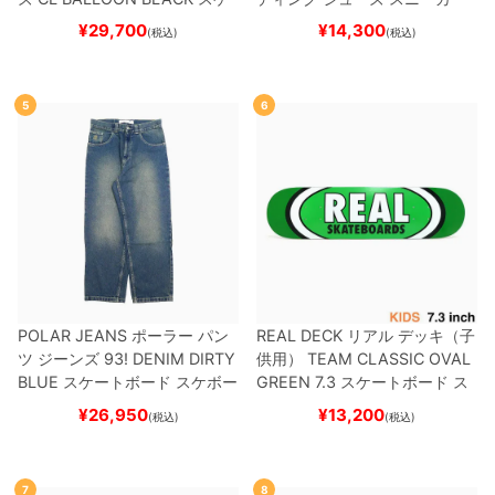
ートボード スケボー
スーパースター
SUPERSTAR A
¥
29,700
¥
14,300
(税込)
(税込)
DV
BLACK/WHITE/WHITE
G
W6931
スケートボード スケボ
ー
5
6
POLAR JEANS
ポーラー
パン
REAL DECK
リアル
デッキ（子
ツ ジーンズ
93! DENIM
DIRTY
供用）
TEAM
CLASSIC OVAL
BLUE
スケートボード スケボー
GREEN 7.3
スケートボード ス
ケボー
¥
26,950
¥
13,200
(税込)
(税込)
7
8