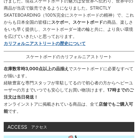
けました。現在スケートボードの魅力は全世界へ伝わり、世界中の
商品が当店で販売できるようになりました。STRICTLY
SKATEBOARDING（100%完全にスケートボードの精神）で、これ
からも日本全国の皆様に
スケボー、スケートボード
の商品、楽しさ
をいち早く提供し、スケートボーダー達の輪と共に、より良い環境
を広げていきたいと思っております。
カリフォルニアストリートの歴史について
スケートボードのカリフォルニアストリート
在庫数常時3,000点以上の品揃え
でスケートボードに必要なすべて
が揃います。
経験豊富な専門スタッフが常駐してるので初心者の方からヘビーユ
ーザーの方までいつでも安心してお買い物頂けます。
17時までのご
注文は当日発送！
オンラインストアに掲載されている商品は、全て
店舗でもご購入可
能
です。
ACCESS
アクセス