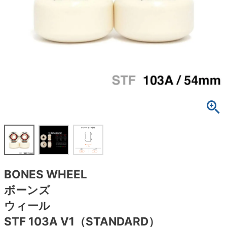
ボーンズ STF（エスティーエフ）
スケートパーク情報
特定商取引法に基づく表記
7.9inch
8.0inch
58mm
25cm
ボルト
ショーツ
パウエルペラルタ DF（ドラゴンフォーミュ
ラ）
8.0inch
8.1inch
59mm
25.5cm
パーツ・その他
長袖ボタンシャツ
ソフトウィール（クルーザー）
8.1inch
8.2inch
60mm
26cm
足回りセット（トラック・ウィールセット）
7分袖シャツ・ラグラン
8.2inch
8.3inch
62mm
26.5cm
ヘルメット・パッド
半袖シャツ
8.3inch
8.4inch
63mm
27cm
練習用アイテム（初心者におすすめ）
キャップ
8.4inch
8.5inch
64mm
27.5cm
スケートケース・バッグ
ソックス
BONES WHEEL
8.5inch
8.6inch
65mm
28cm
メディア（雑誌・DVD・CD）
アンダーウエア
ボーンズ
8.6inch
8.7inch
70mm
28.5cm
ウィール
サイズの測り方
STF 103A V1（STANDARD）
8.7inch
8.8inch
72mm
29cm