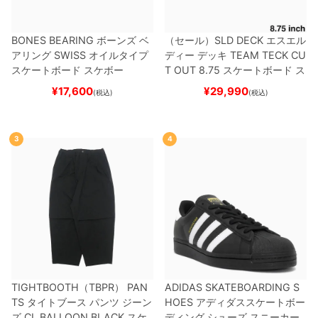
BONES BEARING
ボーンズ
ベ
（セール）
SLD DECK
エスエル
アリング
SWISS
オイルタイプ
ディー
デッキ
TEAM
TECK CU
スケートボード スケボー
T OUT 8.75
スケートボード ス
ケボー
¥
17,600
¥
29,990
(税込)
(税込)
3
4
TIGHTBOOTH（TBPR） PAN
ADIDAS SKATEBOARDING S
TS
タイトブース
パンツ ジーン
HOES
アディダススケートボー
ズ
CL BALLOON
BLACK
スケ
ディング
シューズ スニーカー