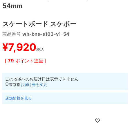
54mm
8.8inch
8.9inch
75mm
29.5cm
スケートボード スケボー
8.9inch
9.0inch以上
110mm
30cm
商品番号
wh-bns-s103-v1-54
9.0inch以上
¥
7,920
税込
シェイプデッキ
[
79
ポイント進呈 ]
高性能デッキ
この地域へのお届け日は表示できません
東京都
お届け先を変更
店舗情報を見る