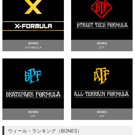
ボーンズ STF（エスティーエフ）
スケートパーク情報
特定商取引法に基づく表記
7.9inch
8.0inch
58mm
25cm
ボルト
ショーツ
パウエルペラルタ DF（ドラゴンフォーミュ
ラ）
8.0inch
8.1inch
59mm
25.5cm
パーツ・その他
長袖ボタンシャツ
ソフトウィール（クルーザー）
8.1inch
8.2inch
60mm
26cm
足回りセット（トラック・ウィールセット）
7分袖シャツ・ラグラン
BONES
BONES
X-FORMULA
STF
8.2inch
8.3inch
62mm
26.5cm
ヘルメット・パッド
半袖シャツ
8.3inch
8.4inch
63mm
27cm
練習用アイテム（初心者におすすめ）
キャップ
8.4inch
8.5inch
64mm
27.5cm
スケートケース・バッグ
ソックス
8.5inch
8.6inch
65mm
28cm
メディア（雑誌・DVD・CD）
アンダーウエア
BONES
BONES
SPF
ATF
8.6inch
8.7inch
70mm
28.5cm
サイズの測り方
ウィール・ランキング（BONES）
8.7inch
8.8inch
72mm
29cm