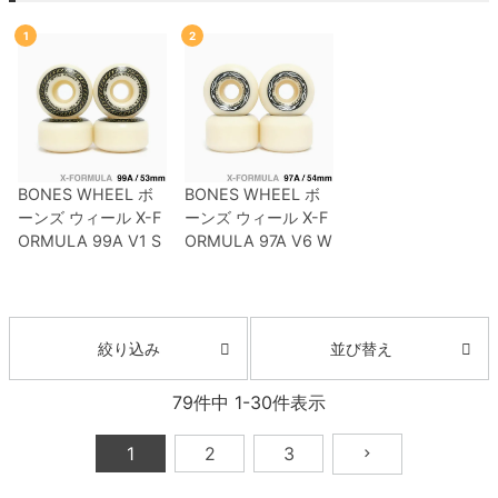
1
2
8.8inch
8.9inch
75mm
29.5cm
8.9inch
9.0inch以上
110mm
30cm
9.0inch以上
BONES WHEEL
ボ
BONES WHEEL
ボ
ーンズ
ウィール
X-F
ーンズ
ウィール
X-F
シェイプデッキ
ORMULA 99A V1 S
ORMULA 97A V6 W
TANDARD 26
53m
IDE-CUT 26
54mm
高性能デッキ
m
スケートボード ス
スケートボード スケ
ケボー
ボー
並び替え
絞り込み
79
件中
1
-
30
件表示
1
2
3