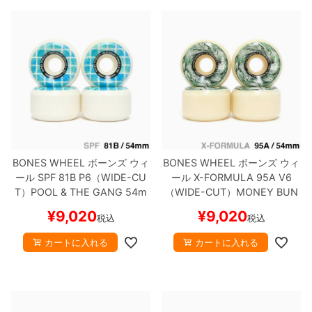
BONES WHEEL
ボーンズ
ウィ
BONES WHEEL
ボーンズ
ウィ
ール
SPF 81B P6（WIDE-CU
ール
X-FORMULA 95A V6
T）
POOL & THE GANG
54m
（WIDE-CUT）
MONEY BUN
m
スケートボード スケボー
NY
54mm
スケートボード ス
¥
9,020
¥
9,020
税込
税込
ケボー
カートに入れる
カートに入れる