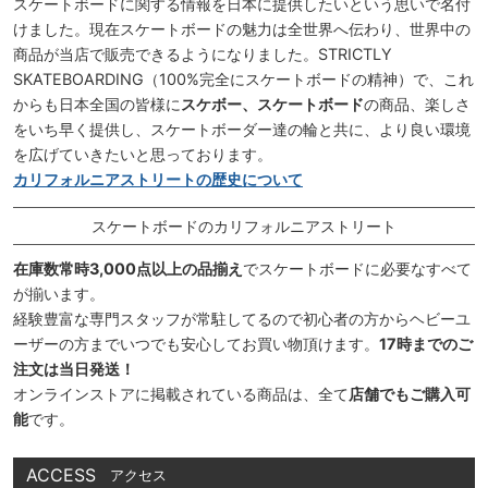
スケートボードに関する情報を日本に提供したいという思いで名付
けました。現在スケートボードの魅力は全世界へ伝わり、世界中の
商品が当店で販売できるようになりました。STRICTLY
SKATEBOARDING（100%完全にスケートボードの精神）で、これ
からも日本全国の皆様に
スケボー、スケートボード
の商品、楽しさ
をいち早く提供し、スケートボーダー達の輪と共に、より良い環境
を広げていきたいと思っております。
カリフォルニアストリートの歴史について
スケートボードのカリフォルニアストリート
在庫数常時3,000点以上の品揃え
でスケートボードに必要なすべて
が揃います。
経験豊富な専門スタッフが常駐してるので初心者の方からヘビーユ
ーザーの方までいつでも安心してお買い物頂けます。
17時までのご
注文は当日発送！
オンラインストアに掲載されている商品は、全て
店舗でもご購入可
能
です。
ACCESS
アクセス