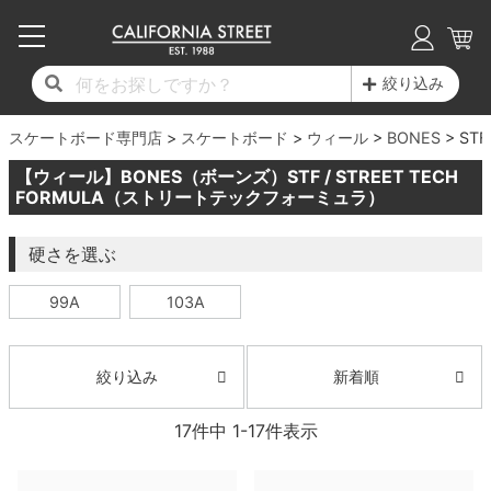
子供用デッキ
7.0inch以下
50mm
20cm
17時までのご注文は当日発送！
17時までのご注文は当日発送！
17時までのご注文は当日発送！
17時までのご注文は当日発送！
17時までのご注文は当日発送！
17時までのご注文は当日発送！
17時までのご注文は当日発送！
17時までのご注文は当日発送！
17時までのご注文は当日発送！
絞り込み
11,000円以上で送料無料！
11,000円以上で送料無料！
11,000円以上で送料無料！
11,000円以上で送料無料！
11,000円以上で送料無料！
11,000円以上で送料無料！
11,000円以上で送料無料！
11,000円以上で送料無料！
11,000円以上で送料無料！
スケートボード専門店
7.0inch以下
7.2inch
51mm
21cm
毎月1日はポイント5倍！10日と20日は3倍！
毎月1日はポイント5倍！10日と20日は3倍！
毎月1日はポイント5倍！10日と20日は3倍！
毎月1日はポイント5倍！10日と20日は3倍！
毎月1日はポイント5倍！10日と20日は3倍！
毎月1日はポイント5倍！10日と20日は3倍！
毎月1日はポイント5倍！10日と20日は3倍！
毎月1日はポイント5倍！10日と20日は3倍！
毎月1日はポイント5倍！10日と20日は3倍！
スケートボード
ウィール
BONES
STF
【ウィール】BONES（ボーンズ）STF / STREET TECH
デッキ新着一覧
トラック新着一覧
ウィール新着一覧
シューズ新着一覧
最新ブログ一覧
初心者の方へ
店舗情報
コンプリートセット（完成品）
Tシャツ
7.2inch
7.3inch
52mm
22cm
FORMULA（ストリートテックフォーミュラ）
デッキブランド一覧（全てのデッキ）
トラックブランド一覧（全てのトラック）
ウィールブランド一覧（全てのウィール）
シューズブランド一覧
カテゴリー
商品情報
ショップライダー紹介
7.3inch
7.5inch
53mm
22.5cm
デッキ
ロングスリーブTシャツ
硬さを選ぶ
99A
103A
サイズからデッキを選ぶ
適合デッキサイズから選ぶ
ウィールをサイズから選ぶ
シューズをサイズから選ぶ
徹底解析
スタッフ紹介
7.5inch
7.6inch
54mm
23cm
トラック
ジャケット
スピットファイヤー F4（フォーミュラフォ
サンダル
スタッフおすすめアイテム
カリフォルニアストリートの歴史
7.6inch
7.7inch
55mm
23.5cm
ウィール
パーカー
新着順
絞り込み
ー）
インソール
ブランド紹介
求人情報
7.7inch
7.8inch
56mm
24cm
ベアリング
トレーナー・セーター
17
件中
1
-
17
件表示
ボーンズ XF（エックスフォーミュラ）
シューレース・その他
INFO
プライバシーポリシー
7.8inch
7.9inch
57mm
24.5cm
デッキテープ
パンツ