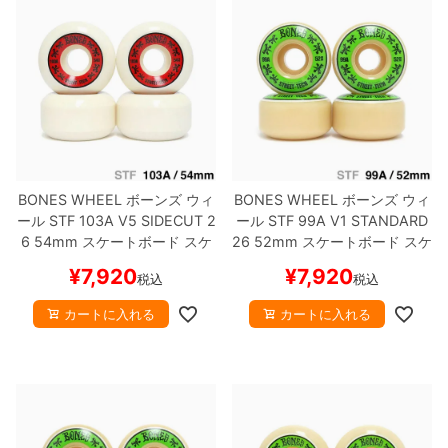
ボーンズ STF（エスティーエフ）
スケートパーク情報
特定商取引法に基づく表記
7.9inch
8.0inch
58mm
25cm
ボルト
ショーツ
パウエルペラルタ DF（ドラゴンフォーミュ
ラ）
8.0inch
8.1inch
59mm
25.5cm
パーツ・その他
長袖ボタンシャツ
ソフトウィール（クルーザー）
8.1inch
8.2inch
60mm
26cm
足回りセット（トラック・ウィールセット）
7分袖シャツ・ラグラン
8.2inch
8.3inch
62mm
26.5cm
ヘルメット・パッド
半袖シャツ
BONES WHEEL
ボーンズ
ウィ
BONES WHEEL
ボーンズ
ウィ
ール
STF 103A V5 SIDECUT 2
ール
STF 99A V1 STANDARD
8.3inch
8.4inch
63mm
27cm
6
54mm
スケートボード スケ
26
52mm
スケートボード スケ
練習用アイテム（初心者におすすめ）
キャップ
ボー
ボー
¥
7,920
¥
7,920
税込
税込
8.4inch
8.5inch
64mm
27.5cm
スケートケース・バッグ
ソックス
カートに入れる
カートに入れる
8.5inch
8.6inch
65mm
28cm
メディア（雑誌・DVD・CD）
アンダーウエア
8.6inch
8.7inch
70mm
28.5cm
サイズの測り方
8.7inch
8.8inch
72mm
29cm