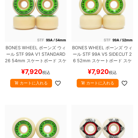
8.8inch
8.9inch
75mm
29.5cm
8.9inch
9.0inch以上
110mm
30cm
9.0inch以上
BONES WHEEL
ボーンズ
ウィ
BONES WHEEL
ボーンズ
ウィ
ール
STF 99A V1 STANDARD
ール
STF 99A V5 SIDECUT 2
26
54mm
スケートボード スケ
6
52mm
スケートボード スケ
シェイプデッキ
ボー
ボー
¥
7,920
¥
7,920
税込
税込
高性能デッキ
カートに入れる
カートに入れる