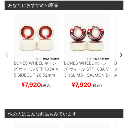
あなたにおすすめの商品
BONES WHEEL
ボーン
BONES WHEEL
ボーン
BONES
ズ
ウィール
STF 103A V
ズ
ウィール
STF 103A V
ズ
ウィ
5 SIDECUT 26
52mm
3（SLIMS）
SALMON DI
A 97A 
スケートボード スケボー
NNER
54mm
スケート
54mm
¥
7,920
¥
7,920
¥
(税込)
(税込)
ボード スケボー
スケボ
他の人はこんな商品もみています