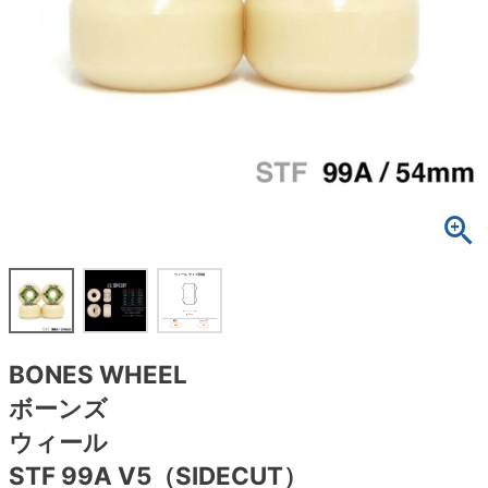
ボーンズ STF（エスティーエフ）
スケートパーク情報
特定商取引法に基づく表記
7.9inch
8.0inch
58mm
25cm
ボルト
ショーツ
パウエルペラルタ DF（ドラゴンフォーミュ
ラ）
8.0inch
8.1inch
59mm
25.5cm
パーツ・その他
長袖ボタンシャツ
ソフトウィール（クルーザー）
8.1inch
8.2inch
60mm
26cm
足回りセット（トラック・ウィールセット）
7分袖シャツ・ラグラン
8.2inch
8.3inch
62mm
26.5cm
ヘルメット・パッド
半袖シャツ
8.3inch
8.4inch
63mm
27cm
練習用アイテム（初心者におすすめ）
キャップ
8.4inch
8.5inch
64mm
27.5cm
スケートケース・バッグ
ソックス
BONES WHEEL
8.5inch
8.6inch
65mm
28cm
メディア（雑誌・DVD・CD）
アンダーウエア
ボーンズ
8.6inch
8.7inch
70mm
28.5cm
ウィール
サイズの測り方
STF 99A V5（SIDECUT）
8.7inch
8.8inch
72mm
29cm