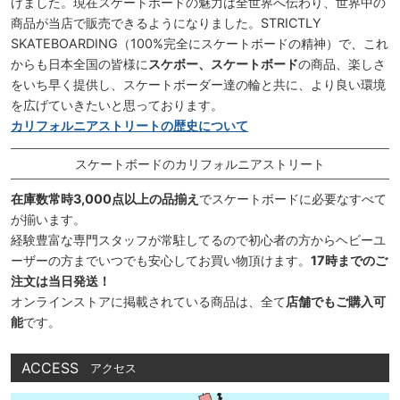
けました。現在スケートボードの魅力は全世界へ伝わり、世界中の
商品が当店で販売できるようになりました。STRICTLY
SKATEBOARDING（100%完全にスケートボードの精神）で、これ
からも日本全国の皆様に
スケボー、スケートボード
の商品、楽しさ
をいち早く提供し、スケートボーダー達の輪と共に、より良い環境
を広げていきたいと思っております。
カリフォルニアストリートの歴史について
スケートボードのカリフォルニアストリート
在庫数常時3,000点以上の品揃え
でスケートボードに必要なすべて
が揃います。
経験豊富な専門スタッフが常駐してるので初心者の方からヘビーユ
ーザーの方までいつでも安心してお買い物頂けます。
17時までのご
注文は当日発送！
オンラインストアに掲載されている商品は、全て
店舗でもご購入可
能
です。
ACCESS
アクセス