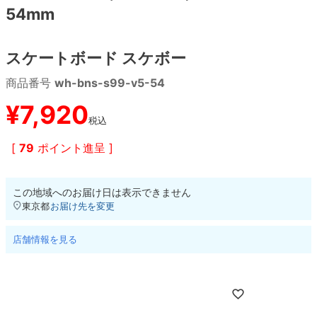
54mm
8.8inch
8.9inch
75mm
29.5cm
スケートボード スケボー
8.9inch
9.0inch以上
110mm
30cm
商品番号
wh-bns-s99-v5-54
9.0inch以上
¥
7,920
税込
シェイプデッキ
[
79
ポイント進呈 ]
高性能デッキ
この地域へのお届け日は表示できません
東京都
お届け先を変更
店舗情報を見る