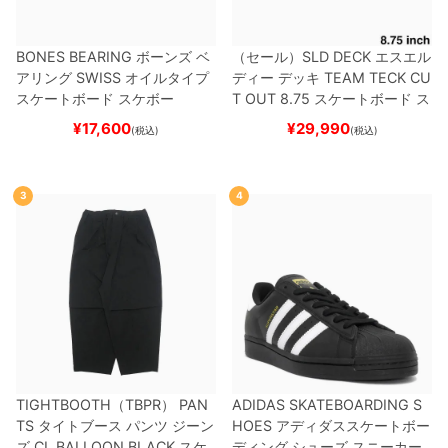
BONES BEARING
ボーンズ
ベ
（セール）
SLD DECK
エスエル
アリング
SWISS
オイルタイプ
ディー
デッキ
TEAM
TECK CU
スケートボード スケボー
T OUT 8.75
スケートボード ス
ケボー
¥
17,600
¥
29,990
(税込)
(税込)
3
4
TIGHTBOOTH（TBPR） PAN
ADIDAS SKATEBOARDING S
TS
タイトブース
パンツ ジーン
HOES
アディダススケートボー
ズ
CL BALLOON
BLACK
スケ
ディング
シューズ スニーカー