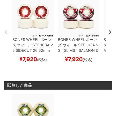
BONES WHEEL
ボーン
BONES WHEEL
ボーン
BONES
ズ
ウィール
STF 103A V
ズ
ウィール
STF 103A V
ズ
ウィ
5 SIDECUT 26
52mm
3（SLIMS）
SALMON DI
A 97A 
スケートボード スケボー
NNER
54mm
スケート
54mm
¥
7,920
¥
7,920
¥
(税込)
(税込)
ボード スケボー
スケボ
閲覧した商品