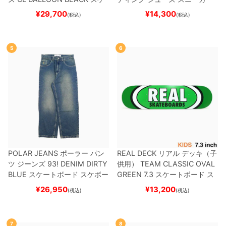
ートボード スケボー
スーパースター
SUPERSTAR A
¥
29,700
¥
14,300
(税込)
(税込)
DV
BLACK/WHITE/WHITE
G
W6931
スケートボード スケボ
ー
5
6
POLAR JEANS
ポーラー
パン
REAL DECK
リアル
デッキ（子
ツ ジーンズ
93! DENIM
DIRTY
供用）
TEAM
CLASSIC OVAL
BLUE
スケートボード スケボー
GREEN 7.3
スケートボード ス
ケボー
¥
26,950
¥
13,200
(税込)
(税込)
7
8