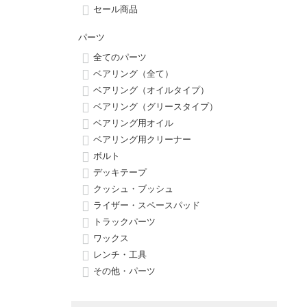
ボーンズ STF（エスティーエフ）
シューレース・その他
INFO
プライバシーポリシー
デッキテープ
パンツ
セール商品
7.9inch
8.0inch
58mm
25cm
パウエルペラルタ DF（ドラゴンフォーミュラ）
スケートパーク情報
特定商取引法に基づく表記
ボルト
ショーツ
パーツ
全てのパーツ
8.0inch
8.1inch
59mm
25.5cm
ソフトウィール（クルーザー）
パーツ・その他
長袖ボタンシャツ
ベアリング（全て）
ベアリング（オイルタイプ）
8.1inch
8.2inch
60mm
26cm
ベアリング（グリースタイプ）
足回りセット（トラック・ウィールセット）
7分袖シャツ・ラグラン
ベアリング用オイル
8.2inch
8.3inch
62mm
26.5cm
ベアリング用クリーナー
ヘルメット・パッド
半袖シャツ
ボルト
8.3inch
8.4inch
63mm
27cm
デッキテープ
練習用アイテム（初心者におすすめ）
キャップ
クッシュ・ブッシュ
8.4inch
8.5inch
64mm
27.5cm
ライザー・スペースパッド
スケートケース・バッグ
ソックス
トラックパーツ
8.5inch
8.6inch
65mm
28cm
ワックス
メディア（雑誌・DVD・CD）
アンダーウエア
レンチ・工具
8.6inch
8.7inch
70mm
28.5cm
その他・パーツ
サイズの測り方
8.7inch
8.8inch
72mm
29cm