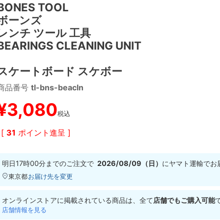
BONES TOOL
ボーンズ
レンチ ツール 工具
BEARINGS CLEANING UNIT
スケートボード スケボー
商品番号
tl-bns-beacln
¥
3,080
税込
[
31
ポイント進呈 ]
明日
17時00分
までのご注文で
2026/08/09（日）
に
ヤマト運輸
でお
東京都
お届け先を変更
オンラインストアに掲載されている商品は、全て
店舗でもご購入可能
店舗情報を見る