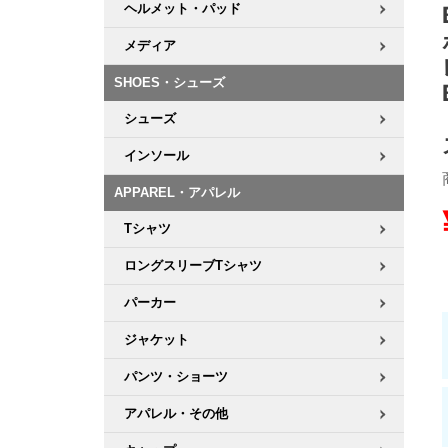
ヘルメット・パッド
8.8inch
8.9inch
75mm
29.5cm
メディア
SHOES・シューズ
8.9inch
9.0inch以上
110mm
30cm
シューズ
9.0inch以上
インソール
APPAREL・アパレル
シェイプデッキ
Tシャツ
高性能デッキ
ロングスリーブTシャツ
パーカー
ジャケット
パンツ・ショーツ
アパレル・その他