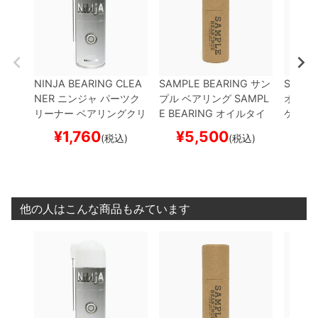
NINJA BEARING CLEA
SAMPLE BEARING
サン
SAMPL
NER
ニンジャ
パーツク
プル
ベアリング
SAMPL
オイル
リーナー ベアリングクリ
E BEARING
オイルタイ
ケート
ーナー
BEARING CLEA
プ
スケートボード スケ
¥
1,760
¥
5,500
¥
(税込)
(税込)
NER 2
スケートボード
ボー
スケボー
他の人はこんな商品もみています