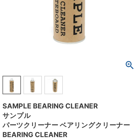
ボーンズ STF（エスティーエフ）
スケートパーク情報
特定商取引法に基づく表記
7.9inch
8.0inch
58mm
25cm
ボルト
ショーツ
パウエルペラルタ DF（ドラゴンフォーミュ
ラ）
8.0inch
8.1inch
59mm
25.5cm
パーツ・その他
長袖ボタンシャツ
ソフトウィール（クルーザー）
8.1inch
8.2inch
60mm
26cm
足回りセット（トラック・ウィールセット）
7分袖シャツ・ラグラン
8.2inch
8.3inch
62mm
26.5cm
ヘルメット・パッド
半袖シャツ
8.3inch
8.4inch
63mm
27cm
練習用アイテム（初心者におすすめ）
キャップ
8.4inch
8.5inch
64mm
27.5cm
スケートケース・バッグ
ソックス
SAMPLE BEARING CLEANER
8.5inch
8.6inch
65mm
28cm
メディア（雑誌・DVD・CD）
アンダーウエア
サンプル
8.6inch
8.7inch
70mm
28.5cm
パーツクリーナー ベアリングクリーナー
サイズの測り方
BEARING CLEANER
8.7inch
8.8inch
72mm
29cm