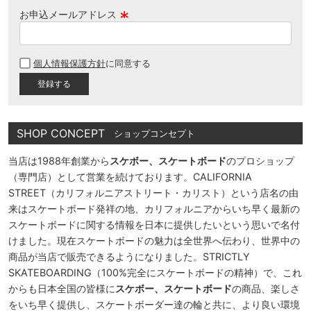
お申込メールアドレス
(
必
個人情報保護方針
に同意する
須
)
SHOP CONCEPT
ショップコンセプト
当店は1988年創業から
スケボー、スケートボード
のプロショップ
（専門店）として営業を続けております。CALIFORNIA
STREET（カリフォルニアストリート・カリスト）という店名の由
来はスケートボード発祥の地、カリフォルニアからいち早く最新の
スケートボードに関する情報を日本に提供したいという思いで名付
けました。現在スケートボードの魅力は全世界へ伝わり、世界中の
商品が当店で販売できるようになりました。STRICTLY
SKATEBOARDING（100%完全にスケートボードの精神）で、これ
からも日本全国の皆様に
スケボー、スケートボード
の商品、楽しさ
をいち早く提供し、スケートボーダー達の輪と共に、より良い環境