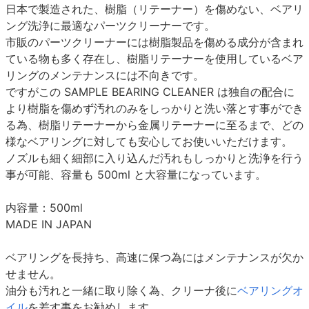
日本で製造された、樹脂（リテーナー）を傷めない、ベアリ
ング洗浄に最適なパーツクリーナーです。
市販のパーツクリーナーには樹脂製品を傷める成分が含まれ
ている物も多く存在し、樹脂リテーナーを使用しているベア
リングのメンテナンスには不向きです。
ですがこの SAMPLE BEARING CLEANER は独自の配合に
より樹脂を傷めず汚れのみをしっかりと洗い落とす事ができ
る為、樹脂リテーナーから金属リテーナーに至るまで、どの
様なベアリングに対しても安心してお使いいただけます。
ノズルも細く細部に入り込んだ汚れもしっかりと洗浄を行う
事が可能、容量も 500ml と大容量になっています。
内容量：500ml
MADE IN JAPAN
ベアリングを長持ち、高速に保つ為にはメンテナンスが欠か
せません。
油分も汚れと一緒に取り除く為、クリーナ後に
ベアリングオ
イル
を差す事をお勧めします。