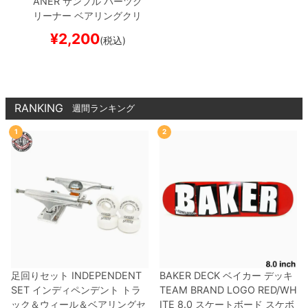
ANER
サンプル
パーツク
リーナー ベアリングクリ
ーナー
BEARING CLEA
¥
2,200
(税込)
NER
スケートボード ス
ケボー
RANKING
週間ランキング
1
2
足回りセット
INDEPENDENT
BAKER DECK
ベイカー
デッキ
SET
インディペンデント
トラ
TEAM
BRAND LOGO RED/WH
ック＆ウィール＆ベアリングセ
ITE 8.0
スケートボード スケボ