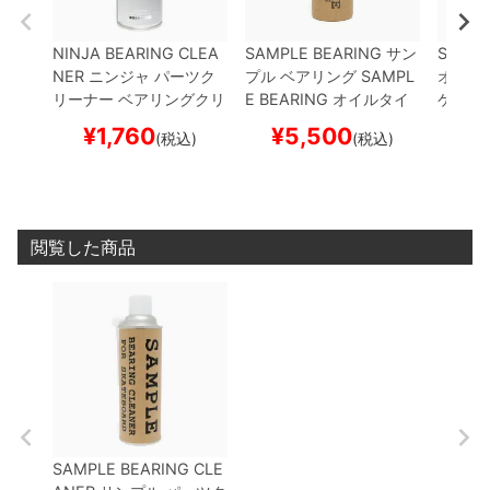
NINJA BEARING CLEA
SAMPLE BEARING
サン
SAMPL
NER
ニンジャ
パーツク
プル
ベアリング
SAMPL
オイル
リーナー ベアリングクリ
E BEARING
オイルタイ
ケート
ーナー
BEARING CLEA
プ
スケートボード スケ
¥
1,760
¥
5,500
¥
(税込)
(税込)
NER 2
スケートボード
ボー
スケボー
閲覧した商品
SAMPLE BEARING CLE