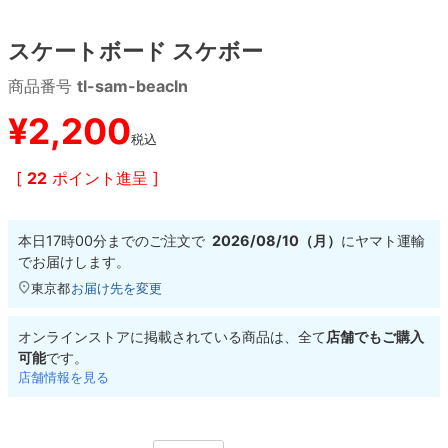
スケートボード スケボー
8.8inch
8.9inch
75mm
29.5cm
商品番号
tl-sam-beacln
8.9inch
9.0inch以上
110mm
30cm
¥
2,200
税込
9.0inch以上
[
22
ポイント進呈 ]
シェイプデッキ
本日
17時00分
までのご注文で
2026/08/10（月）
に
ヤマト運輸
高性能デッキ
でお届けします。
東京都
お届け先を変更
オンラインストアに掲載されている商品は、全て
店舗でもご購入
可能
です。
店舗情報を見る