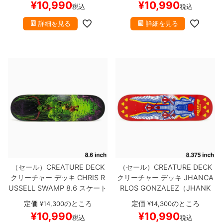
¥
10,990
¥
10,990
税込
税込
詳細を見る
詳細を見る
（セール）
CREATURE DECK
（セール）
CREATURE DECK
クリーチャー
デッキ
CHRIS R
クリーチャー
デッキ
JHANCA
USSELL
SWAMP 8.6
スケート
RLOS GONZALEZ（JHANK
ボード スケボー
A）
SNAKES 8.375
スケートボ
定価
のところ
定価
のところ
¥
14,300
¥
14,300
ード スケボー
¥
10,990
¥
10,990
税込
税込