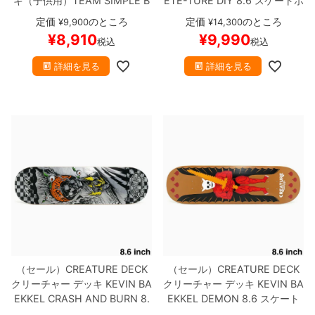
キ（子供用）
TEAM
SIMPLE B
ETE-TURE DIY 8.6
スケートボ
LACK 7.25
ブランク（BBS / G
ード スケボー
定価
のところ
定価
のところ
¥
9,900
¥
14,300
ENERATOR）
スケートボード
¥
8,910
¥
9,990
税込
税込
スケボー
詳細を見る
詳細を見る
（セール）
CREATURE DECK
（セール）
CREATURE DECK
クリーチャー
デッキ
KEVIN BA
クリーチャー
デッキ
KEVIN BA
EKKEL
CRASH AND BURN 8.
EKKEL
DEMON 8.6
スケート
6
スケートボード スケボー
ボード スケボー