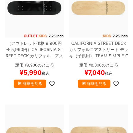
ボーンズ STF（エスティーエフ）
スケートパーク情報
特定商取引法に基づく表記
7.9inch
8.0inch
58mm
25cm
ボルト
ショーツ
パウエルペラルタ DF（ドラゴンフォーミュ
ラ）
8.0inch
8.1inch
59mm
25.5cm
パーツ・その他
長袖ボタンシャツ
ソフトウィール（クルーザー）
8.1inch
8.2inch
60mm
26cm
足回りセット（トラック・ウィールセット）
7分袖シャツ・ラグラン
（アウトレット価格 9,900円
CALIFORNIA STREET DECK
→ 5,990円）
CALIFORNIA ST
カリフォルニアストリート
デッ
REET DECK
カリフォルニアス
キ（子供用）
TEAM
SIMPLE C
8.2inch
8.3inch
62mm
26.5cm
ヘルメット・パッド
半袖シャツ
トリート
デッキ（子供用）
TEA
LEAR MINI 7.25
ブランク（DS
定価
のところ
定価
のところ
¥
9,900
¥
8,800
M
SIMPLE BLACK 7.25
ブラン
M）
スケートボード スケボー
8.3inch
8.4inch
63mm
27cm
¥
5,990
¥
7,040
練習用アイテム（初心者におすすめ）
キャップ
税込
税込
ク（BBS / GENERATOR）
ね
じれ
スケートボード スケボー
詳細を見る
詳細を見る
8.4inch
8.5inch
64mm
27.5cm
スケートケース・バッグ
ソックス
8.5inch
8.6inch
65mm
28cm
メディア（雑誌・DVD・CD）
アンダーウエア
8.6inch
8.7inch
70mm
28.5cm
サイズの測り方
8.7inch
8.8inch
72mm
29cm