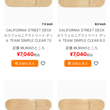
8.8inch
8.9inch
75mm
29.5cm
8.9inch
9.0inch以上
110mm
30cm
CALIFORNIA STREET DECK
CALIFORNIA STREET DECK
カリフォルニアストリート
デッ
カリフォルニアストリート
デッ
9.0inch以上
キ
TEAM
SIMPLE CLEAR 7.5
キ
TEAM
SIMPLE CLEAR 8.0
ブランク（DSM）
スケートボ
ブランク（DSM）
スケートボ
定価
のところ
定価
のところ
¥
8,800
¥
8,800
シェイプデッキ
ード スケボー
ード スケボー
¥
7,040
¥
7,040
税込
税込
高性能デッキ
詳細を見る
詳細を見る