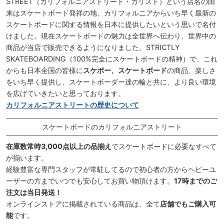
STREET（カリフォルニアストリート・カリスト）という店名の由
来はスケートボード発祥の地、カリフォルニアからいち早く最新の
スケートボードに関する情報を日本に提供したいという思いで名付
けました。現在スケートボードの魅力は全世界へ伝わり、世界中の
商品が当店で販売できるようになりました。STRICTLY
SKATEBOARDING（100%完全にスケートボードの精神）で、これ
からも日本全国の皆様に
スケボー、スケートボード
の商品、楽しさ
をいち早く提供し、スケートボーダー達の輪と共に、より良い環境
を広げていきたいと思っております。
カリフォルニアストリートの歴史について
スケートボードのカリフォルニアストリート
在庫数常時3,000点以上の品揃え
でスケートボードに必要なすべて
が揃います。
経験豊富な専門スタッフが常駐してるので初心者の方からヘビーユ
ーザーの方までいつでも安心してお買い物頂けます。
17時までのご
注文は当日発送！
オンラインストアに掲載されている商品は、全て
店舗でもご購入可
能
です。