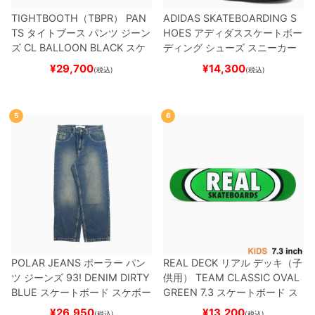
TIGHTBOOTH（TBPR） PAN
ADIDAS SKATEBOARDING S
TS
タイトブース
パンツ ジーン
HOES
アディダススケートボー
ズ
CL BALLOON
BLACK
スケ
ディング
シューズ スニーカー
ートボード スケボー
スーパースター
SUPERSTAR A
¥
29,700
¥
14,300
(税込)
(税込)
DV
BLACK/WHITE/WHITE
G
W6931
スケートボード スケボ
ー
5
6
POLAR JEANS
ポーラー
パン
REAL DECK
リアル
デッキ（子
ツ ジーンズ
93! DENIM
DIRTY
供用）
TEAM
CLASSIC OVAL
BLUE
スケートボード スケボー
GREEN 7.3
スケートボード ス
ケボー
¥
26,950
¥
13,200
(税込)
(税込)