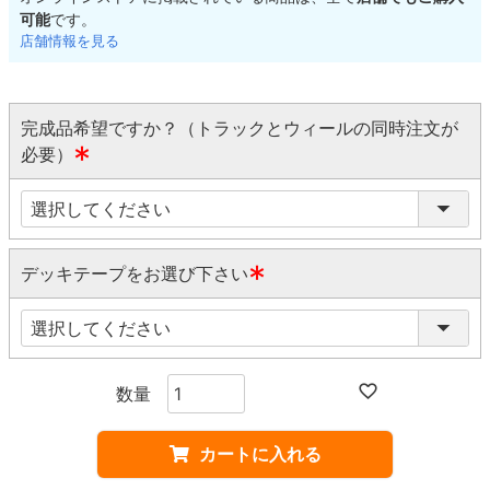
可能
です。
店舗情報を見る
完成品希望ですか？（トラックとウィールの同時注文が
必要）
(
必
須
)
デッキテープをお選び下さい
(
必
須
)
カートに入れる