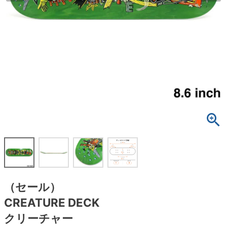
ボーンズ STF（エスティーエフ）
スケートパーク情報
特定商取引法に基づく表記
7.9inch
8.0inch
58mm
25cm
ボルト
ショーツ
パウエルペラルタ DF（ドラゴンフォーミュ
ラ）
8.0inch
8.1inch
59mm
25.5cm
パーツ・その他
長袖ボタンシャツ
ソフトウィール（クルーザー）
8.1inch
8.2inch
60mm
26cm
足回りセット（トラック・ウィールセット）
7分袖シャツ・ラグラン
8.2inch
8.3inch
62mm
26.5cm
ヘルメット・パッド
半袖シャツ
8.3inch
8.4inch
63mm
27cm
練習用アイテム（初心者におすすめ）
キャップ
8.4inch
8.5inch
64mm
27.5cm
スケートケース・バッグ
ソックス
8.5inch
8.6inch
65mm
28cm
メディア（雑誌・DVD・CD）
アンダーウエア
（セール）
8.6inch
8.7inch
70mm
28.5cm
CREATURE DECK
サイズの測り方
クリーチャー
8.7inch
8.8inch
72mm
29cm