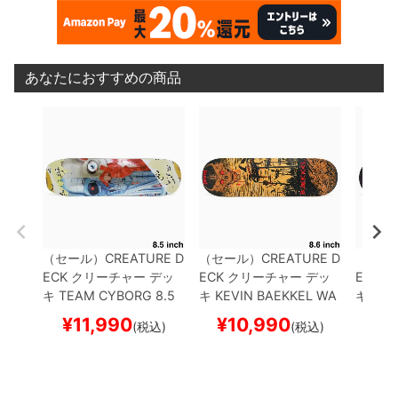
あなたにおすすめの商品
（セール）
CREATURE D
（セール）
CREATURE D
（セー
ECK
クリーチャー
デッ
ECK
クリーチャー
デッ
ECK
ク
キ
TEAM
CYBORG 8.5
キ
KEVIN BAEKKEL
WA
キ
CHR
スケートボード スケボー
STELAND 8.6
スケート
AMP 8
¥
11,990
¥
10,990
¥
1
(税込)
(税込)
ボード スケボー
スケボ