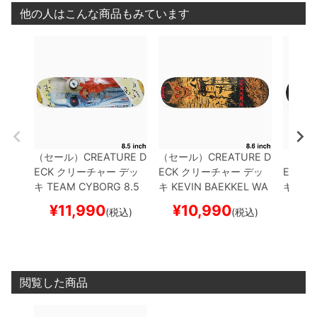
他の人はこんな商品もみています
（セール）
CREATURE D
（セール）
CREATURE D
（セー
ECK
クリーチャー
デッ
ECK
クリーチャー
デッ
ECK
ク
キ
TEAM
CYBORG 8.5
キ
KEVIN BAEKKEL
WA
キ
CHR
スケートボード スケボー
STELAND 8.6
スケート
AMP 8
¥
11,990
¥
10,990
¥
1
(税込)
(税込)
ボード スケボー
スケボ
閲覧した商品