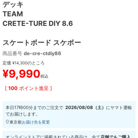
デッキ
TEAM
8.8inch
8.9inch
75mm
29.5cm
CRETE-TURE DIY 8.6
8.9inch
9.0inch以上
110mm
30cm
スケートボード スケボー
9.0inch以上
商品番号
de-cre-ctdiy86
シェイプデッキ
定価
のところ
¥
14,300
¥
9,990
税込
高性能デッキ
[
100
ポイント進呈 ]
本日
17時00分
までのご注文で
2026/08/08（土）
に
ヤマト運輸
でお届けします。
東京都
お届け先を変更
オンラインストアに掲載されている商品は、全て
店舗でもご購入