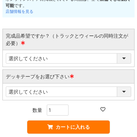
可能
です。
店舗情報を見る
完成品希望ですか？（トラックとウィールの同時注文が
必要）
(
必
須
)
デッキテープをお選び下さい
(
必
須
)
カートに入れる