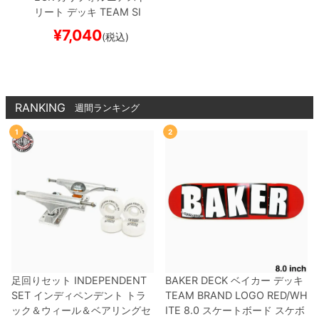
リート
デッキ
TEAM
SI
MPLE CLEAR 8.125
ブ
¥
7,040
(税込)
ランク（DSM）
スケー
トボード スケボー
RANKING
週間ランキング
1
2
足回りセット
INDEPENDENT
BAKER DECK
ベイカー
デッキ
SET
インディペンデント
トラ
TEAM
BRAND LOGO RED/WH
ック＆ウィール＆ベアリングセ
ITE 8.0
スケートボード スケボ