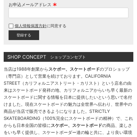
お申込メールアドレス
(
必
個人情報保護方針
に同意する
須
)
SHOP CONCEPT
ショップコンセプト
当店は1988年創業から
スケボー、スケートボード
のプロショップ
（専門店）として営業を続けております。CALIFORNIA
STREET（カリフォルニアストリート・カリスト）という店名の由
来はスケートボード発祥の地、カリフォルニアからいち早く最新の
スケートボードに関する情報を日本に提供したいという思いで名付
けました。現在スケートボードの魅力は全世界へ伝わり、世界中の
商品が当店で販売できるようになりました。STRICTLY
SKATEBOARDING（100%完全にスケートボードの精神）で、これ
からも日本全国の皆様に
スケボー、スケートボード
の商品、楽しさ
をいち早く提供し、スケートボーダー達の輪と共に、より良い環境