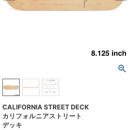
ボーンズ STF（エスティーエフ）
スケートパーク情報
特定商取引法に基づく表記
7.9inch
8.0inch
58mm
25cm
ボルト
ショーツ
パウエルペラルタ DF（ドラゴンフォーミュ
ラ）
8.0inch
8.1inch
59mm
25.5cm
パーツ・その他
長袖ボタンシャツ
ソフトウィール（クルーザー）
8.1inch
8.2inch
60mm
26cm
足回りセット（トラック・ウィールセット）
7分袖シャツ・ラグラン
8.2inch
8.3inch
62mm
26.5cm
ヘルメット・パッド
半袖シャツ
8.3inch
8.4inch
63mm
27cm
練習用アイテム（初心者におすすめ）
キャップ
8.4inch
8.5inch
64mm
27.5cm
スケートケース・バッグ
ソックス
8.5inch
8.6inch
65mm
28cm
メディア（雑誌・DVD・CD）
アンダーウエア
CALIFORNIA STREET DECK
8.6inch
8.7inch
70mm
28.5cm
カリフォルニアストリート
サイズの測り方
デッキ
8.7inch
8.8inch
72mm
29cm