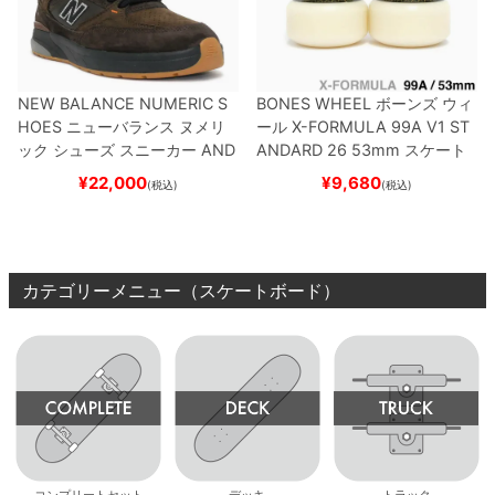
NEW BALANCE NUMERIC S
BONES WHEEL
ボーンズ
ウィ
HOES
ニューバランス ヌメリ
ール
X-FORMULA 99A V1 ST
ック
シューズ スニーカー
AND
ANDARD 26
53mm
スケート
REW REYNOLDS 933
NM933
ボード スケボー
¥
22,000
¥
9,680
(税込)
(税込)
BAR
BROWN/BLACK
スケート
ボード スケボー
カテゴリーメニュー（スケートボード）