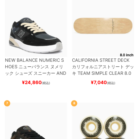
NEW BALANCE NUMERIC S
CALIFORNIA STREET DECK
HOES
ニューバランス ヌメリ
カリフォルニアストリート
デッ
ック
シューズ スニーカー
AND
キ
TEAM
SIMPLE CLEAR 8.0
REW REYNOLDS 933
UN933
ブランク（DSM）
スケートボ
¥
24,860
¥
7,040
(税込)
(税込)
BNT
BLACK/NAVY
スケートボ
ード スケボー
ード スケボー
7
8