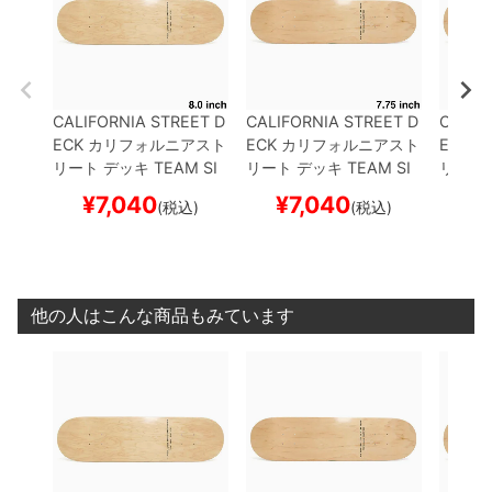
CALIFORNIA STREET D
CALIFORNIA STREET D
CALIF
ECK
カリフォルニアスト
ECK
カリフォルニアスト
ECK
カ
リート
デッキ
TEAM
SI
リート
デッキ
TEAM
SI
リート
MPLE CLEAR 8.0
ブラ
MPLE CLEAR 7.75
ブラ
MPLE 
¥
7,040
¥
7,040
¥
(税込)
(税込)
ンク（DSM）
スケート
ンク（DSM）
スケート
ンク（
ボード スケボー
ボード スケボー
ボード
他の人はこんな商品もみています