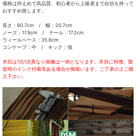
価格は抑えめで高品質、初心者から上級者まで自信を持って
おすすめ致します。
長さ：80.7cm / 幅：20.7cm
ノーズ：17.9cm / テール：17.2cm
ウィールベース：35.6cm
コンケーブ：中 / キック：強
木目は1点1点異なり画像は一例となります。木目に特徴、製
造時のインク付着等ある場合が御座います。ご了承の上ご購
入下さい。