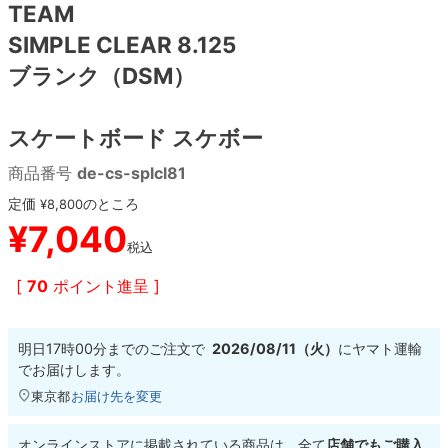
TEAM
SIMPLE CLEAR 8.125
8.8inch
8.9inch
75mm
29.5cm
ブランク（DSM）
8.9inch
9.0inch以上
110mm
30cm
スケートボード スケボー
9.0inch以上
商品番号
de-cs-splcl81
シェイプデッキ
定価
のところ
¥
8,800
¥
7,040
税込
高性能デッキ
[
70
ポイント進呈 ]
明日
17時00分
までのご注文で
2026/08/11（火）
に
ヤマト運輸
でお届けします。
東京都
お届け先を変更
オンラインストアに掲載されている商品は、全て
店舗でもご購入