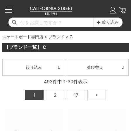
子供用デッキ
7.0inch以下
50mm
20cm
17時までのご注文は当日発送！
17時までのご注文は当日発送！
17時までのご注文は当日発送！
17時までのご注文は当日発送！
17時までのご注文は当日発送！
17時までのご注文は当日発送！
17時までのご注文は当日発送！
17時までのご注文は当日発送！
17時までのご注文は当日発送！
絞り込み
11,000円以上で送料無料！
11,000円以上で送料無料！
11,000円以上で送料無料！
11,000円以上で送料無料！
11,000円以上で送料無料！
11,000円以上で送料無料！
11,000円以上で送料無料！
11,000円以上で送料無料！
11,000円以上で送料無料！
スケートボード専門店
7.0inch以下
7.2inch
51mm
21cm
毎月1日はポイント5倍！10日と20日は3倍！
毎月1日はポイント5倍！10日と20日は3倍！
毎月1日はポイント5倍！10日と20日は3倍！
毎月1日はポイント5倍！10日と20日は3倍！
毎月1日はポイント5倍！10日と20日は3倍！
毎月1日はポイント5倍！10日と20日は3倍！
毎月1日はポイント5倍！10日と20日は3倍！
毎月1日はポイント5倍！10日と20日は3倍！
毎月1日はポイント5倍！10日と20日は3倍！
ブランド
C
【ブランド一覧】 C
デッキ新着一覧
トラック新着一覧
ウィール新着一覧
シューズ新着一覧
最新ブログ一覧
初心者の方へ
店舗情報
コンプリートセット（完成品）
Tシャツ
7.2inch
7.3inch
52mm
22cm
デッキブランド一覧（全てのデッキ）
トラックブランド一覧（全てのトラック）
ウィールブランド一覧（全てのウィール）
シューズブランド一覧
カテゴリー
商品情報
ショップライダー紹介
7.3inch
7.5inch
53mm
22.5cm
デッキ
ロングスリーブTシャツ
並び替え
絞り込み
サイズからデッキを選ぶ
適合デッキサイズから選ぶ
ウィールをサイズから選ぶ
シューズをサイズから選ぶ
徹底解析
スタッフ紹介
493
件中
1
-
30
件表示
7.5inch
7.6inch
54mm
23cm
トラック
ジャケット
1
2
17
スピットファイヤー F4（フォーミュラフォ
サンダル
スタッフおすすめアイテム
カリフォルニアストリートの歴史
7.6inch
7.7inch
55mm
23.5cm
ウィール
パーカー
ー）
インソール
ブランド紹介
求人情報
7.7inch
7.8inch
56mm
24cm
ベアリング
トレーナー・セーター
ボーンズ XF（エックスフォーミュラ）
シューレース・その他
INFO
プライバシーポリシー
7.8inch
7.9inch
57mm
24.5cm
デッキテープ
パンツ