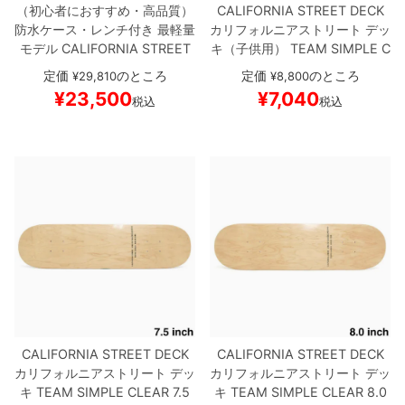
（初心者におすすめ・高品質）
CALIFORNIA STREET DECK
防水ケース・レンチ付き
最軽量
カリフォルニアストリート
デッ
モデル
CALIFORNIA STREET
キ（子供用）
TEAM
SIMPLE C
カリフォルニアストリート
コン
LEAR MINI 7.25
ブランク（DS
定価
のところ
定価
のところ
¥
29,810
¥
8,800
プリートセット
スケートボード
M）
スケートボード スケボー
¥
23,500
¥
7,040
税込
税込
完成品
SIMPLE BLACK 8.0
TE
NSOR MAG LIGHT
スケートボ
ード スケボー
CALIFORNIA STREET DECK
CALIFORNIA STREET DECK
カリフォルニアストリート
デッ
カリフォルニアストリート
デッ
キ
TEAM
SIMPLE CLEAR 7.5
キ
TEAM
SIMPLE CLEAR 8.0