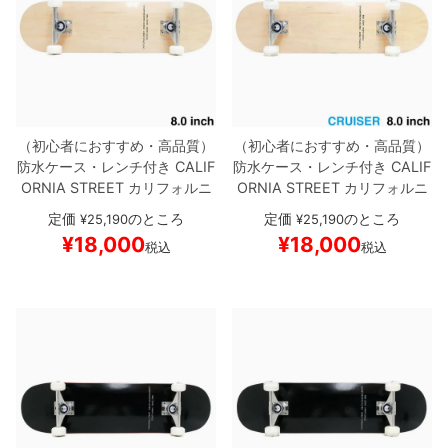
ボーンズ STF（エスティーエフ）
スケートパーク情報
特定商取引法に基づく表記
7.9inch
8.0inch
58mm
25cm
ボルト
ショーツ
パウエルペラルタ DF（ドラゴンフォーミュ
ラ）
8.0inch
8.1inch
59mm
25.5cm
パーツ・その他
長袖ボタンシャツ
ソフトウィール（クルーザー）
8.1inch
8.2inch
60mm
26cm
足回りセット（トラック・ウィールセット）
7分袖シャツ・ラグラン
（初心者におすすめ・高品質）
（初心者におすすめ・高品質）
防水ケース・レンチ付き
CALIF
防水ケース・レンチ付き
CALIF
ORNIA STREET
カリフォルニ
ORNIA STREET
カリフォルニ
8.2inch
8.3inch
62mm
26.5cm
ヘルメット・パッド
半袖シャツ
アストリート
コンプリートセッ
アストリート
コンプリートセッ
定価
のところ
定価
のところ
¥
25,190
¥
25,190
ト
スケートボード完成品
SIMP
ト
スケートボード完成品
SIMP
8.3inch
8.4inch
63mm
27cm
¥
18,000
¥
18,000
練習用アイテム（初心者におすすめ）
キャップ
税込
税込
LE CLEAR 8.0
スケートボード
LE CLEAR CRUISER 8.0（クル
スケボー
ーザー）
スケートボード スケ
8.4inch
8.5inch
64mm
27.5cm
ボー
スケートケース・バッグ
ソックス
8.5inch
8.6inch
65mm
28cm
メディア（雑誌・DVD・CD）
アンダーウエア
8.6inch
8.7inch
70mm
28.5cm
サイズの測り方
8.7inch
8.8inch
72mm
29cm