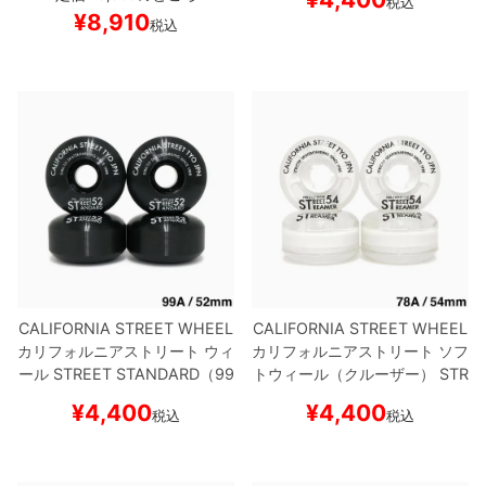
税込
ENERATOR）
スケートボード
ケボー
¥
8,910
税込
スケボー
CALIFORNIA STREET WHEEL
CALIFORNIA STREET WHEEL
カリフォルニアストリート
ウィ
カリフォルニアストリート
ソフ
ール
STREET STANDARD（99
トウィール（クルーザー）
STR
A）
黒 52mm
スケートボード
EET STREAMER CLEAR（78
¥
4,400
¥
4,400
税込
税込
スケボー
A）
白クリア 54mm
スケート
ボード スケボー