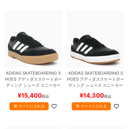
8.8inch
8.9inch
75mm
29.5cm
8.9inch
9.0inch以上
110mm
30cm
9.0inch以上
シェイプデッキ
高性能デッキ
ADIDAS SKATEBOARDING S
ADIDAS SKATEBOARDING S
HOES
アディダススケートボー
HOES
アディダススケートボー
ディング
シューズ スニーカー
ディング
シューズ スニーカー
TYSHAWN II
BLACK/WHITE/
TYSHAWN II
BLACK/WHITE
J
¥
15,400
¥
14,300
税込
税込
GUM
HQ4734
スケートボード
I0846
スケートボード スケボ
スケボー
ー
カートに入れる
カートに入れる