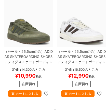
（セール・26.5cmのみ）
ADID
（セール・25.5cmのみ）
ADID
AS SKATEBOARDING SHOES
AS SKATEBOARDING SHOES
アディダススケートボーディン
アディダススケートボーディン
グ
シューズ スニーカー
TYSH
グ
シューズ スニーカー
TYSH
定価
のところ
定価
のところ
¥
14,300
¥
16,500
AWN II
OLIVE/GUM
JQ1132
AWN II x ZACH SARACENO
¥
10,990
¥
12,990
税込
税込
スケートボード スケボー
WHITE/BROWN
JQ1620
スケ
ートボード スケボー
在庫切れ
在庫切れ
カートに入れる
カートに入れる