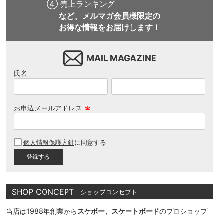
④ 売上ランキング
など、メルマガ会員様限定の
お得な情報をお届けします！
MAIL MAGAZINE
氏名
お申込メールアドレス
(
必
個人情報保護方針
に同意する
須
)
SHOP CONCEPT
ショップコンセプト
当店は1988年創業から
スケボー、スケートボード
のプロショップ