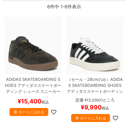
ボーンズ STF（エスティーエフ）
6
件中
1
-
6
件表示
スケートパーク情報
特定商取引法に基づく表記
7.9inch
8.0inch
58mm
25cm
ボルト
ショーツ
パウエルペラルタ DF（ドラゴンフォーミュ
ラ）
8.0inch
8.1inch
59mm
25.5cm
パーツ・その他
長袖ボタンシャツ
ソフトウィール（クルーザー）
8.1inch
8.2inch
60mm
26cm
足回りセット（トラック・ウィールセット）
7分袖シャツ・ラグラン
8.2inch
8.3inch
62mm
26.5cm
ヘルメット・パッド
半袖シャツ
8.3inch
8.4inch
63mm
27cm
練習用アイテム（初心者におすすめ）
キャップ
ADIDAS SKATEBOARDING S
（セール・28cmのみ）
ADIDA
8.4inch
8.5inch
64mm
27.5cm
HOES
アディダススケートボー
S SKATEBOARDING SHOES
スケートケース・バッグ
ソックス
ディング
シューズ スニーカー
アディダススケートボーディン
TYSHAWN
CARBON/AUROR
グ
シューズ スニーカー
TYSH
8.5inch
8.6inch
65mm
28cm
定価
のところ
¥
15,400
¥
13,200
メディア（雑誌・DVD・CD）
アンダーウエア
税込
A COFFEE
HQ4740
スケート
AWN LOW
BLACK/WHITE/W
¥
9,990
税込
ボード スケボー
HITE
JQ1137
スケートボード
8.6inch
8.7inch
70mm
28.5cm
カートに入れる
スケボー
サイズの測り方
カートに入れる
8.7inch
8.8inch
72mm
29cm