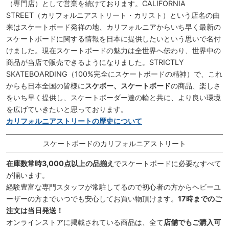
（専門店）として営業を続けております。CALIFORNIA
STREET（カリフォルニアストリート・カリスト）という店名の由
来はスケートボード発祥の地、カリフォルニアからいち早く最新の
スケートボードに関する情報を日本に提供したいという思いで名付
けました。現在スケートボードの魅力は全世界へ伝わり、世界中の
商品が当店で販売できるようになりました。STRICTLY
SKATEBOARDING（100%完全にスケートボードの精神）で、これ
からも日本全国の皆様に
スケボー、スケートボード
の商品、楽しさ
をいち早く提供し、スケートボーダー達の輪と共に、より良い環境
を広げていきたいと思っております。
カリフォルニアストリートの歴史について
スケートボードのカリフォルニアストリート
在庫数常時3,000点以上の品揃え
でスケートボードに必要なすべて
が揃います。
経験豊富な専門スタッフが常駐してるので初心者の方からヘビーユ
ーザーの方までいつでも安心してお買い物頂けます。
17時までのご
注文は当日発送！
オンラインストアに掲載されている商品は、全て
店舗でもご購入可