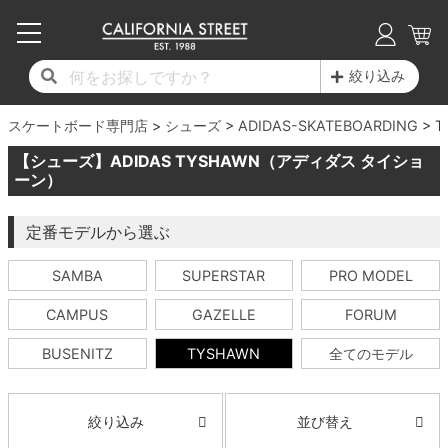
子供用デッキ
7.0inch以下
50mm
20cm
17時までのご注文は当日発送！
17時までのご注文は当日発送！
17時までのご注文は当日発送！
17時までのご注文は当日発送！
17時までのご注文は当日発送！
17時までのご注文は当日発送！
17時までのご注文は当日発送！
17時までのご注文は当日発送！
17時までのご注文は当日発送！
絞り込み
11,000円以上で送料無料！
11,000円以上で送料無料！
11,000円以上で送料無料！
11,000円以上で送料無料！
11,000円以上で送料無料！
11,000円以上で送料無料！
11,000円以上で送料無料！
11,000円以上で送料無料！
11,000円以上で送料無料！
スケートボード専門店
7.0inch以下
7.2inch
51mm
21cm
毎月1日はポイント5倍！10日と20日は3倍！
毎月1日はポイント5倍！10日と20日は3倍！
毎月1日はポイント5倍！10日と20日は3倍！
毎月1日はポイント5倍！10日と20日は3倍！
毎月1日はポイント5倍！10日と20日は3倍！
毎月1日はポイント5倍！10日と20日は3倍！
毎月1日はポイント5倍！10日と20日は3倍！
毎月1日はポイント5倍！10日と20日は3倍！
毎月1日はポイント5倍！10日と20日は3倍！
シューズ
ADIDAS-SKATEBOARDING
T
【シューズ】ADIDAS TYSHAWN（アディダス タイショ
デッキ新着一覧
トラック新着一覧
ウィール新着一覧
シューズ新着一覧
最新ブログ一覧
初心者の方へ
店舗情報
コンプリートセット（完成品）
Tシャツ
7.2inch
7.3inch
52mm
22cm
ーン）
デッキブランド一覧（全てのデッキ）
トラックブランド一覧（全てのトラック）
ウィールブランド一覧（全てのウィール）
シューズブランド一覧
カテゴリー
商品情報
ショップライダー紹介
7.3inch
7.5inch
53mm
22.5cm
デッキ
ロングスリーブTシャツ
定番モデルから選ぶ
SAMBA
SUPERSTAR
PRO MODEL
サイズからデッキを選ぶ
適合デッキサイズから選ぶ
ウィールをサイズから選ぶ
シューズをサイズから選ぶ
徹底解析
スタッフ紹介
7.5inch
7.6inch
54mm
23cm
トラック
ジャケット
CAMPUS
GAZELLE
FORUM
スピットファイヤー F4（フォーミュラフォ
サンダル
スタッフおすすめアイテム
カリフォルニアストリートの歴史
7.6inch
7.7inch
55mm
23.5cm
ウィール
パーカー
ー）
BUSENITZ
TYSHAWN
全てのモデル
インソール
ブランド紹介
求人情報
7.7inch
7.8inch
56mm
24cm
ベアリング
トレーナー・セーター
ボーンズ XF（エックスフォーミュラ）
並び替え
絞り込み
シューレース・その他
INFO
プライバシーポリシー
7.8inch
7.9inch
57mm
24.5cm
デッキテープ
パンツ