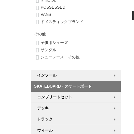
NIKE SB
POSSESSED
8.8inch
8.9inch
75mm
29.5cm
VANS
ドメスティックブランド
8.9inch
9.0inch以上
110mm
30cm
その他
子供用シューズ
9.0inch以上
サンダル
シューレース・その他
シェイプデッキ
高性能デッキ
インソール
SKATEBOARD・スケートボード
コンプリートセット
デッキ
トラック
ウィール