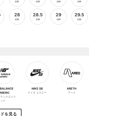
cm
cm
cm
cm
5
28
28.5
29
29.5
cm
cm
cm
cm
 BALANCE
NIKE SB
ARETH
UMERIC
ナイキ エスビー
アース
バランスヌメリ
ック
ンドを見る