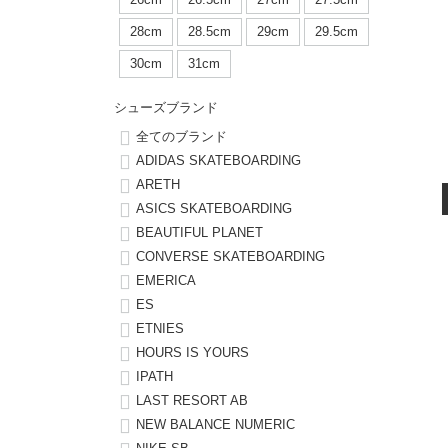
ボーンズ STF（エスティーエフ）
シューレース・その他
INFO
プライバシーポリシー
デッキテープ
パンツ
28cm
28.5cm
29cm
29.5cm
7.9inch
8.0inch
58mm
25cm
パウエルペラルタ DF（ドラゴンフォーミュラ）
スケートパーク情報
特定商取引法に基づく表記
ボルト
ショーツ
30cm
31cm
8.0inch
8.1inch
59mm
25.5cm
ソフトウィール（クルーザー）
パーツ・その他
長袖ボタンシャツ
シューズブランド
8.1inch
8.2inch
60mm
26cm
全てのブランド
足回りセット（トラック・ウィールセット）
7分袖シャツ・ラグラン
ADIDAS SKATEBOARDING
ARETH
8.2inch
8.3inch
62mm
26.5cm
ASICS SKATEBOARDING
ヘルメット・パッド
半袖シャツ
BEAUTIFUL PLANET
8.3inch
8.4inch
63mm
27cm
CONVERSE SKATEBOARDING
練習用アイテム（初心者におすすめ）
キャップ
EMERICA
8.4inch
8.5inch
64mm
27.5cm
ES
スケートケース・バッグ
ソックス
ETNIES
8.5inch
8.6inch
65mm
28cm
HOURS IS YOURS
メディア（雑誌・DVD・CD）
アンダーウエア
IPATH
8.6inch
8.7inch
70mm
28.5cm
LAST RESORT AB
サイズの測り方
NEW BALANCE NUMERIC
8.7inch
8.8inch
72mm
29cm