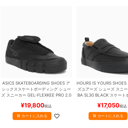
ASICS SKATEBOARDING SHOES
ア
HOURS IS YOURS SHOES
シックススケートボーディング
シュー
ズユアーズ
シューズ スニ
ズ スニーカー
GEL-FLEXKEE PRO 2.0
BA SL30
BLACK
スケートボ
BLACK/GRAPHITE
スケートボード ス
ボー
¥
19,800
¥
17,050
税込
税込
ケボー
カートに入れる
カートに入れる