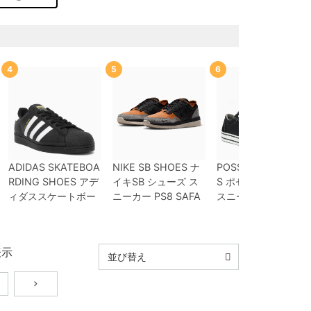
4
5
6
ADIDAS SKATEBOA
NIKE SB SHOES
ナ
POSSESSED SHOE
RDING SHOES
アデ
イキSB
シューズ ス
S
ポゼスト
シューズ
ィダススケートボー
ニーカー
PS8
SAFA
スニーカー
SLAPPY
ディング
シューズ ス
RI
IR0460-001
スケ
PS-SP01
BLACK
ス
ニーカー スーパース
ートボード スケボー
ケートボード スケボ
ター
SUPERSTAR A
【キャンセル/返品/
ー
表示
DV
BLACK/WHITE/
交換不可商品】
並び替え
WHITE
GW6931
ス
ケートボード スケボ
ー