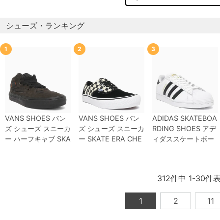
シューズ・ランキング
1
2
3
VANS SHOES
バン
VANS SHOES
バン
ADIDAS SKATEBOA
ズ
シューズ スニーカ
ズ
シューズ スニーカ
RDING SHOES
アデ
ー ハーフキャブ
SKA
ー
SKATE ERA CHE
ィダススケートボー
TE HALF CAB WAF
CKERBOARD
BLAC
ディング
シューズ ス
FLECUP RIZZO
BRO
K/WHITE（US企
ニーカー スーパース
WN/BLACK（US企
画）
スケートボード
ター
SUPERSTAR A
312
件中
1
-
30
件
画）
スケートボード
スケボー
DV
WHITE/BLACK/
スケボー
WHITE
GW6930
ス
1
2
11
ケートボード スケボ
ー