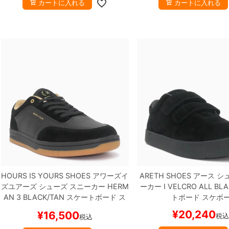
カートに入れる
カートに入れる
HOURS IS YOURS SHOES
アワーズイ
ARETH SHOES
アース
シュ
ズユアーズ
シューズ スニーカー
HERM
ーカー
I VELCRO
ALL BLA
AN 3
BLACK/TAN
スケートボード ス
トボード スケボ
ケボー
¥
20,240
¥
16,500
税
税込