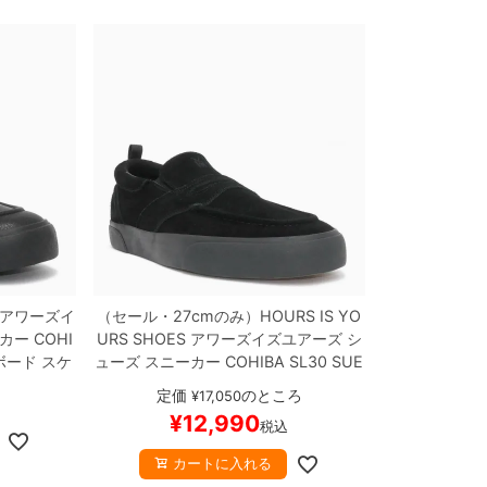
アワーズイ
（セール・27cmのみ）
HOURS IS YO
ーカー
COHI
URS SHOES
アワーズイズユアーズ
シ
ード スケ
ューズ スニーカー
COHIBA SL30 SUE
DE
BLACK
スケートボード スケボー
定価
のところ
¥
17,050
¥
12,990
税込
カートに入れる