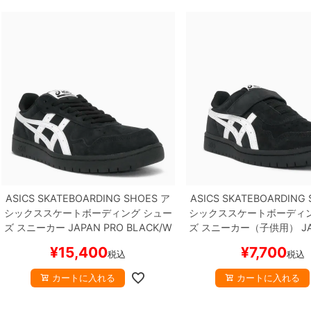
ASICS SKATEBOARDING SHOES
ア
ASICS SKATEBOARDING
シックススケートボーディング
シュー
シックススケートボーディ
ズ スニーカー
JAPAN PRO
BLACK/W
ズ スニーカー（子供用）
J
HITE
スケートボード スケボー
PS
BLACK/WHITE
スケート
¥
15,400
¥
7,700
税込
税込
ケボー
カートに入れる
カートに入れる