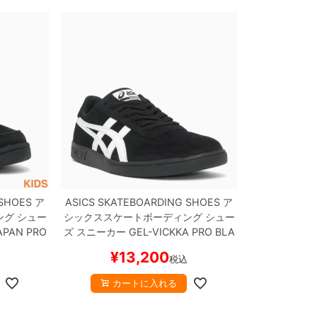
 SHOES
ア
ASICS SKATEBOARDING SHOES
ア
ング
シュー
シックススケートボーディング
シュー
APAN PRO
ズ スニーカー
GEL-VICKKA PRO
BLA
ボード ス
CK/BRIGHT WHITE
スケートボード ス
¥
13,200
税込
ケボー
カートに入れる