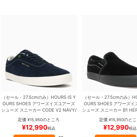
（セール・27.5cmのみ）
HOURS IS Y
（セール・27.5cmのみ）
H
OURS SHOES
アワーズイズユアーズ
OURS SHOES
アワーズイ
シューズ スニーカー
CODE V2
NAVY/
シューズ スニーカー
B1 HE
CREAM
スケートボード スケボー
CK PERF
スケートボード
定価
のところ
定価
のとこ
¥
15,950
¥
15,950
¥
12,990
¥
12,990
税込
税込