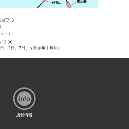
町7-3
5
ャット）
19:00
月1日、2日、3日、を除き年中無休）
店舗情報