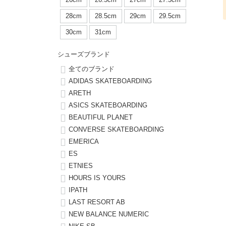
ボーンズ STF（エスティーエフ）
シューレース・その他
INFO
プライバシーポリシー
デッキテープ
パンツ
28cm
28.5cm
29cm
29.5cm
7.9inch
8.0inch
58mm
25cm
パウエルペラルタ DF（ドラゴンフォーミュラ）
スケートパーク情報
特定商取引法に基づく表記
ボルト
ショーツ
30cm
31cm
8.0inch
8.1inch
59mm
25.5cm
ソフトウィール（クルーザー）
パーツ・その他
長袖ボタンシャツ
シューズブランド
8.1inch
8.2inch
60mm
26cm
全てのブランド
足回りセット（トラック・ウィールセット）
7分袖シャツ・ラグラン
ADIDAS SKATEBOARDING
ARETH
8.2inch
8.3inch
62mm
26.5cm
ASICS SKATEBOARDING
ヘルメット・パッド
半袖シャツ
BEAUTIFUL PLANET
8.3inch
8.4inch
63mm
27cm
CONVERSE SKATEBOARDING
練習用アイテム（初心者におすすめ）
キャップ
EMERICA
8.4inch
8.5inch
64mm
27.5cm
ES
スケートケース・バッグ
ソックス
ETNIES
8.5inch
8.6inch
65mm
28cm
HOURS IS YOURS
メディア（雑誌・DVD・CD）
アンダーウエア
IPATH
8.6inch
8.7inch
70mm
28.5cm
LAST RESORT AB
サイズの測り方
NEW BALANCE NUMERIC
8.7inch
8.8inch
72mm
29cm