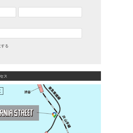
意する
セス
く