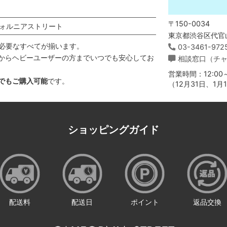
〒150-0034
ォルニアストリート
東京都渋谷区代官山
必要なすべてが揃います。
03-3461-972
からヘビーユーザーの方までいつでも安心してお
相談窓口（チ
営業時間：12:00～
でもご購入可能
です。
（12月31日、1
ショッピングガイド
配送料
配送日
ポイント
返品交換