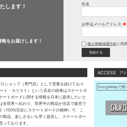
氏名
たします！
お申込メールアドレス
(
必
情報をお届けします！
個人情報保護方針
に同
須
)
ACCESS
アク
プロショップ（専門店）として営業を続けており
GoogleMapで開
アストリート・カリスト）という店名の由来はスケートボ
ケートボードに関する情報を日本に提供したいと
は全世界へ伝わり、世界中の商品が当店で販売で
DING（100%完全にスケートボードの精神）で、こ
の商品、楽しさをいち早く提供し、スケートボー
思っております。