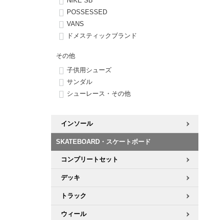
NIKE SB
POSSESSED
8.8inch
8.9inch
75mm
29.5cm
VANS
ドメスティックブランド
8.9inch
9.0inch以上
110mm
30cm
その他
子供用シューズ
9.0inch以上
サンダル
シューレース・その他
シェイプデッキ
高性能デッキ
インソール
SKATEBOARD・スケートボード
コンプリートセット
デッキ
トラック
ウィール