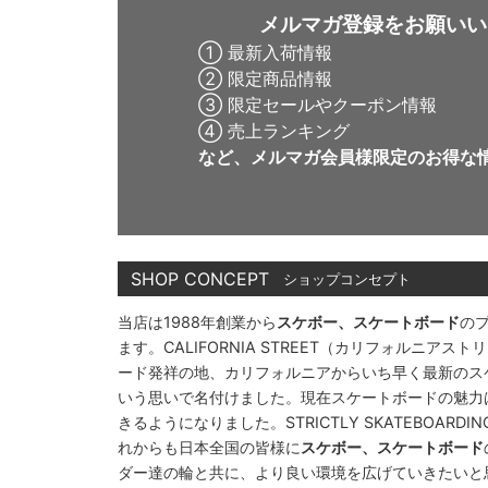
メルマガ登録をお願いい
① 最新入荷情報
② 限定商品情報
③ 限定セールやクーポン情報
④ 売上ランキング
など、メルマガ会員様限定の
お得な
SHOP CONCEPT
ショップコンセプト
当店は1988年創業から
スケボー、スケートボード
の
ます。CALIFORNIA STREET（カリフォルニ
ード発祥の地、カリフォルニアからいち早く最新のス
いう思いで名付けました。現在スケートボードの魅力
きるようになりました。STRICTLY SKATEBOAR
れからも日本全国の皆様に
スケボー、スケートボード
ダー達の輪と共に、より良い環境を広げていきたいと