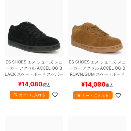
ボーンズ STF（エスティーエフ）
スケートパーク情報
特定商取引法に基づく表記
7.9inch
8.0inch
58mm
25cm
ボルト
ショーツ
パウエルペラルタ DF（ドラゴンフォーミュ
ラ）
8.0inch
8.1inch
59mm
25.5cm
パーツ・その他
長袖ボタンシャツ
ソフトウィール（クルーザー）
8.1inch
8.2inch
60mm
26cm
足回りセット（トラック・ウィールセット）
7分袖シャツ・ラグラン
8.2inch
8.3inch
62mm
26.5cm
ヘルメット・パッド
半袖シャツ
ES SHOES
エス
シューズ スニ
ES SHOES
エス
シューズ スニ
ーカー アクセル
ACCEL OG
B
ーカー アクセル
ACCEL OG
B
8.3inch
8.4inch
63mm
27cm
練習用アイテム（初心者におすすめ）
キャップ
LACK
スケートボード スケボー
ROWN/GUM
スケートボード
スケボー
¥
14,080
¥
14,080
8.4inch
8.5inch
64mm
27.5cm
税込
税込
スケートケース・バッグ
ソックス
カートに入れる
カートに入れる
8.5inch
8.6inch
65mm
28cm
メディア（雑誌・DVD・CD）
アンダーウエア
8.6inch
8.7inch
70mm
28.5cm
サイズの測り方
8.7inch
8.8inch
72mm
29cm