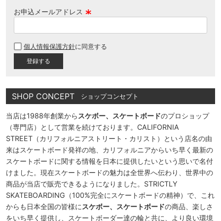
お申込メールアドレス
(
必
個人情報保護方針
に同意する
須
)
SHOP CONCEPT
ショップコンセプト
当店は1988年創業から
スケボー、スケートボード
のプロショップ
（専門店）として営業を続けております。CALIFORNIA
STREET（カリフォルニアストリート・カリスト）という店名の由
来はスケートボード発祥の地、カリフォルニアからいち早く最新の
スケートボードに関する情報を日本に提供したいという思いで名付
けました。現在スケートボードの魅力は全世界へ伝わり、世界中の
商品が当店で販売できるようになりました。STRICTLY
SKATEBOARDING（100%完全にスケートボードの精神）で、これ
からも日本全国の皆様に
スケボー、スケートボード
の商品、楽しさ
をいち早く提供し、スケートボーダー達の輪と共に、より良い環境