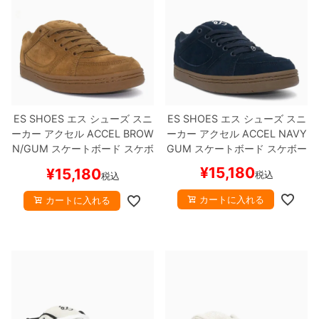
8.8inch
8.9inch
75mm
29.5cm
8.9inch
9.0inch以上
110mm
30cm
9.0inch以上
ES SHOES
エス
シューズ スニ
ES SHOES
エス
シューズ スニ
ーカー アクセル
ACCEL
BROW
ーカー アクセル
ACCEL
NAVY
シェイプデッキ
N/GUM
スケートボード スケボ
GUM
スケートボード スケボー
ー
¥
15,180
¥
15,180
税込
税込
高性能デッキ
カートに入れる
カートに入れる