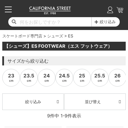
子供用デッキ
7.0inch以下
50mm
20cm
17時までのご注文は当日発送！
17時までのご注文は当日発送！
17時までのご注文は当日発送！
17時までのご注文は当日発送！
17時までのご注文は当日発送！
17時までのご注文は当日発送！
17時までのご注文は当日発送！
17時までのご注文は当日発送！
17時までのご注文は当日発送！
絞り込み
11,000円以上で送料無料！
11,000円以上で送料無料！
11,000円以上で送料無料！
11,000円以上で送料無料！
11,000円以上で送料無料！
11,000円以上で送料無料！
11,000円以上で送料無料！
11,000円以上で送料無料！
11,000円以上で送料無料！
スケートボード専門店
7.0inch以下
7.2inch
51mm
21cm
毎月1日はポイント5倍！10日と20日は3倍！
毎月1日はポイント5倍！10日と20日は3倍！
毎月1日はポイント5倍！10日と20日は3倍！
毎月1日はポイント5倍！10日と20日は3倍！
毎月1日はポイント5倍！10日と20日は3倍！
毎月1日はポイント5倍！10日と20日は3倍！
毎月1日はポイント5倍！10日と20日は3倍！
毎月1日はポイント5倍！10日と20日は3倍！
毎月1日はポイント5倍！10日と20日は3倍！
シューズ
ES
【シューズ】ES FOOTWEAR（エス フットウェア）
デッキ新着一覧
トラック新着一覧
ウィール新着一覧
シューズ新着一覧
最新ブログ一覧
初心者の方へ
店舗情報
コンプリートセット（完成品）
Tシャツ
7.2inch
7.3inch
52mm
22cm
サイズから絞り込む
デッキブランド一覧（全てのデッキ）
トラックブランド一覧（全てのトラック）
ウィールブランド一覧（全てのウィール）
シューズブランド一覧
カテゴリー
商品情報
ショップライダー紹介
7.3inch
7.5inch
53mm
22.5cm
デッキ
ロングスリーブTシャツ
23
23.5
24
24.5
25
25.5
26
サイズからデッキを選ぶ
適合デッキサイズから選ぶ
ウィールをサイズから選ぶ
シューズをサイズから選ぶ
徹底解析
スタッフ紹介
7.5inch
7.6inch
54mm
23cm
トラック
ジャケット
cm
cm
cm
cm
cm
cm
cm
スピットファイヤー F4（フォーミュラフォ
サンダル
スタッフおすすめアイテム
カリフォルニアストリートの歴史
7.6inch
7.7inch
55mm
23.5cm
ウィール
パーカー
ー）
並び替え
絞り込み
インソール
ブランド紹介
求人情報
7.7inch
7.8inch
56mm
24cm
ベアリング
トレーナー・セーター
ボーンズ XF（エックスフォーミュラ）
9
件中
1
-
9
件表示
シューレース・その他
INFO
プライバシーポリシー
7.8inch
7.9inch
57mm
24.5cm
デッキテープ
パンツ