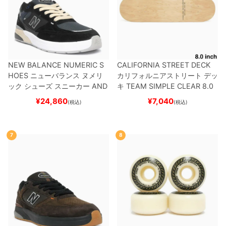
NEW BALANCE NUMERIC S
CALIFORNIA STREET DECK
HOES
ニューバランス ヌメリ
カリフォルニアストリート
デッ
ック
シューズ スニーカー
AND
キ
TEAM
SIMPLE CLEAR 8.0
REW REYNOLDS 933
UN933
ブランク（DSM）
スケートボ
¥
24,860
¥
7,040
(税込)
(税込)
BNT
BLACK/NAVY
スケートボ
ード スケボー
ード スケボー
7
8