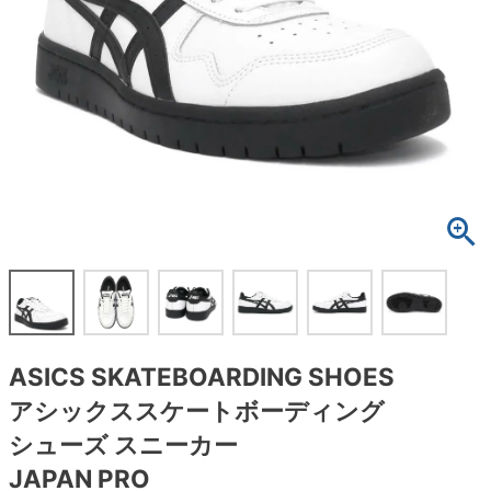
ボーンズ STF（エスティーエフ）
スケートパーク情報
特定商取引法に基づく表記
7.9inch
8.0inch
58mm
25cm
ボルト
ショーツ
パウエルペラルタ DF（ドラゴンフォーミュ
ラ）
8.0inch
8.1inch
59mm
25.5cm
パーツ・その他
長袖ボタンシャツ
ソフトウィール（クルーザー）
8.1inch
8.2inch
60mm
26cm
足回りセット（トラック・ウィールセット）
7分袖シャツ・ラグラン
8.2inch
8.3inch
62mm
26.5cm
ヘルメット・パッド
半袖シャツ
8.3inch
8.4inch
63mm
27cm
練習用アイテム（初心者におすすめ）
キャップ
8.4inch
8.5inch
64mm
27.5cm
スケートケース・バッグ
ソックス
ASICS SKATEBOARDING SHOES
8.5inch
8.6inch
65mm
28cm
メディア（雑誌・DVD・CD）
アンダーウエア
アシックススケートボーディング
8.6inch
8.7inch
70mm
28.5cm
シューズ スニーカー
サイズの測り方
JAPAN PRO
8.7inch
8.8inch
72mm
29cm