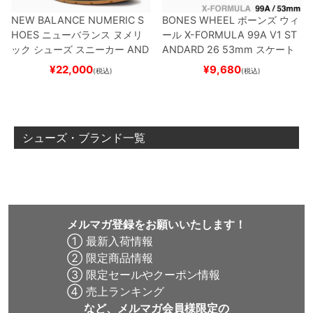
NEW BALANCE NUMERIC S
BONES WHEEL
ボーンズ
ウィ
HOES
ニューバランス ヌメリ
ール
X-FORMULA 99A V1 ST
ック
シューズ スニーカー
AND
ANDARD 26
53mm
スケート
REW REYNOLDS 933
NM933
ボード スケボー
¥
22,000
¥
9,680
(税込)
(税込)
BAR
BROWN/BLACK
スケート
ボード スケボー
シューズ・ブランド一覧
メルマガ登録をお願いいたします！
① 最新入荷情報
② 限定商品情報
③ 限定セールやクーポン情報
④ 売上ランキング
など、メルマガ会員様限定の