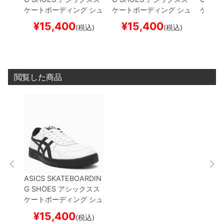
ケートボーディング
シュ
ケートボーディング
シュ
ケート
ーズ スニーカー
JAPAN
ーズ スニーカー
JAPAN
ーズ 
¥
15,400
¥
15,400
¥
1
(税込)
(税込)
PRO
BLACK/WHITE
ス
PRO
BLACK/SILVER
ス
CKKA 
ケートボード スケボー
ケートボード スケボー
HT WH
ド ス
閲覧した商品
ASICS SKATEBOARDIN
G SHOES
アシックスス
ケートボーディング
シュ
ーズ スニーカー
JAPAN
¥
15,400
(税込)
PRO
WHITE/BLACK
ス