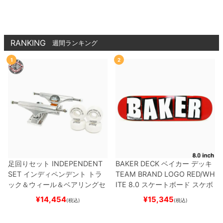
ケートボード スケボー
RANKING
週間ランキング
1
2
足回りセット
INDEPENDENT
BAKER DECK
ベイカー
デッキ
SET
インディペンデント
トラ
TEAM
BRAND LOGO RED/WH
ック＆ウィール＆ベアリングセ
ITE 8.0
スケートボード スケボ
ット
（トリック用）
スケートボ
ー
¥
14,454
¥
15,345
(税込)
(税込)
ード スケボー