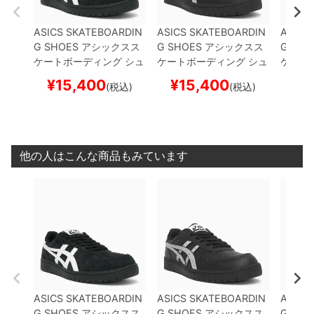
ASICS SKATEBOARDIN
ASICS SKATEBOARDIN
ASICS
G SHOES
アシックスス
G SHOES
アシックスス
G SHO
ケートボーディング
シュ
ケートボーディング
シュ
ケート
ーズ スニーカー
JAPAN
ーズ スニーカー
JAPAN
ーズ 
¥
15,400
¥
15,400
¥
1
(税込)
(税込)
PRO
BLACK/WHITE
ス
PRO
BLACK/SILVER
ス
CKKA 
ケートボード スケボー
ケートボード スケボー
HT WH
ド ス
他の人はこんな商品もみています
ASICS SKATEBOARDIN
ASICS SKATEBOARDIN
ASICS
G SHOES
アシックスス
G SHOES
アシックスス
G SHO