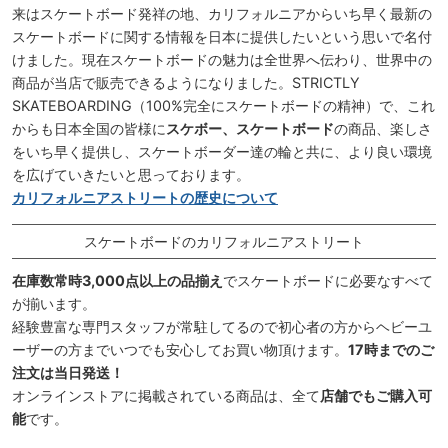
来はスケートボード発祥の地、カリフォルニアからいち早く最新の
スケートボードに関する情報を日本に提供したいという思いで名付
けました。現在スケートボードの魅力は全世界へ伝わり、世界中の
商品が当店で販売できるようになりました。STRICTLY
SKATEBOARDING（100%完全にスケートボードの精神）で、これ
からも日本全国の皆様に
スケボー、スケートボード
の商品、楽しさ
をいち早く提供し、スケートボーダー達の輪と共に、より良い環境
を広げていきたいと思っております。
カリフォルニアストリートの歴史について
スケートボードのカリフォルニアストリート
在庫数常時3,000点以上の品揃え
でスケートボードに必要なすべて
が揃います。
経験豊富な専門スタッフが常駐してるので初心者の方からヘビーユ
ーザーの方までいつでも安心してお買い物頂けます。
17時までのご
注文は当日発送！
オンラインストアに掲載されている商品は、全て
店舗でもご購入可
能
です。