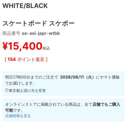
WHITE/BLACK
8.8inch
8.9inch
75mm
29.5cm
スケートボード スケボー
8.9inch
9.0inch以上
110mm
30cm
商品番号
se-asi-japr-wtbk
9.0inch以上
¥
15,400
税込
シェイプデッキ
[
154
ポイント進呈 ]
高性能デッキ
明日
17時00分
までのご注文で
2026/08/11（火）
に
ヤマト運輸
でお届けします。
東京都
お届け先を変更
オンラインストアに掲載されている商品は、全て
店舗でもご購入
可能
です。
店舗情報を見る