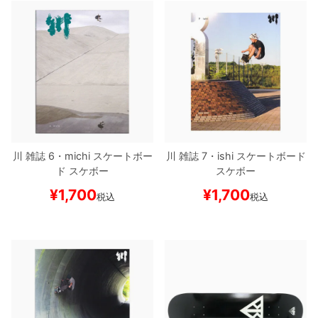
川
雑誌
6・michi
スケートボー
川
雑誌
7・ishi
スケートボード
ド スケボー
スケボー
¥
1,700
¥
1,700
税込
税込