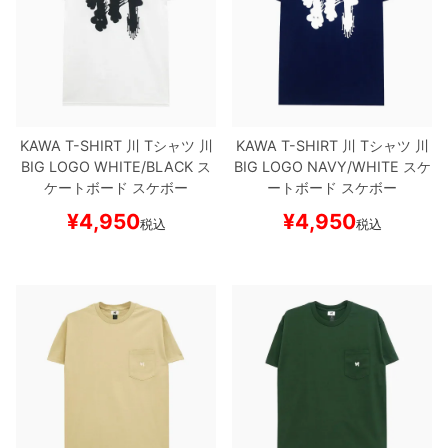
ボーンズ STF（エスティーエフ）
スケートパーク情報
特定商取引法に基づく表記
7.9inch
8.0inch
58mm
25cm
ボルト
ショーツ
パウエルペラルタ DF（ドラゴンフォーミュ
ラ）
8.0inch
8.1inch
59mm
25.5cm
パーツ・その他
長袖ボタンシャツ
ソフトウィール（クルーザー）
8.1inch
8.2inch
60mm
26cm
足回りセット（トラック・ウィールセット）
7分袖シャツ・ラグラン
KAWA T-SHIRT
川
Tシャツ
川
KAWA T-SHIRT
川
Tシャツ
川
BIG LOGO
WHITE/BLACK
ス
BIG LOGO
NAVY/WHITE
スケ
ケートボード スケボー
ートボード スケボー
8.2inch
8.3inch
62mm
26.5cm
ヘルメット・パッド
半袖シャツ
¥
4,950
¥
4,950
税込
税込
8.3inch
8.4inch
63mm
27cm
練習用アイテム（初心者におすすめ）
キャップ
8.4inch
8.5inch
64mm
27.5cm
スケートケース・バッグ
ソックス
8.5inch
8.6inch
65mm
28cm
メディア（雑誌・DVD・CD）
アンダーウエア
8.6inch
8.7inch
70mm
28.5cm
サイズの測り方
8.7inch
8.8inch
72mm
29cm