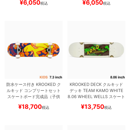
¥
6,050
¥
6,050
税込
税込
防水ケース付き
KROOKED
ク
KROOKED DECK
クルキッド
ルキッド
コンプリートセット
デッキ
TEAM
KAMO WHITE
スケートボード完成品（子供
8.06 WHEEL WELLS
スケート
用）
SHMOO VIBES 7.3
スケ
ボード スケボー
¥
18,700
¥
13,750
税込
税込
ートボード スケボー