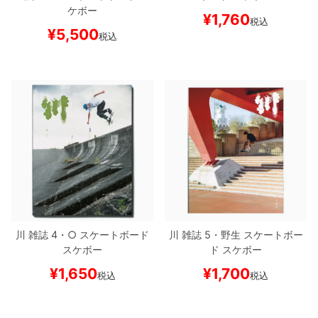
ケボー
¥
1,760
税込
¥
5,500
税込
川
雑誌
4・○
スケートボード
川
雑誌
5・野生
スケートボー
スケボー
ド スケボー
¥
1,650
¥
1,700
税込
税込