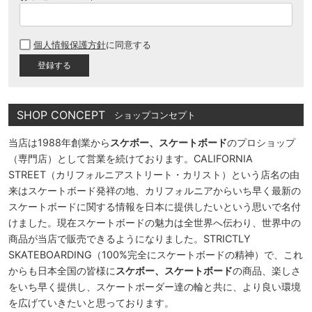
(
必
個人情報保護方針
に同意する
須
)
SHOP CONCEPT
ショップコンセプト
当店は1988年創業から
スケボー、スケートボード
のプロショップ
（専門店）として営業を続けております。CALIFORNIA
STREET（カリフォルニアストリート・カリスト）という店名の由
来はスケートボード発祥の地、カリフォルニアからいち早く最新の
スケートボードに関する情報を日本に提供したいという思いで名付
けました。現在スケートボードの魅力は全世界へ伝わり、世界中の
商品が当店で販売できるようになりました。STRICTLY
SKATEBOARDING（100%完全にスケートボードの精神）で、これ
からも日本全国の皆様に
スケボー、スケートボード
の商品、楽しさ
をいち早く提供し、スケートボーダー達の輪と共に、より良い環境
を広げていきたいと思っております。