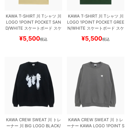
8.8inch
8.9inch
75mm
29.5cm
KAWA T-SHIRT
川
Tシャツ
川
KAWA T-SHIRT
川
Tシャツ
川
LOGO 1POINT POCKET
SAN
LOGO 1POINT POCKET
GREE
8.9inch
9.0inch以上
110mm
30cm
D/WHITE
スケートボード スケ
N/WHITE
スケートボード スケ
ボー
ボー
¥
5,500
¥
5,500
税込
税込
9.0inch以上
シェイプデッキ
高性能デッキ
KAWA CREW SWEAT
川
トレ
KAWA CREW SWEAT
川
トレ
ーナー
川 BIG LOGO
BLACK/
ーナー
KAWA LOGO 1POINT
S