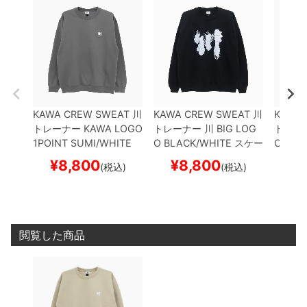
KAWA CREW SWEAT
川
KAWA CREW SWEAT
川
KAWA 
トレーナー
KAWA LOGO
トレーナー
川 BIG LOG
トレー
1POINT
SUMI/WHITE
O
BLACK/WHITE
スケー
O
BLA
刺繍ロゴ
スケートボード
トボード スケボー
トボー
¥
8,800
¥
8,800
¥
(税込)
(税込)
スケボー
閲覧した商品