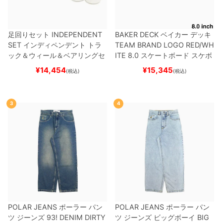
足回りセット
INDEPENDENT
BAKER DECK
ベイカー
デッキ
SET
インディペンデント
トラ
TEAM
BRAND LOGO RED/WH
ック＆ウィール＆ベアリングセ
ITE 8.0
スケートボード スケボ
ット
（トリック用）
スケートボ
ー
¥
14,454
¥
15,345
(税込)
(税込)
ード スケボー
3
4
POLAR JEANS
ポーラー
パン
POLAR JEANS
ポーラー
パン
ツ ジーンズ
93! DENIM
DIRTY
ツ ジーンズ ビッグボーイ
BIG