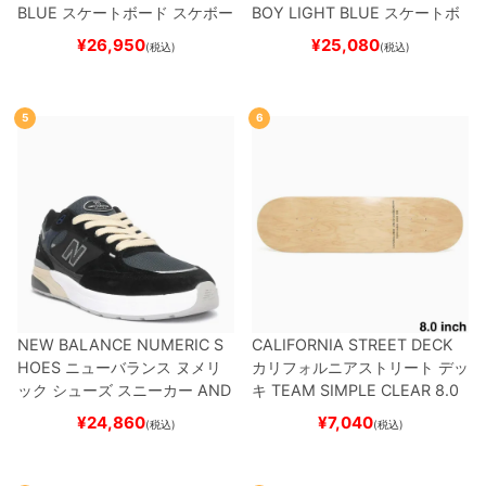
BLUE
スケートボード スケボー
BOY
LIGHT BLUE
スケートボ
ード スケボー
¥
26,950
¥
25,080
(税込)
(税込)
5
6
NEW BALANCE NUMERIC S
CALIFORNIA STREET DECK
HOES
ニューバランス ヌメリ
カリフォルニアストリート
デッ
ック
シューズ スニーカー
AND
キ
TEAM
SIMPLE CLEAR 8.0
REW REYNOLDS 933
UN933
ブランク（DSM）
スケートボ
¥
24,860
¥
7,040
(税込)
(税込)
BNT
BLACK/NAVY
スケートボ
ード スケボー
ード スケボー