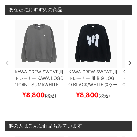
あなたにおすすめの商品
KAWA CREW SWEAT
川
KAWA CREW SWEAT
川
KAWA 
トレーナー
KAWA LOGO
トレーナー
川 BIG LOG
トレー
1POINT
SUMI/WHITE
O
BLACK/WHITE
スケー
O
BLA
刺繍ロゴ
スケートボード
トボード スケボー
トボー
¥
8,800
¥
8,800
¥
(税込)
(税込)
スケボー
他の人はこんな商品もみています