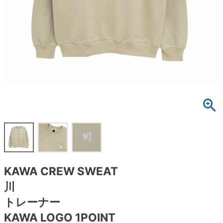
ボーンズ STF（エスティーエフ）
スケートパーク情報
特定商取引法に基づく表記
7.9inch
8.0inch
58mm
25cm
ボルト
ショーツ
パウエルペラルタ DF（ドラゴンフォーミュ
ラ）
8.0inch
8.1inch
59mm
25.5cm
パーツ・その他
長袖ボタンシャツ
ソフトウィール（クルーザー）
8.1inch
8.2inch
60mm
26cm
足回りセット（トラック・ウィールセット）
7分袖シャツ・ラグラン
8.2inch
8.3inch
62mm
26.5cm
ヘルメット・パッド
半袖シャツ
8.3inch
8.4inch
63mm
27cm
練習用アイテム（初心者におすすめ）
キャップ
8.4inch
8.5inch
64mm
27.5cm
スケートケース・バッグ
ソックス
KAWA CREW SWEAT
8.5inch
8.6inch
65mm
28cm
メディア（雑誌・DVD・CD）
アンダーウエア
川
8.6inch
8.7inch
70mm
28.5cm
トレーナー
サイズの測り方
KAWA LOGO 1POINT
8.7inch
8.8inch
72mm
29cm