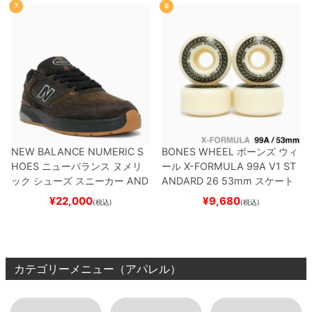
7
8
NEW BALANCE NUMERIC S
BONES WHEEL
ボーンズ
ウィ
HOES
ニューバランス ヌメリ
ール
X-FORMULA 99A V1 ST
ック
シューズ スニーカー
AND
ANDARD 26
53mm
スケート
REW REYNOLDS 933
NM933
ボード スケボー
¥
22,000
¥
9,680
(税込)
(税込)
BAR
BROWN/BLACK
スケート
ボード スケボー
カテゴリーメニュー（アパレル）