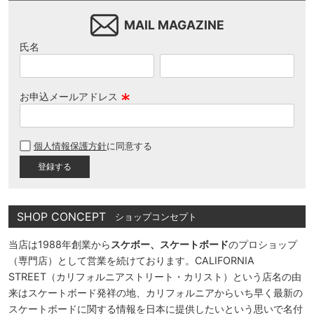
MAIL MAGAZINE
氏名
お申込メールアドレス
(
必
個人情報保護方針
に同意する
須
)
SHOP CONCEPT
ショップコンセプト
当店は1988年創業から
スケボー、スケートボード
のプロショップ
（専門店）として営業を続けております。CALIFORNIA
STREET（カリフォルニアストリート・カリスト）という店名の由
来はスケートボード発祥の地、カリフォルニアからいち早く最新の
スケートボードに関する情報を日本に提供したいという思いで名付