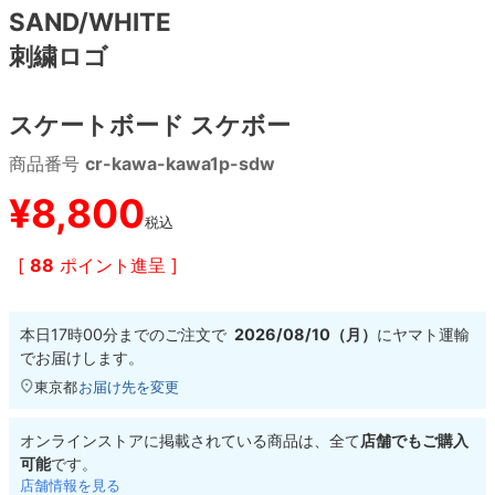
SAND/WHITE
刺繍ロゴ
8.8inch
8.9inch
75mm
29.5cm
8.9inch
9.0inch以上
110mm
30cm
スケートボード スケボー
商品番号
cr-kawa-kawa1p-sdw
9.0inch以上
¥
8,800
シェイプデッキ
税込
[
88
ポイント進呈 ]
高性能デッキ
本日
17時00分
までのご注文で
2026/08/10（月）
に
ヤマト運輸
でお届けします。
東京都
お届け先を変更
オンラインストアに掲載されている商品は、全て
店舗でもご購入
可能
です。
店舗情報を見る