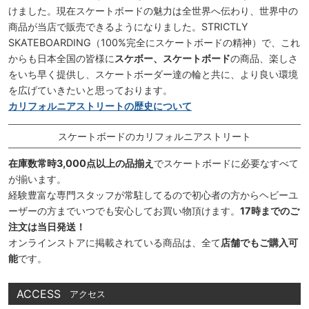
けました。現在スケートボードの魅力は全世界へ伝わり、世界中の
商品が当店で販売できるようになりました。STRICTLY
SKATEBOARDING（100%完全にスケートボードの精神）で、これ
からも日本全国の皆様に
スケボー、スケートボード
の商品、楽しさ
をいち早く提供し、スケートボーダー達の輪と共に、より良い環境
を広げていきたいと思っております。
カリフォルニアストリートの歴史について
スケートボードのカリフォルニアストリート
在庫数常時3,000点以上の品揃え
でスケートボードに必要なすべて
が揃います。
経験豊富な専門スタッフが常駐してるので初心者の方からヘビーユ
ーザーの方までいつでも安心してお買い物頂けます。
17時までのご
注文は当日発送！
オンラインストアに掲載されている商品は、全て
店舗でもご購入可
能
です。
ACCESS
アクセス