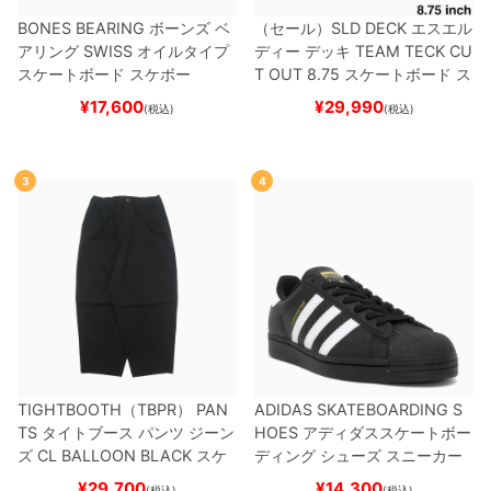
BONES BEARING
ボーンズ
ベ
（セール）
SLD DECK
エスエル
アリング
SWISS
オイルタイプ
ディー
デッキ
TEAM
TECK CU
スケートボード スケボー
T OUT 8.75
スケートボード ス
ケボー
¥
17,600
¥
29,990
(税込)
(税込)
3
4
TIGHTBOOTH（TBPR） PAN
ADIDAS SKATEBOARDING S
TS
タイトブース
パンツ ジーン
HOES
アディダススケートボー
ズ
CL BALLOON
BLACK
スケ
ディング
シューズ スニーカー
ートボード スケボー
スーパースター
SUPERSTAR A
¥
29,700
¥
14,300
(税込)
(税込)