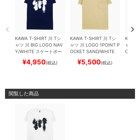
KAWA T-SHIRT
川
Tシ
KAWA T-SHIRT
川
Tシ
KAWA 
ャツ
川 BIG LOGO
NAV
ャツ
川 LOGO 1POINT P
ャツ
川 
Y/WHITE
スケートボー
OCKET
SAND/WHITE
OCKET
ド スケボー
スケートボード スケボー
スケー
¥
4,950
¥
5,500
¥
(税込)
(税込)
閲覧した商品