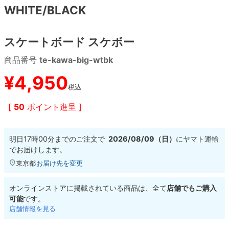
WHITE/BLACK
8.8inch
8.9inch
75mm
29.5cm
スケートボード スケボー
8.9inch
9.0inch以上
110mm
30cm
商品番号
te-kawa-big-wtbk
9.0inch以上
¥
4,950
税込
シェイプデッキ
[
50
ポイント進呈 ]
高性能デッキ
明日
17時00分
までのご注文で
2026/08/09（日）
に
ヤマト運輸
でお届けします。
東京都
お届け先を変更
オンラインストアに掲載されている商品は、全て
店舗でもご購入
可能
です。
店舗情報を見る