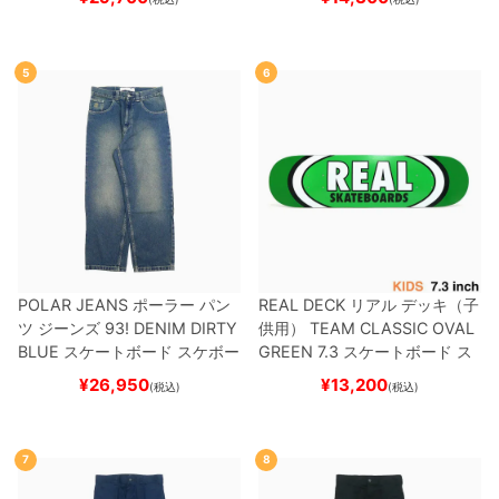
DV
BLACK/WHITE/WHITE
G
W6931
スケートボード スケボ
ー
5
6
POLAR JEANS
ポーラー
パン
REAL DECK
リアル
デッキ（子
ツ ジーンズ
93! DENIM
DIRTY
供用）
TEAM
CLASSIC OVAL
BLUE
スケートボード スケボー
GREEN 7.3
スケートボード ス
ケボー
¥
26,950
¥
13,200
(税込)
(税込)
7
8