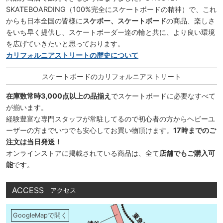
SKATEBOARDING（100%完全にスケートボードの精神）で、これ
からも日本全国の皆様に
スケボー、スケートボード
の商品、楽しさ
をいち早く提供し、スケートボーダー達の輪と共に、より良い環境
を広げていきたいと思っております。
カリフォルニアストリートの歴史について
スケートボードのカリフォルニアストリート
在庫数常時3,000点以上の品揃え
でスケートボードに必要なすべて
が揃います。
経験豊富な専門スタッフが常駐してるので初心者の方からヘビーユ
ーザーの方までいつでも安心してお買い物頂けます。
17時までのご
注文は当日発送！
オンラインストアに掲載されている商品は、全て
店舗でもご購入可
能
です。
ACCESS
アクセス
GoogleMapで開く