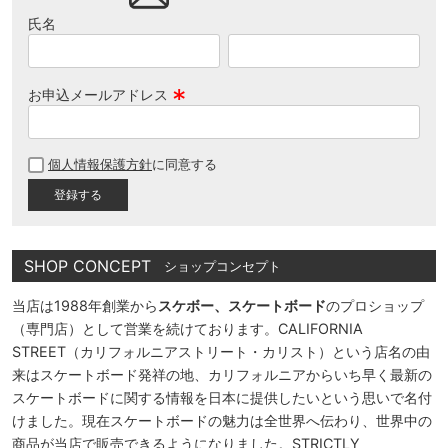
氏名
お申込メールアドレス
(
必
個人情報保護方針
に同意する
須
)
SHOP CONCEPT
ショップコンセプト
当店は1988年創業から
スケボー、スケートボード
のプロショップ
（専門店）として営業を続けております。CALIFORNIA
STREET（カリフォルニアストリート・カリスト）という店名の由
来はスケートボード発祥の地、カリフォルニアからいち早く最新の
スケートボードに関する情報を日本に提供したいという思いで名付
けました。現在スケートボードの魅力は全世界へ伝わり、世界中の
商品が当店で販売できるようになりました。STRICTLY