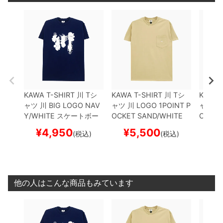
KAWA T-SHIRT
川
Tシ
KAWA T-SHIRT
川
Tシ
KAWA 
ャツ
川 BIG LOGO
NAV
ャツ
川 LOGO 1POINT P
ャツ
川 
Y/WHITE
スケートボー
OCKET
SAND/WHITE
OCKET
ド スケボー
スケートボード スケボー
スケー
¥
4,950
¥
5,500
¥
(税込)
(税込)
他の人はこんな商品もみています