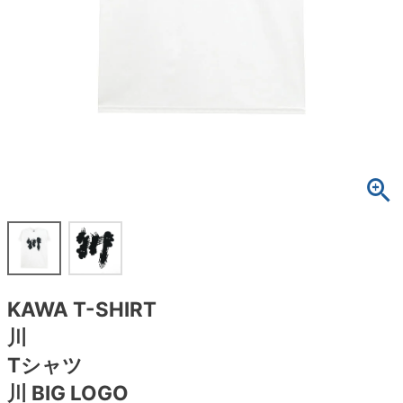
ボーンズ STF（エスティーエフ）
スケートパーク情報
特定商取引法に基づく表記
7.9inch
8.0inch
58mm
25cm
ボルト
ショーツ
パウエルペラルタ DF（ドラゴンフォーミュ
ラ）
8.0inch
8.1inch
59mm
25.5cm
パーツ・その他
長袖ボタンシャツ
ソフトウィール（クルーザー）
8.1inch
8.2inch
60mm
26cm
足回りセット（トラック・ウィールセット）
7分袖シャツ・ラグラン
8.2inch
8.3inch
62mm
26.5cm
ヘルメット・パッド
半袖シャツ
8.3inch
8.4inch
63mm
27cm
練習用アイテム（初心者におすすめ）
キャップ
8.4inch
8.5inch
64mm
27.5cm
スケートケース・バッグ
ソックス
KAWA T-SHIRT
8.5inch
8.6inch
65mm
28cm
メディア（雑誌・DVD・CD）
アンダーウエア
川
8.6inch
8.7inch
70mm
28.5cm
Tシャツ
サイズの測り方
川 BIG LOGO
8.7inch
8.8inch
72mm
29cm