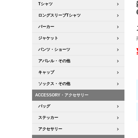
Tシャツ
8.8inch
8.9inch
75mm
29.5cm
ロングスリーブTシャツ
パーカー
8.9inch
9.0inch以上
110mm
30cm
ジャケット
9.0inch以上
パンツ・ショーツ
シェイプデッキ
アパレル・その他
キャップ
高性能デッキ
ソックス・その他
ACCESSORY・アクセサリー
バッグ
ステッカー
アクセサリー