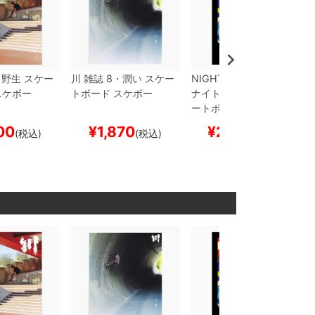
・野生
スケー
川
雑誌
8・潤い
スケー
NIGHT PROWLER
DVD
スケボー
トボード スケボー
ナイトプローラー
スケ
ートボード スケボー
00
¥
1,870
¥
2,200
(税込)
(税込)
(税込)