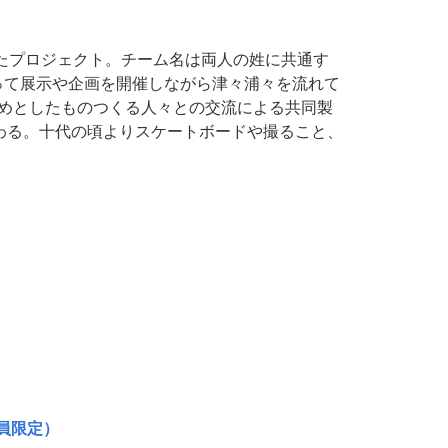
ったプロジェクト。チーム名は両人の姓に共通す
って展示や企画を開催しながら津々浦々を流れて
はじめとしたものつくる人々との交流による共同製
加わる。十代の頃よりスケートボードや撮ること、
員限定）