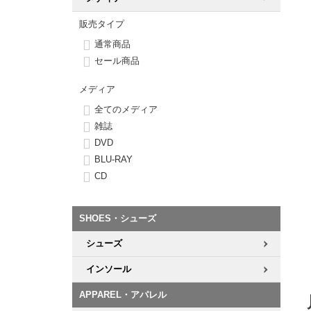
ボーンズ STF（エスティーエフ）
シューレース・その他
INFO
プライバシーポリシー
デッキテープ
パンツ
7.9inch
8.0inch
58mm
25cm
販売タイプ
パウエルペラルタ DF（ドラゴンフォーミュラ）
スケートパーク情報
特定商取引法に基づく表記
ボルト
ショーツ
通常商品
8.0inch
8.1inch
59mm
25.5cm
セール商品
ソフトウィール（クルーザー）
パーツ・その他
長袖ボタンシャツ
メディア
8.1inch
8.2inch
60mm
26cm
全てのメディア
足回りセット（トラック・ウィールセット）
7分袖シャツ・ラグラン
雑誌
8.2inch
8.3inch
62mm
26.5cm
DVD
ヘルメット・パッド
半袖シャツ
BLU-RAY
8.3inch
8.4inch
63mm
27cm
CD
練習用アイテム（初心者におすすめ）
キャップ
8.4inch
8.5inch
64mm
27.5cm
スケートケース・バッグ
ソックス
SHOES・シューズ
8.5inch
8.6inch
65mm
28cm
シューズ
メディア（雑誌・DVD・CD）
アンダーウエア
インソール
8.6inch
8.7inch
70mm
28.5cm
サイズの測り方
APPAREL・アパレル
8.7inch
8.8inch
72mm
29cm