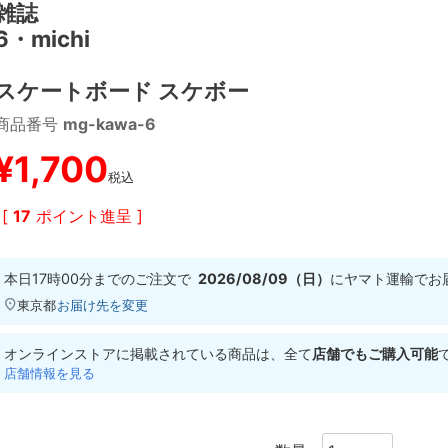
雑誌
6・michi
スケートボード スケボー
商品番号
mg-kawa-6
¥
1,700
税込
[
17
ポイント進呈 ]
本日
17時00分
までのご注文で
2026/08/09（日）
に
ヤマト運輸
でお
東京都
お届け先を変更
オンラインストアに掲載されている商品は、全て
店舗でもご購入可能
店舗情報を見る