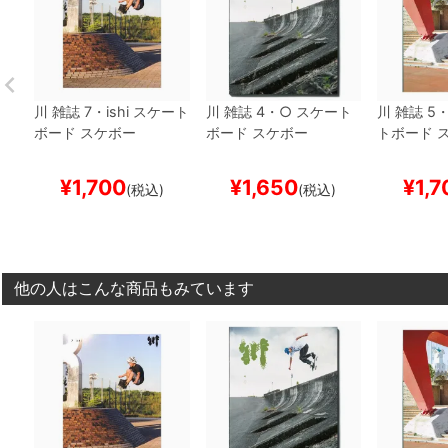
川
雑誌
7・ishi
スケート
川
雑誌
4・○
スケート
川
雑誌
5
ボード スケボー
ボード スケボー
トボード 
¥
1,700
¥
1,650
¥
1,7
(税込)
(税込)
他の人はこんな商品もみています