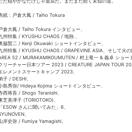
ただ穏やかなだけじゃ退屈だ。まだまだ続く未知の道。
表紙：戸倉大鳳 / Taiho Tokura
戸倉大鳳 / Taiho Tokura インタビュー、
九州特集 / KYUSHU CHAOS / 地熱 、
奥脇賢二 / Kenji Okuwaki ショートインタビュー、
九州特集 / KYUSHU CHAOS / GRAPEVINE ASIA、そして火
AREA 52 / MURAKAMIKOUMUTEN / 村上竜一 & 義卓 
クリーチャー日本ツアー 2023 / CREATURE JAPAN TOUR 2
エレメントスケートキャンプ 2023、
弟子 / DESHI、
小島秀弥/ Hideya Kojima ショートインタビュー、
寺西将吾 / Shogo Teranishi、
東芝美津子 (TORIOTOKO)、
「ESOW さんに聞いてみた」6、
SYUNOVEN、
山岸史弥 / Fumiya Yamagishi、