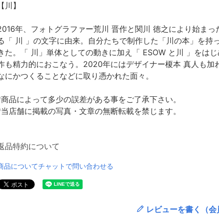
【川】
2016年、フォトグラファー荒川 晋作と関川 徳之により始ま
る「 川 」の文字に由来。自分たちで制作した「川の本」を持
きた。「 川」単体としての動きに加え「 ESOW と川 」を
作も精力的におこなう。2020年にはデザイナー榎本 真人も
なにかつくることなどに取り憑かれた面々。
*商品によって多少の誤差がある事をご了承下さい。
*当店舗に掲載の写真・文章の無断転載を禁じます。
返品特約について
商品についてチャットで問い合わせる
レビューを書く（会