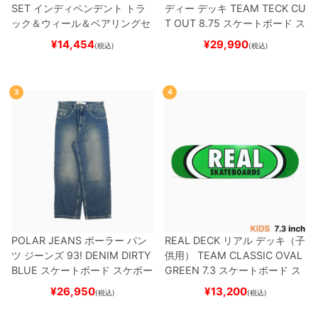
SET
インディペンデント
トラ
ディー
デッキ
TEAM
TECK CU
ック＆ウィール＆ベアリングセ
T OUT 8.75
スケートボード ス
ット
（トリック用）
スケートボ
ケボー
¥
14,454
¥
29,990
(税込)
(税込)
ード スケボー
3
4
POLAR JEANS
ポーラー
パン
REAL DECK
リアル
デッキ（子
ツ ジーンズ
93! DENIM
DIRTY
供用）
TEAM
CLASSIC OVAL
BLUE
スケートボード スケボー
GREEN 7.3
スケートボード ス
ケボー
¥
26,950
¥
13,200
(税込)
(税込)