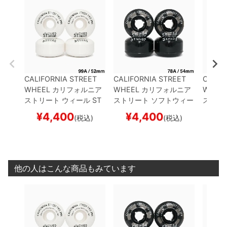
CALIFORNIA STREET
CALIFORNIA STREET
CALIF
WHEEL
カリフォルニア
WHEEL
カリフォルニア
WHEE
ストリート
ウィール
ST
ストリート
ソフトウィー
ストリ
REET STANDARD（99
ル（クルーザー）
STRE
ル（ク
¥
4,400
¥
4,400
¥
(税込)
(税込)
A）
52mm
スケートボー
ET STREAMER CLEAR
ET ST
ド スケボー
（78A）
黒クリア 54mm
A）
60
スケートボード スケボー
ド ス
他の人はこんな商品もみています