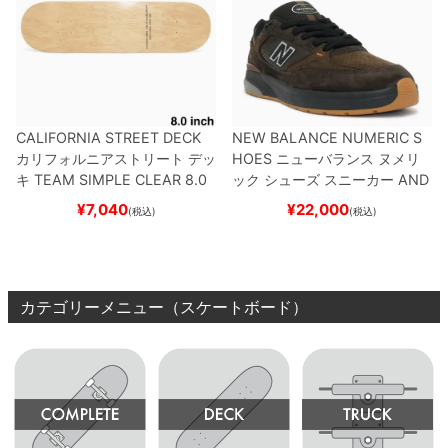
CALIFORNIA STREET DECK
NEW BALANCE NUMERIC S
カリフォルニアストリート
デッ
HOES
ニューバランス ヌメリ
キ
TEAM
SIMPLE CLEAR 8.0
ック
シューズ スニーカー
AND
ブランク（DSM）
スケートボ
REW REYNOLDS 933
NM933
¥
7,040
¥
22,000
(税込)
(税込)
ード スケボー
BAR
BROWN/BLACK
スケート
ボード スケボー
カテゴリーメニュー（スケートボード）