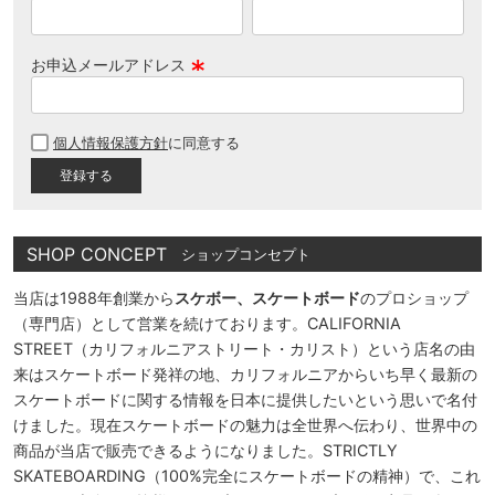
お申込メールアドレス
(
必
個人情報保護方針
に同意する
須
)
SHOP CONCEPT
ショップコンセプト
当店は1988年創業から
スケボー、スケートボード
のプロショップ
（専門店）として営業を続けております。CALIFORNIA
STREET（カリフォルニアストリート・カリスト）という店名の由
来はスケートボード発祥の地、カリフォルニアからいち早く最新の
スケートボードに関する情報を日本に提供したいという思いで名付
けました。現在スケートボードの魅力は全世界へ伝わり、世界中の
商品が当店で販売できるようになりました。STRICTLY
SKATEBOARDING（100%完全にスケートボードの精神）で、これ