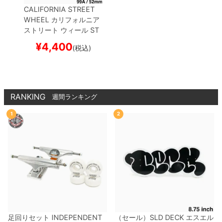
CALIFORNIA STREET
WHEEL
カリフォルニア
ストリート
ウィール
ST
REET STANDARD（99
¥
4,400
(税込)
A）
黒 52mm
スケートボ
ード スケボー
RANKING
週間ランキング
1
2
足回りセット
INDEPENDENT
（セール）
SLD DECK
エスエル