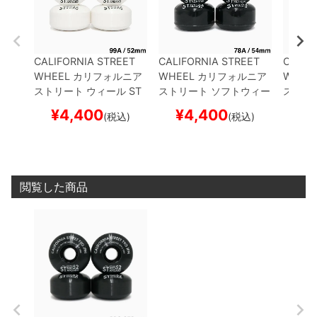
CALIFORNIA STREET
CALIFORNIA STREET
CALIF
WHEEL
カリフォルニア
WHEEL
カリフォルニア
WHEE
ストリート
ウィール
ST
ストリート
ソフトウィー
ストリ
REET STANDARD（99
ル（クルーザー）
STRE
ル（ク
¥
4,400
¥
4,400
¥
(税込)
(税込)
A）
52mm
スケートボー
ET STREAMER CLEAR
ET ST
ド スケボー
（78A）
黒クリア 54mm
A）
60
スケートボード スケボー
ド ス
閲覧した商品