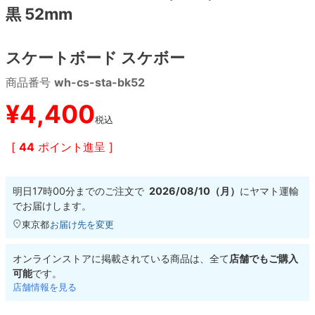
黒 52mm
8.8inch
8.9inch
75mm
29.5cm
スケートボード スケボー
8.9inch
9.0inch以上
110mm
30cm
商品番号
wh-cs-sta-bk52
9.0inch以上
¥
4,400
税込
シェイプデッキ
[
44
ポイント進呈 ]
高性能デッキ
明日
17時00分
までのご注文で
2026/08/10（月）
に
ヤマト運輸
でお届けします。
東京都
お届け先を変更
オンラインストアに掲載されている商品は、全て
店舗でもご購入
可能
です。
店舗情報を見る