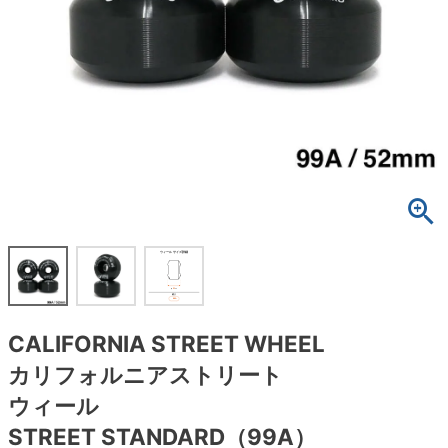
ボーンズ STF（エスティーエフ）
スケートパーク情報
特定商取引法に基づく表記
7.9inch
8.0inch
58mm
25cm
ボルト
ショーツ
パウエルペラルタ DF（ドラゴンフォーミュ
ラ）
8.0inch
8.1inch
59mm
25.5cm
パーツ・その他
長袖ボタンシャツ
ソフトウィール（クルーザー）
8.1inch
8.2inch
60mm
26cm
足回りセット（トラック・ウィールセット）
7分袖シャツ・ラグラン
8.2inch
8.3inch
62mm
26.5cm
ヘルメット・パッド
半袖シャツ
8.3inch
8.4inch
63mm
27cm
練習用アイテム（初心者におすすめ）
キャップ
8.4inch
8.5inch
64mm
27.5cm
スケートケース・バッグ
ソックス
CALIFORNIA STREET WHEEL
8.5inch
8.6inch
65mm
28cm
メディア（雑誌・DVD・CD）
アンダーウエア
カリフォルニアストリート
8.6inch
8.7inch
70mm
28.5cm
ウィール
サイズの測り方
STREET STANDARD（99A）
8.7inch
8.8inch
72mm
29cm