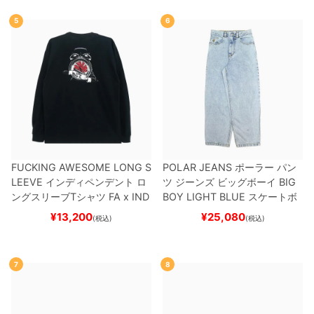
5
6
FUCKING AWESOME LONG S
POLAR JEANS
ポーラー
パン
LEEVE
インディペンデント
ロ
ツ ジーンズ ビッグボーイ
BIG
ングスリーブTシャツ
FA x IND
BOY
LIGHT BLUE
スケートボ
EPENDENT
HOSTAGE
BLAC
ード スケボー
¥
13,200
¥
25,080
(税込)
(税込)
K
スケートボード スケボー
7
8