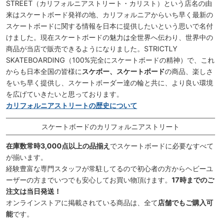
STREET（カリフォルニアストリート・カリスト）という店名の由
来はスケートボード発祥の地、カリフォルニアからいち早く最新の
スケートボードに関する情報を日本に提供したいという思いで名付
けました。現在スケートボードの魅力は全世界へ伝わり、世界中の
商品が当店で販売できるようになりました。STRICTLY
SKATEBOARDING（100%完全にスケートボードの精神）で、これ
からも日本全国の皆様に
スケボー、スケートボード
の商品、楽しさ
をいち早く提供し、スケートボーダー達の輪と共に、より良い環境
を広げていきたいと思っております。
カリフォルニアストリートの歴史について
スケートボードのカリフォルニアストリート
在庫数常時3,000点以上の品揃え
でスケートボードに必要なすべて
が揃います。
経験豊富な専門スタッフが常駐してるので初心者の方からヘビーユ
ーザーの方までいつでも安心してお買い物頂けます。
17時までのご
注文は当日発送！
オンラインストアに掲載されている商品は、全て
店舗でもご購入可
能
です。