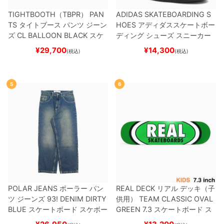
TIGHTBOOTH（TBPR） PAN
ADIDAS SKATEBOARDING S
TS
タイトブース
パンツ ジーン
HOES
アディダススケートボー
ズ
CL BALLOON
BLACK
スケ
ディング
シューズ スニーカー
ートボード スケボー
スーパースター
SUPERSTAR A
¥
29,700
¥
14,300
(税込)
(税込)
DV
BLACK/WHITE/WHITE
G
W6931
スケートボード スケボ
ー
5
6
POLAR JEANS
ポーラー
パン
REAL DECK
リアル
デッキ（子
ツ ジーンズ
93! DENIM
DIRTY
供用）
TEAM
CLASSIC OVAL
BLUE
スケートボード スケボー
GREEN 7.3
スケートボード ス
ケボー