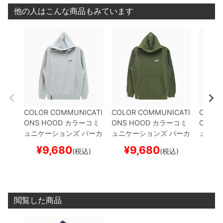
他の人はこんな商品もみています
COLOR COMMUNICATI
COLOR COMMUNICATI
COLOR
ONS HOOD
カラーコミ
ONS HOOD
カラーコミ
ONS 
ュニケーションズ
パーカ
ュニケーションズ
パーカ
ュニケ
ー
WAWA OWL EMB LE
ー
WAWA OWL EMB LE
ー
DRI
¥
9,680
¥
9,680
¥
(税込)
(税込)
TTER
GREY
刺繍ロゴ
ス
TTER
LIGHT OLIVE
刺
繍ロゴ
ケートボード スケボー
繍ロゴ
スケートボード
スケボ
スケボー
閲覧した商品