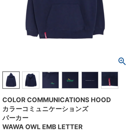
ボーンズ STF（エスティーエフ）
スケートパーク情報
特定商取引法に基づく表記
7.9inch
8.0inch
58mm
25cm
ボルト
ショーツ
パウエルペラルタ DF（ドラゴンフォーミュ
ラ）
8.0inch
8.1inch
59mm
25.5cm
パーツ・その他
長袖ボタンシャツ
ソフトウィール（クルーザー）
8.1inch
8.2inch
60mm
26cm
足回りセット（トラック・ウィールセット）
7分袖シャツ・ラグラン
8.2inch
8.3inch
62mm
26.5cm
ヘルメット・パッド
半袖シャツ
8.3inch
8.4inch
63mm
27cm
練習用アイテム（初心者におすすめ）
キャップ
8.4inch
8.5inch
64mm
27.5cm
スケートケース・バッグ
ソックス
COLOR COMMUNICATIONS HOOD
8.5inch
8.6inch
65mm
28cm
メディア（雑誌・DVD・CD）
アンダーウエア
カラーコミュニケーションズ
8.6inch
8.7inch
70mm
28.5cm
パーカー
サイズの測り方
WAWA OWL EMB LETTER
8.7inch
8.8inch
72mm
29cm