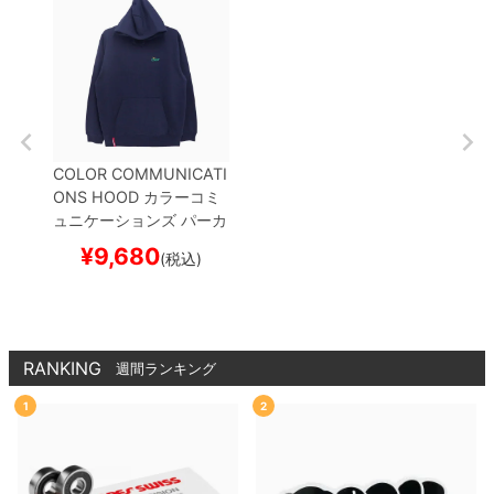
COLOR COMMUNICATI
ONS HOOD
カラーコミ
ュニケーションズ
パーカ
ー
WAWA OWL EMB LE
¥
9,680
(税込)
TTER
NAVY
刺繍ロゴ
ス
ケートボード スケボー
RANKING
週間ランキング
1
2