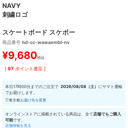
NAVY
刺繍ロゴ
8.8inch
8.9inch
75mm
29.5cm
8.9inch
9.0inch以上
110mm
30cm
スケートボード スケボー
商品番号
hd-cc-wawaembl-nv
9.0inch以上
¥
9,680
シェイプデッキ
税込
[
97
ポイント進呈 ]
高性能デッキ
本日
17時00分
までのご注文で
2026/08/08（土）
に
ヤマト運輸
でお届けします。
東京都
お届け先を変更
オンラインストアに掲載されている商品は、全て
店舗でもご購入
可能
です。
店舗情報を見る