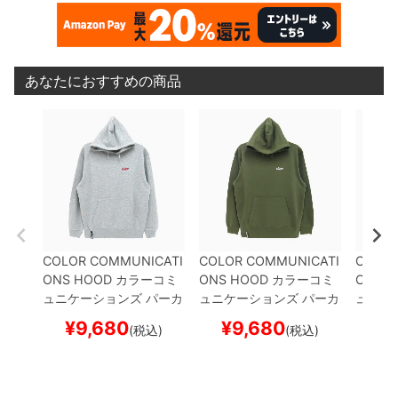
あなたにおすすめの商品
COLOR COMMUNICATI
COLOR COMMUNICATI
COLOR
ONS HOOD
カラーコミ
ONS HOOD
カラーコミ
ONS 
ュニケーションズ
パーカ
ュニケーションズ
パーカ
ュニケ
ー
WAWA OWL EMB LE
ー
WAWA OWL EMB LE
ー
DRI
¥
9,680
¥
9,680
¥
(税込)
(税込)
TTER
GREY
刺繍ロゴ
ス
TTER
LIGHT OLIVE
刺
繍ロゴ
ケートボード スケボー
繍ロゴ
スケートボード
スケボ
スケボー