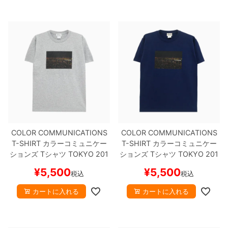
COLOR COMMUNICATIONS
COLOR COMMUNICATIONS
T-SHIRT
カラーコミュニケー
T-SHIRT
カラーコミュニケー
ションズ
Tシャツ
TOKYO 201
ションズ
Tシャツ
TOKYO 201
2 PHOTO
GREY
スケートボー
2 PHOTO
METRO BLUE
スケ
¥
5,500
¥
5,500
税込
税込
ド スケボー
ートボード スケボー
カートに入れる
カートに入れる