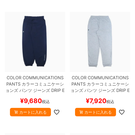
8.8inch
8.9inch
75mm
29.5cm
8.9inch
9.0inch以上
110mm
30cm
9.0inch以上
シェイプデッキ
高性能デッキ
COLOR COMMUNICATIONS
COLOR COMMUNICATIONS
PANTS
カラーコミュニケーシ
PANTS
カラーコミュニケーシ
ョンズ
パンツ ジーンズ
DRIP E
ョンズ
パンツ ジーンズ
DRIP E
MB LETTER NYLON
NAVY
ス
MB LETTER SWEAT
GREY
ス
¥
9,680
¥
7,920
税込
税込
ケートボード スケボー
ケートボード スケボー
カートに入れる
カートに入れる