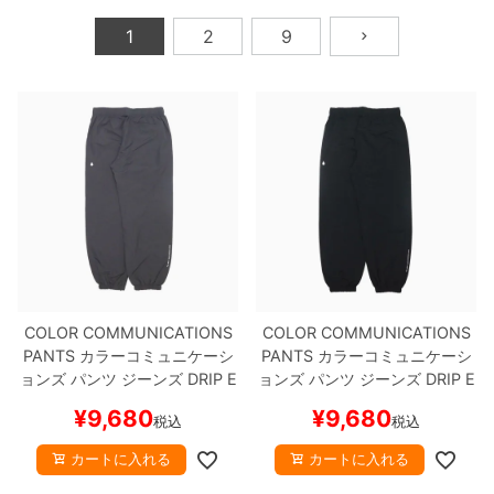
ボーンズ STF（エスティーエフ）
1
2
9
スケートパーク情報
特定商取引法に基づく表記
7.9inch
8.0inch
58mm
25cm
ボルト
ショーツ
パウエルペラルタ DF（ドラゴンフォーミュ
ラ）
8.0inch
8.1inch
59mm
25.5cm
パーツ・その他
長袖ボタンシャツ
ソフトウィール（クルーザー）
8.1inch
8.2inch
60mm
26cm
足回りセット（トラック・ウィールセット）
7分袖シャツ・ラグラン
8.2inch
8.3inch
62mm
26.5cm
ヘルメット・パッド
半袖シャツ
8.3inch
8.4inch
63mm
27cm
練習用アイテム（初心者におすすめ）
キャップ
8.4inch
8.5inch
64mm
27.5cm
スケートケース・バッグ
ソックス
COLOR COMMUNICATIONS
COLOR COMMUNICATIONS
PANTS
カラーコミュニケーシ
PANTS
カラーコミュニケーシ
8.5inch
8.6inch
65mm
28cm
ョンズ
パンツ ジーンズ
DRIP E
ョンズ
パンツ ジーンズ
DRIP E
メディア（雑誌・DVD・CD）
アンダーウエア
MB LETTER NYLON
CHARCO
MB LETTER NYLON
BLACK
¥
9,680
¥
9,680
税込
税込
AL
スケートボード スケボー
スケートボード スケボー
8.6inch
8.7inch
70mm
28.5cm
サイズの測り方
カートに入れる
カートに入れる
8.7inch
8.8inch
72mm
29cm