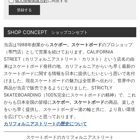
個人情報保護方針
に同意する
須
)
SHOP CONCEPT
ショップコンセプト
当店は1988年創業から
スケボー、スケートボード
のプロショップ
（専門店）として営業を続けております。CALIFORNIA
STREET（カリフォルニアストリート・カリスト）という店名の由
来はスケートボード発祥の地、カリフォルニアからいち早く最新の
スケートボードに関する情報を日本に提供したいという思いで名付
けました。現在スケートボードの魅力は全世界へ伝わり、世界中の
商品が当店で販売できるようになりました。STRICTLY
SKATEBOARDING（100%完全にスケートボードの精神）で、これ
からも日本全国の皆様に
スケボー、スケートボード
の商品、楽しさ
をいち早く提供し、スケートボーダー達の輪と共に、より良い環境
を広げていきたいと思っております。
カリフォルニアストリートの歴史について
スケートボードのカリフォルニアストリート