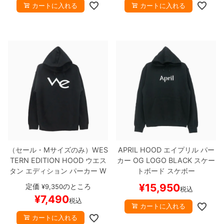
カートに入れる
カートに入れる
（セール・Mサイズのみ）
WES
APRIL HOOD
エイプリル
パー
TERN EDITION HOOD
ウエス
カー
OG LOGO
BLACK
スケー
タン エディション
パーカー
W
トボード スケボー
E OG
BLACK
スケートボード
¥
15,950
定価
のところ
¥
9,350
税込
スケボー
¥
7,490
税込
カートに入れる
カートに入れる