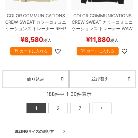
COLOR COMMUNICATIONS
COLOR COMMUNICATIONS
CREW SWEAT
カラーコミュニ
CREW SWEAT
カラーコミュニ
ケーションズ
トレーナー
RE-P
ケーションズ
トレーナー
WAW
AINT CO. 2021
SAND BEIGE
A OWL EMB LETTER 1/4 ZIP
¥
8,580
¥
11,880
税込
税込
スケートボード スケボー
BLACK
刺繍ロゴ
スケートボー
ド スケボー
カートに入れる
カートに入れる
並び替え
絞り込み
188
件中
1
-
30
件表示
1
2
7
SIZING
サイズの測り方