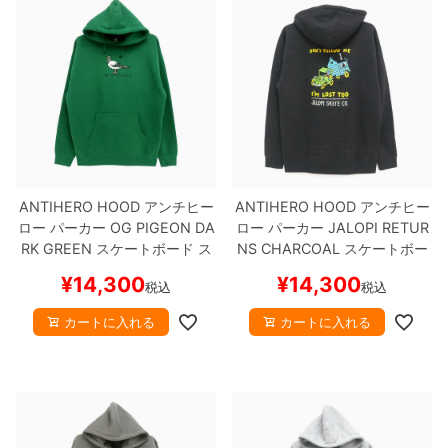
ボーンズ STF（エスティーエフ）
スケートパーク情報
特定商取引法に基づく表記
7.9inch
8.0inch
58mm
25cm
ボルト
ショーツ
パウエルペラルタ DF（ドラゴンフォーミュ
ラ）
8.0inch
8.1inch
59mm
25.5cm
パーツ・その他
長袖ボタンシャツ
ソフトウィール（クルーザー）
8.1inch
8.2inch
60mm
26cm
足回りセット（トラック・ウィールセット）
7分袖シャツ・ラグラン
8.2inch
8.3inch
62mm
26.5cm
ヘルメット・パッド
半袖シャツ
ANTIHERO HOOD
アンチヒー
ANTIHERO HOOD
アンチヒー
ロー
パーカー
OG PIGEON
DA
ロー
パーカー
JALOPI RETUR
8.3inch
8.4inch
63mm
27cm
練習用アイテム（初心者におすすめ）
キャップ
RK GREEN
スケートボード ス
NS
CHARCOAL
スケートボー
ケボー
ド スケボー
¥
14,300
¥
14,300
税込
税込
8.4inch
8.5inch
64mm
27.5cm
スケートケース・バッグ
ソックス
カートに入れる
カートに入れる
8.5inch
8.6inch
65mm
28cm
メディア（雑誌・DVD・CD）
アンダーウエア
8.6inch
8.7inch
70mm
28.5cm
サイズの測り方
8.7inch
8.8inch
72mm
29cm