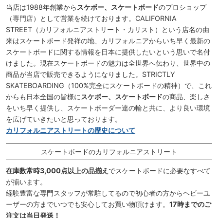
当店は1988年創業から
スケボー、スケートボード
のプロショップ
（専門店）として営業を続けております。CALIFORNIA
STREET（カリフォルニアストリート・カリスト）という店名の由
来はスケートボード発祥の地、カリフォルニアからいち早く最新の
スケートボードに関する情報を日本に提供したいという思いで名付
けました。現在スケートボードの魅力は全世界へ伝わり、世界中の
商品が当店で販売できるようになりました。STRICTLY
SKATEBOARDING（100%完全にスケートボードの精神）で、これ
からも日本全国の皆様に
スケボー、スケートボード
の商品、楽しさ
をいち早く提供し、スケートボーダー達の輪と共に、より良い環境
を広げていきたいと思っております。
カリフォルニアストリートの歴史について
スケートボードのカリフォルニアストリート
在庫数常時3,000点以上の品揃え
でスケートボードに必要なすべて
が揃います。
経験豊富な専門スタッフが常駐してるので初心者の方からヘビーユ
ーザーの方までいつでも安心してお買い物頂けます。
17時までのご
注文は当日発送！