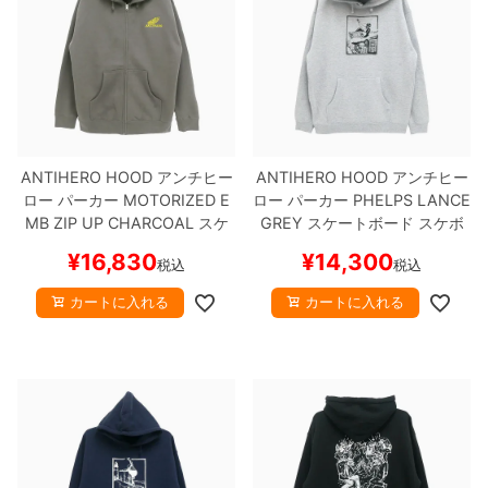
8.8inch
8.9inch
75mm
29.5cm
8.9inch
9.0inch以上
110mm
30cm
9.0inch以上
ANTIHERO HOOD
アンチヒー
ANTIHERO HOOD
アンチヒー
ロー
パーカー
MOTORIZED E
ロー
パーカー
PHELPS LANCE
シェイプデッキ
MB ZIP UP
CHARCOAL
スケ
GREY
スケートボード スケボ
ートボード スケボー
ー
¥
16,830
¥
14,300
税込
税込
高性能デッキ
カートに入れる
カートに入れる