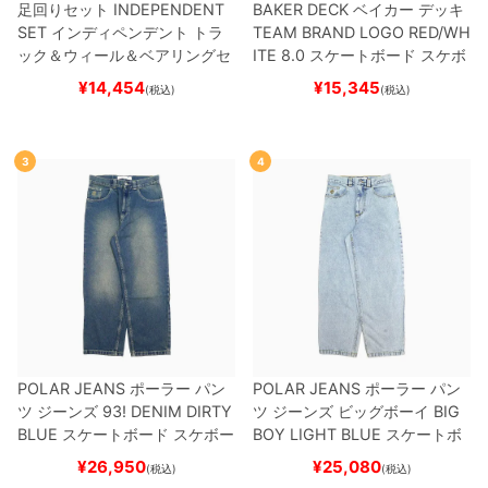
足回りセット
INDEPENDENT
BAKER DECK
ベイカー
デッキ
SET
インディペンデント
トラ
TEAM
BRAND LOGO RED/WH
ック＆ウィール＆ベアリングセ
ITE 8.0
スケートボード スケボ
ット
（トリック用）
スケートボ
ー
¥
14,454
¥
15,345
(税込)
(税込)
ード スケボー
3
4
POLAR JEANS
ポーラー
パン
POLAR JEANS
ポーラー
パン
ツ ジーンズ
93! DENIM
DIRTY
ツ ジーンズ ビッグボーイ
BIG
BLUE
スケートボード スケボー
BOY
LIGHT BLUE
スケートボ
ード スケボー
¥
26,950
¥
25,080
(税込)
(税込)