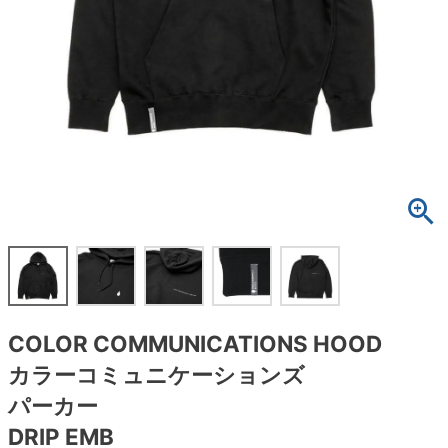
ボーンズ STF（エスティーエフ）
スケートパーク情報
特定商取引法に基づく表記
7.9inch
8.0inch
58mm
25cm
ボルト
ショーツ
パウエルペラルタ DF（ドラゴンフォーミュ
ラ）
8.0inch
8.1inch
59mm
25.5cm
パーツ・その他
長袖ボタンシャツ
ソフトウィール（クルーザー）
8.1inch
8.2inch
60mm
26cm
足回りセット（トラック・ウィールセット）
7分袖シャツ・ラグラン
8.2inch
8.3inch
62mm
26.5cm
ヘルメット・パッド
半袖シャツ
8.3inch
8.4inch
63mm
27cm
練習用アイテム（初心者におすすめ）
キャップ
8.4inch
8.5inch
64mm
27.5cm
スケートケース・バッグ
ソックス
COLOR COMMUNICATIONS HOOD
8.5inch
8.6inch
65mm
28cm
メディア（雑誌・DVD・CD）
アンダーウエア
カラーコミュニケーションズ
8.6inch
8.7inch
70mm
28.5cm
パーカー
サイズの測り方
DRIP EMB
8.7inch
8.8inch
72mm
29cm