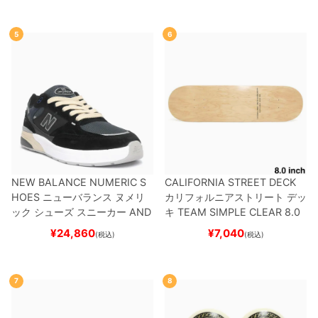
5
6
NEW BALANCE NUMERIC S
CALIFORNIA STREET DECK
HOES
ニューバランス ヌメリ
カリフォルニアストリート
デッ
ック
シューズ スニーカー
AND
キ
TEAM
SIMPLE CLEAR 8.0
REW REYNOLDS 933
UN933
ブランク（DSM）
スケートボ
¥
24,860
¥
7,040
(税込)
(税込)
BNT
BLACK/NAVY
スケートボ
ード スケボー
ード スケボー
7
8