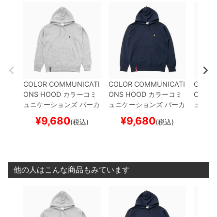
COLOR COMMUNICATI
COLOR COMMUNICATI
COLOR
ONS HOOD
カラーコミ
ONS HOOD
カラーコミ
ONS 
ュニケーションズ
パーカ
ュニケーションズ
パーカ
ュニケ
ー
DRIP EMB
GREY
刺繍
ー
DRIP EMB
NAVY
刺
ー
WAW
¥
9,680
¥
9,680
¥
(税込)
(税込)
ロゴ
スケートボード ス
繍ロゴ
スケートボード
TTER
G
ケボー
スケボー
ケート
他の人はこんな商品もみています