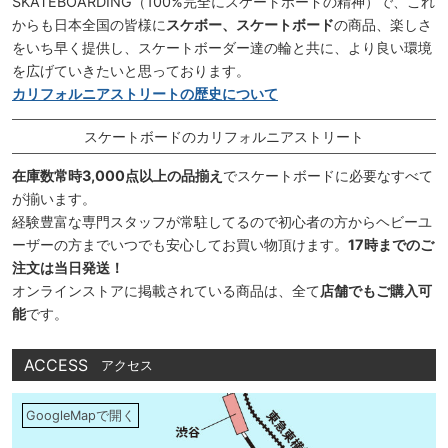
SKATEBOARDING（100%完全にスケートボードの精神）で、これ
からも日本全国の皆様に
スケボー、スケートボード
の商品、楽しさ
をいち早く提供し、スケートボーダー達の輪と共に、より良い環境
を広げていきたいと思っております。
カリフォルニアストリートの歴史について
スケートボードのカリフォルニアストリート
在庫数常時3,000点以上の品揃え
でスケートボードに必要なすべて
が揃います。
経験豊富な専門スタッフが常駐してるので初心者の方からヘビーユ
ーザーの方までいつでも安心してお買い物頂けます。
17時までのご
注文は当日発送！
オンラインストアに掲載されている商品は、全て
店舗でもご購入可
能
です。
ACCESS
アクセス
GoogleMapで開く