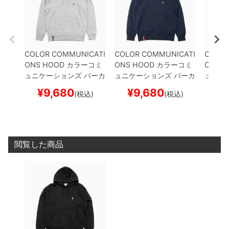
COLOR COMMUNICATI
COLOR COMMUNICATI
COLOR
ONS HOOD
カラーコミ
ONS HOOD
カラーコミ
ONS 
ュニケーションズ
パーカ
ュニケーションズ
パーカ
ュニケ
ー
DRIP EMB
GREY
刺繍
ー
DRIP EMB
NAVY
刺
ー
WAW
¥
9,680
¥
9,680
¥
(税込)
(税込)
ロゴ
スケートボード ス
繍ロゴ
スケートボード
TTER
G
ケボー
スケボー
ケート
閲覧した商品