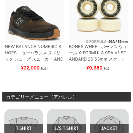
NEW BALANCE NUMERIC S
BONES WHEEL
ボーンズ
ウィ
HOES
ニューバランス ヌメリ
ール
X-FORMULA 99A V1 ST
ック
シューズ スニーカー
AND
ANDARD 26
53mm
スケート
REW REYNOLDS 933
NM933
ボード スケボー
¥
22,000
¥
9,680
(税込)
(税込)
BAR
BROWN/BLACK
スケート
ボード スケボー
カテゴリーメニュー（アパレル）