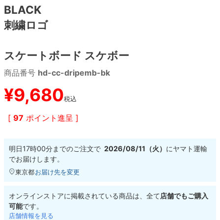
BLACK
刺繍ロゴ
8.8inch
8.9inch
75mm
29.5cm
8.9inch
9.0inch以上
110mm
30cm
スケートボード スケボー
商品番号
hd-cc-dripemb-bk
9.0inch以上
¥
9,680
シェイプデッキ
税込
[
97
ポイント進呈 ]
高性能デッキ
明日
17時00分
までのご注文で
2026/08/11（火）
に
ヤマト運輸
でお届けします。
東京都
お届け先を変更
オンラインストアに掲載されている商品は、全て
店舗でもご購入
可能
です。
店舗情報を見る