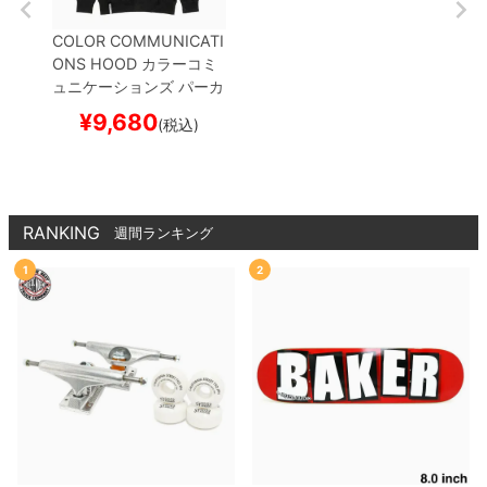
COLOR COMMUNICATI
ONS HOOD
カラーコミ
ュニケーションズ
パーカ
ー
DRIP EMB
BLACK
刺
¥
9,680
(税込)
繍ロゴ
スケートボード
スケボー
RANKING
週間ランキング
1
2