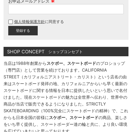
お申込メールアドレス
(
必
個人情報保護方針
に同意する
須
)
SHOP CONCEPT
ショップコンセプト
当店は1988年創業から
スケボー、スケートボード
のプロショップ
（専門店）として営業を続けております。CALIFORNIA
STREET（カリフォルニアストリート・カリスト）という店名の由
来はスケートボード発祥の地、カリフォルニアからいち早く最新の
スケートボードに関する情報を日本に提供したいという思いで名付
けました。現在スケートボードの魅力は全世界へ伝わり、世界中の
商品が当店で販売できるようになりました。STRICTLY
SKATEBOARDING（100%完全にスケートボードの精神）で、これ
からも日本全国の皆様に
スケボー、スケートボード
の商品、楽しさ
をいち早く提供し、スケートボーダー達の輪と共に、より良い環境
を広げていきたいと思っております。