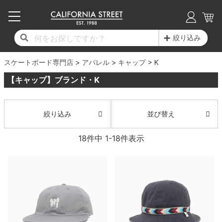
子供用デッキ
7.0inch以下
50mm
20cm
17時までのご注文は当日発送！
17時までのご注文は当日発送！
17時までのご注文は当日発送！
17時までのご注文は当日発送！
17時までのご注文は当日発送！
17時までのご注文は当日発送！
17時までのご注文は当日発送！
17時までのご注文は当日発送！
17時までのご注文は当日発送！
絞り込み
11,000円以上で送料無料！
11,000円以上で送料無料！
11,000円以上で送料無料！
11,000円以上で送料無料！
11,000円以上で送料無料！
11,000円以上で送料無料！
11,000円以上で送料無料！
11,000円以上で送料無料！
11,000円以上で送料無料！
スケートボード専門店
7.0inch以下
7.2inch
51mm
21cm
毎月1日はポイント5倍！10日と20日は3倍！
毎月1日はポイント5倍！10日と20日は3倍！
毎月1日はポイント5倍！10日と20日は3倍！
毎月1日はポイント5倍！10日と20日は3倍！
毎月1日はポイント5倍！10日と20日は3倍！
毎月1日はポイント5倍！10日と20日は3倍！
毎月1日はポイント5倍！10日と20日は3倍！
毎月1日はポイント5倍！10日と20日は3倍！
毎月1日はポイント5倍！10日と20日は3倍！
アパレル
キャップ
K
【キャップ】ブランド・K
デッキ新着一覧
トラック新着一覧
ウィール新着一覧
シューズ新着一覧
最新ブログ一覧
初心者の方へ
店舗情報
コンプリートセット（完成品）
Tシャツ
7.2inch
7.3inch
52mm
22cm
デッキブランド一覧（全てのデッキ）
トラックブランド一覧（全てのトラック）
ウィールブランド一覧（全てのウィール）
シューズブランド一覧
カテゴリー
商品情報
ショップライダー紹介
7.3inch
7.5inch
53mm
22.5cm
デッキ
ロングスリーブTシャツ
並び替え
絞り込み
サイズからデッキを選ぶ
適合デッキサイズから選ぶ
ウィールをサイズから選ぶ
シューズをサイズから選ぶ
徹底解析
スタッフ紹介
18
件中
1
-
18
件表示
7.5inch
7.6inch
54mm
23cm
トラック
ジャケット
スピットファイヤー F4（フォーミュラフォ
サンダル
スタッフおすすめアイテム
カリフォルニアストリートの歴史
7.6inch
7.7inch
55mm
23.5cm
ウィール
パーカー
ー）
インソール
ブランド紹介
求人情報
7.7inch
7.8inch
56mm
24cm
ベアリング
トレーナー・セーター
ボーンズ XF（エックスフォーミュラ）
シューレース・その他
INFO
プライバシーポリシー
7.8inch
7.9inch
57mm
24.5cm
デッキテープ
パンツ