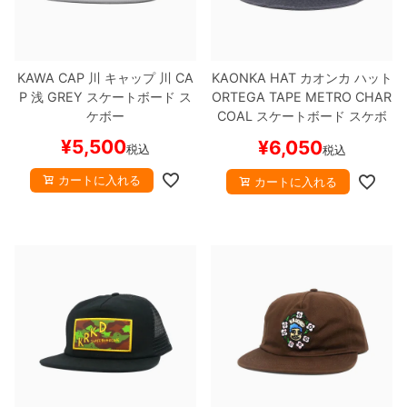
ボーンズ STF（エスティーエフ）
スケートパーク情報
特定商取引法に基づく表記
7.9inch
8.0inch
58mm
25cm
ボルト
ショーツ
パウエルペラルタ DF（ドラゴンフォーミュ
ラ）
KAWA CAP
川
キャップ
川 CA
KAONKA HAT
カオンカ
ハット
8.0inch
8.1inch
59mm
25.5cm
パーツ・その他
長袖ボタンシャツ
P 浅
GREY
スケートボード ス
ORTEGA TAPE METRO
CHAR
ケボー
COAL
スケートボード スケボ
ソフトウィール（クルーザー）
8.1inch
8.2inch
60mm
26cm
足回りセット（トラック・ウィールセット）
7分袖シャツ・ラグラン
ー
¥
5,500
¥
6,050
税込
税込
8.2inch
8.3inch
62mm
26.5cm
ヘルメット・パッド
半袖シャツ
カートに入れる
カートに入れる
8.3inch
8.4inch
63mm
27cm
練習用アイテム（初心者におすすめ）
キャップ
8.4inch
8.5inch
64mm
27.5cm
スケートケース・バッグ
ソックス
8.5inch
8.6inch
65mm
28cm
メディア（雑誌・DVD・CD）
アンダーウエア
8.6inch
8.7inch
70mm
28.5cm
サイズの測り方
8.7inch
8.8inch
72mm
29cm