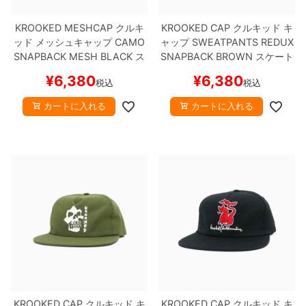
KROOKED MESHCAP
クルキ
KROOKED CAP
クルキッド
キ
8.8inch
8.9inch
75mm
29.5cm
ッド
メッシュキャップ
CAMO
ャップ
SWEATPANTS REDUX
SNAPBACK MESH
BLACK
ス
SNAPBACK
BROWN
スケート
8.9inch
9.0inch以上
110mm
30cm
ケートボード スケボー
ボード スケボー
¥
6,380
¥
6,380
税込
税込
9.0inch以上
カートに入れる
カートに入れる
シェイプデッキ
高性能デッキ
KROOKED CAP
クルキッド
キ
KROOKED CAP
クルキッド
キ