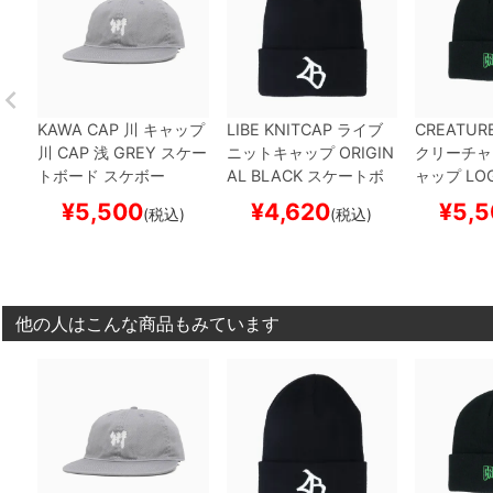
KAWA CAP
川
キャップ
LIBE KNITCAP
ライブ
CREATURE
川 CAP 浅
GREY
スケー
ニットキャップ
ORIGIN
クリーチャ
トボード スケボー
AL
BLACK
スケートボ
ャップ
LOG
ード スケボー
BEANIE
B
¥
5,500
¥
4,620
¥
5,5
(税込)
(税込)
トボード 
他の人はこんな商品もみています