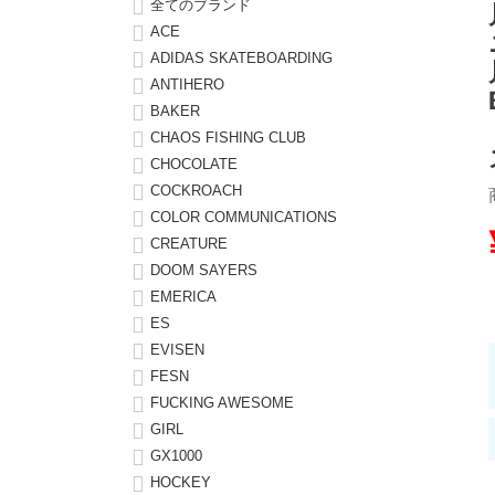
全てのブランド
ACE
8.8inch
8.9inch
75mm
29.5cm
ADIDAS SKATEBOARDING
ANTIHERO
8.9inch
9.0inch以上
110mm
30cm
BAKER
CHAOS FISHING CLUB
9.0inch以上
CHOCOLATE
COCKROACH
COLOR COMMUNICATIONS
シェイプデッキ
CREATURE
DOOM SAYERS
高性能デッキ
EMERICA
ES
EVISEN
FESN
FUCKING AWESOME
GIRL
GX1000
HOCKEY