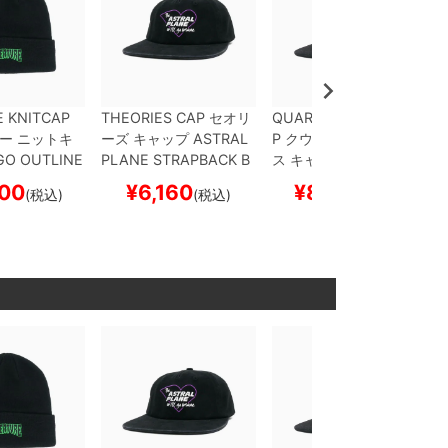
 KNITCAP
THEORIES CAP
セオリ
QUARTERSNACKS CA
ー
ニットキ
ーズ
キャップ
ASTRAL
P
クウォータースナック
O OUTLINE
PLANE STRAPBACK
B
ス
キャップ
PARTY
DE
LACK
スケー
LACK
スケートボード
NIM
スケートボード ス
00
¥
6,160
¥
8,580
(税込)
(税込)
(税込)
スケボー
スケボー
ケボー