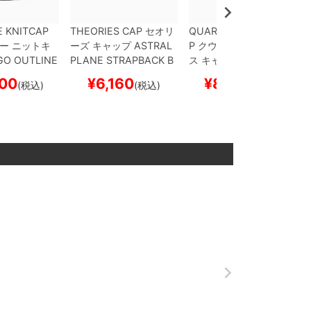
 KNITCAP
THEORIES CAP
セオリ
QUARTERSNACKS CA
ー
ニットキ
ーズ
キャップ
ASTRAL
P
クウォータースナック
O OUTLINE
PLANE STRAPBACK
B
ス
キャップ
PARTY
DE
LACK
スケー
LACK
スケートボード
NIM
スケートボード ス
00
¥
6,160
¥
8,580
(税込)
(税込)
(税込)
スケボー
スケボー
ケボー