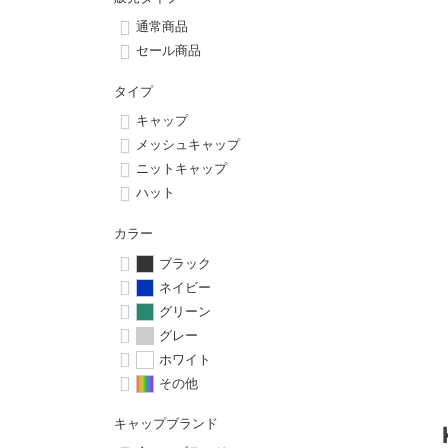
ボーンズ STF（エスティーエフ）
シューレース・その他
INFO
プライバシーポリシー
デッキテープ
パンツ
通常商品
7.9inch
8.0inch
58mm
25cm
パウエルペラルタ DF（ドラゴンフォーミュラ）
スケートパーク情報
特定商取引法に基づく表記
セール商品
ボルト
ショーツ
8.0inch
8.1inch
59mm
25.5cm
タイプ
ソフトウィール（クルーザー）
パーツ・その他
長袖ボタンシャツ
キャップ
8.1inch
8.2inch
60mm
26cm
メッシュキャップ
足回りセット（トラック・ウィールセット）
7分袖シャツ・ラグラン
ニットキャップ
8.2inch
8.3inch
62mm
26.5cm
ハット
ヘルメット・パッド
半袖シャツ
カラー
8.3inch
8.4inch
63mm
27cm
練習用アイテム（初心者におすすめ）
キャップ
ブラック
ネイビー
8.4inch
8.5inch
64mm
27.5cm
グリーン
スケートケース・バッグ
ソックス
グレー
8.5inch
8.6inch
65mm
28cm
ホワイト
メディア（雑誌・DVD・CD）
アンダーウエア
その他
8.6inch
8.7inch
70mm
28.5cm
サイズの測り方
キャップブランド
8.7inch
8.8inch
72mm
29cm