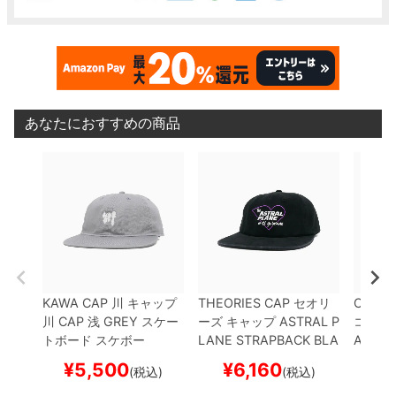
あなたにおすすめの商品
KAWA CAP
川
キャップ
THEORIES CAP
セオリ
CHOCO
川 CAP 浅
GREY
スケー
ーズ
キャップ
ASTRAL P
コレー
トボード スケボー
LANE STRAPBACK
BLA
AMENT
CK
スケートボード スケ
PBACK
¥
5,500
¥
6,160
¥
(税込)
(税込)
ボー
ボード