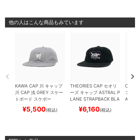
他の人はこんな商品もみています
KAWA CAP
川
キャップ
THEORIES CAP
セオリ
CHOCO
川 CAP 浅
GREY
スケー
ーズ
キャップ
ASTRAL P
コレー
トボード スケボー
LANE STRAPBACK
BLA
AMENT
CK
スケートボード スケ
PBACK
¥
5,500
¥
6,160
¥
(税込)
(税込)
ボー
ボード