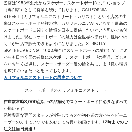
当店は1988年創業から
スケボー、スケートボード
のプロショップ
（専門店）として営業を続けております。CALIFORNIA
STREET（カリフォルニアストリート・カリスト）という店名の由
来はスケートボード発祥の地、カリフォルニアからいち早く最新の
スケートボードに関する情報を日本に提供したいという思いで名付
けました。現在スケートボードの魅力は全世界へ伝わり、世界中の
商品が当店で販売できるようになりました。STRICTLY
SKATEBOARDING（100%完全にスケートボードの精神）で、これ
からも日本全国の皆様に
スケボー、スケートボード
の商品、楽しさ
をいち早く提供し、スケートボーダー達の輪と共に、より良い環境
を広げていきたいと思っております。
カリフォルニアストリートの歴史について
スケートボードのカリフォルニアストリート
在庫数常時3,000点以上の品揃え
でスケートボードに必要なすべて
が揃います。
経験豊富な専門スタッフが常駐してるので初心者の方からヘビーユ
ーザーの方までいつでも安心してお買い物頂けます。
17時までのご
注文は当日発送！