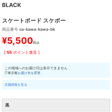
BLACK
8.8inch
8.9inch
75mm
29.5cm
スケートボード スケボー
8.9inch
9.0inch以上
110mm
30cm
商品番号
ca-kawa-kawa-bk
9.0inch以上
¥
5,500
税込
シェイプデッキ
[
55
ポイント進呈 ]
高性能デッキ
この地域へのお届け日は表示できません
東京都
お届け先を変更
店舗情報を見る
黒