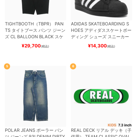
TIGHTBOOTH（TBPR） PAN
ADIDAS SKATEBOARDING S
TS
タイトブース
パンツ ジーン
HOES
アディダススケートボー
ズ
CL BALLOON
BLACK
スケ
ディング
シューズ スニーカー
ートボード スケボー
スーパースター
SUPERSTAR A
¥
29,700
¥
14,300
(税込)
(税込)
DV
BLACK/WHITE/WHITE
G
W6931
スケートボード スケボ
ー
5
6
POLAR JEANS
ポーラー
パン
REAL DECK
リアル
デッキ（子
ツ ジーンズ
93! DENIM
DIRTY
供用）
TEAM
CLASSIC OVAL