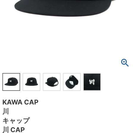
ボーンズ STF（エスティーエフ）
スケートパーク情報
特定商取引法に基づく表記
7.9inch
8.0inch
58mm
25cm
ボルト
ショーツ
パウエルペラルタ DF（ドラゴンフォーミュ
ラ）
8.0inch
8.1inch
59mm
25.5cm
パーツ・その他
長袖ボタンシャツ
ソフトウィール（クルーザー）
8.1inch
8.2inch
60mm
26cm
足回りセット（トラック・ウィールセット）
7分袖シャツ・ラグラン
8.2inch
8.3inch
62mm
26.5cm
ヘルメット・パッド
半袖シャツ
8.3inch
8.4inch
63mm
27cm
練習用アイテム（初心者におすすめ）
キャップ
8.4inch
8.5inch
64mm
27.5cm
スケートケース・バッグ
ソックス
KAWA CAP
8.5inch
8.6inch
65mm
28cm
メディア（雑誌・DVD・CD）
アンダーウエア
川
8.6inch
8.7inch
70mm
28.5cm
キャップ
サイズの測り方
川 CAP
8.7inch
8.8inch
72mm
29cm