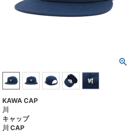
ボーンズ STF（エスティーエフ）
スケートパーク情報
特定商取引法に基づく表記
7.9inch
8.0inch
58mm
25cm
ボルト
ショーツ
パウエルペラルタ DF（ドラゴンフォーミュ
ラ）
8.0inch
8.1inch
59mm
25.5cm
パーツ・その他
長袖ボタンシャツ
ソフトウィール（クルーザー）
8.1inch
8.2inch
60mm
26cm
足回りセット（トラック・ウィールセット）
7分袖シャツ・ラグラン
8.2inch
8.3inch
62mm
26.5cm
ヘルメット・パッド
半袖シャツ
8.3inch
8.4inch
63mm
27cm
練習用アイテム（初心者におすすめ）
キャップ
8.4inch
8.5inch
64mm
27.5cm
スケートケース・バッグ
ソックス
KAWA CAP
8.5inch
8.6inch
65mm
28cm
メディア（雑誌・DVD・CD）
アンダーウエア
川
8.6inch
8.7inch
70mm
28.5cm
キャップ
サイズの測り方
川 CAP
8.7inch
8.8inch
72mm
29cm