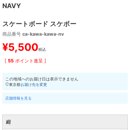
NAVY
8.8inch
8.9inch
75mm
29.5cm
スケートボード スケボー
8.9inch
9.0inch以上
110mm
30cm
商品番号
ca-kawa-kawa-nv
9.0inch以上
¥
5,500
税込
シェイプデッキ
[
55
ポイント進呈 ]
高性能デッキ
この地域へのお届け日は表示できません
東京都
お届け先を変更
店舗情報を見る
紺