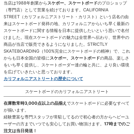
当店は1988年創業から
スケボー、スケートボード
のプロショップ
（専門店）として営業を続けております。CALIFORNIA
STREET（カリフォルニアストリート・カリスト）という店名の由
来はスケートボード発祥の地、カリフォルニアからいち早く最新の
スケートボードに関する情報を日本に提供したいという思いで名付
けました。現在スケートボードの魅力は全世界へ伝わり、世界中の
商品が当店で販売できるようになりました。STRICTLY
SKATEBOARDING（100%完全にスケートボードの精神）で、これ
からも日本全国の皆様に
スケボー、スケートボード
の商品、楽しさ
をいち早く提供し、スケートボーダー達の輪と共に、より良い環境
を広げていきたいと思っております。
カリフォルニアストリートの歴史について
スケートボードのカリフォルニアストリート
在庫数常時3,000点以上の品揃え
でスケートボードに必要なすべて
が揃います。
経験豊富な専門スタッフが常駐してるので初心者の方からヘビーユ
ーザーの方までいつでも安心してお買い物頂けます。
17時までのご
注文は当日発送！