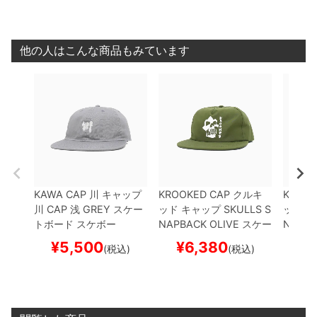
他の人はこんな商品もみています
KAWA CAP
川
キャップ
KROOKED CAP
クルキ
KROOK
川 CAP 浅
GREY
スケー
ッド
キャップ
SKULLS S
ッド
キ
トボード スケボー
NAPBACK
OLIVE
スケー
NTS R
トボード スケボー
K
NAV
¥
5,500
¥
6,380
¥
(税込)
(税込)
スケボ