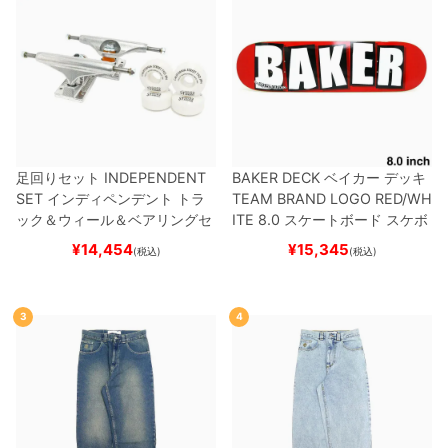
足回りセット
INDEPENDENT
BAKER DECK
ベイカー
デッキ
SET
インディペンデント
トラ
TEAM
BRAND LOGO RED/WH
ック＆ウィール＆ベアリングセ
ITE 8.0
スケートボード スケボ
ット
（トリック用）
スケートボ
ー
¥
14,454
¥
15,345
(税込)
(税込)
ード スケボー
3
4