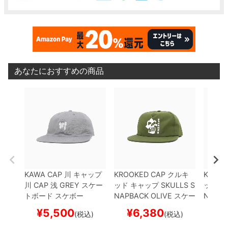
あなたにおすすめの商品
KAWA CAP
川
キャップ
KROOKED CAP
クルキ
KROOK
川 CAP 浅
GREY
スケー
ッド
キャップ
SKULLS S
ッド
キ
トボード スケボー
NAPBACK
OLIVE
スケー
NTS R
トボード スケボー
K
NAV
¥
5,500
¥
6,380
¥
(税込)
(税込)
スケボ