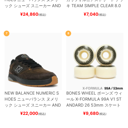
ック
シューズ スニーカー
AND
キ
TEAM
SIMPLE CLEAR 8.0
REW REYNOLDS 933
UN933
ブランク（DSM）
スケートボ
¥
24,860
¥
7,040
(税込)
(税込)
BNT
BLACK/NAVY
スケートボ
ード スケボー
ード スケボー
7
8
NEW BALANCE NUMERIC S
BONES WHEEL
ボーンズ
ウィ
HOES
ニューバランス ヌメリ
ール
X-FORMULA 99A V1 ST
ック
シューズ スニーカー
AND
ANDARD 26
53mm
スケート
REW REYNOLDS 933
NM933
ボード スケボー
¥
22,000
¥
9,680
(税込)
(税込)
BAR
BROWN/BLACK
スケート
ボード スケボー