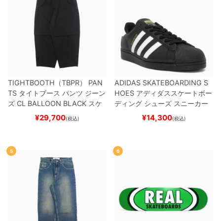
TIGHTBOOTH（TBPR） PAN
ADIDAS SKATEBOARDING S
TS
タイトブース
パンツ ジーン
HOES
アディダススケートボー
ズ
CL BALLOON
BLACK
スケ
ディング
シューズ スニーカー
ートボード スケボー
スーパースター
SUPERSTAR A
¥
29,700
¥
14,300
(税込)
(税込)
DV
BLACK/WHITE/WHITE
G
W6931
スケートボード スケボ
ー
5
6