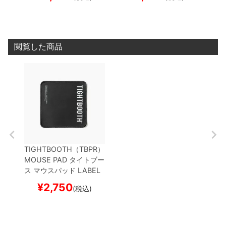
閲覧した商品
TIGHTBOOTH（TBPR）
MOUSE PAD
タイトブー
ス
マウスパッド
LABEL
LOGO MOUSE PAD
BL
¥
2,750
(税込)
ACK
スケートボード ス
ケボー