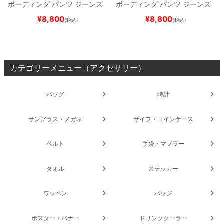
ボーディング
パンツ ジーンズ
ボーディング
パンツ ジーンズ
SLIM FIT 30 LENGTH
DARK
SLIM FIT 30 LENGTH
BLACK
¥
8,800
¥
8,800
(税込)
(税込)
NAVY
スケートボード スケボ
スケートボード スケボー
ー
カテゴリーメニュー（アクセサリー）
バッグ
時計
サングラス・メガネ
サイフ・コインケース
ベルト
手袋・マフラー
タオル
ステッカー
ワッペン
バッジ
ポスター・バナー
ドリンククーラー