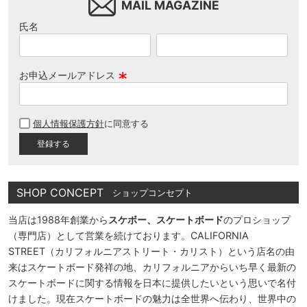
MAIL MAGAZINE
氏名
お申込メールアドレス
(
必
個人情報保護方針
に同意する
須
)
SHOP CONCEPT
ショップコンセプト
当店は1988年創業から
スケボー、スケートボード
のプロショップ
（専門店）として営業を続けております。CALIFORNIA
STREET（カリフォルニアストリート・カリスト）という店名の由
来はスケートボード発祥の地、カリフォルニアからいち早く最新の
スケートボードに関する情報を日本に提供したいという思いで名付
けました。現在スケートボードの魅力は全世界へ伝わり、世界中の