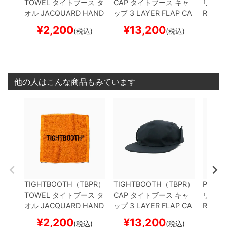
TOWEL
タイトブース
タ
CAP
タイトブース
キャ
リミテ
オル
JACQUARD HAND
ップ
3 LAYER FLAP CA
RUSH 
TOWEL
ORANGE
スケ
MP
BLACK
スケートボ
ケート
¥
2,200
¥
13,200
¥
(税込)
(税込)
ートボード スケボー
ード スケボー
他の人はこんな商品もみています
TIGHTBOOTH（TBPR）
TIGHTBOOTH（TBPR）
PRIMIT
TOWEL
タイトブース
タ
CAP
タイトブース
キャ
リミテ
オル
JACQUARD HAND
ップ
3 LAYER FLAP CA
RUSH 
TOWEL
ORANGE
スケ
MP
BLACK
スケートボ
ケート
¥
2,200
¥
13,200
¥
(税込)
(税込)
ートボード スケボー
ード スケボー