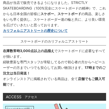
商品が当店で販売できるようになりました。STRICTLY
SKATEBOARDING（100%完全にスケートボードの精神）で、これ
からも日本全国の皆様に
スケボー、スケートボード
の商品、楽しさ
をいち早く提供し、スケートボーダー達の輪と共に、より良い環境
を広げていきたいと思っております。
カリフォルニアストリートの歴史について
スケートボードのカリフォルニアストリート
在庫数常時3,000点以上の品揃え
でスケートボードに必要なすべて
が揃います。
経験豊富な専門スタッフが常駐してるので初心者の方からヘビーユ
ーザーの方までいつでも安心してお買い物頂けます。
17時までのご
注文は当日発送！
オンラインストアに掲載されている商品は、全て
店舗でもご購入可
能
です。
ACCESS
アクセス