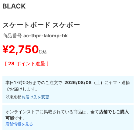
BLACK
8.8inch
8.9inch
75mm
29.5cm
スケートボード スケボー
8.9inch
9.0inch以上
110mm
30cm
商品番号
ac-tbpr-lalomp-bk
9.0inch以上
¥
2,750
税込
シェイプデッキ
[
28
ポイント進呈 ]
高性能デッキ
本日
17時00分
までのご注文で
2026/08/08（土）
に
ヤマト運輸
でお届けします。
東京都
お届け先を変更
オンラインストアに掲載されている商品は、全て
店舗でもご購入
可能
です。
店舗情報を見る