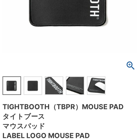
ボーンズ STF（エスティーエフ）
スケートパーク情報
特定商取引法に基づく表記
7.9inch
8.0inch
58mm
25cm
ボルト
ショーツ
パウエルペラルタ DF（ドラゴンフォーミュ
ラ）
8.0inch
8.1inch
59mm
25.5cm
パーツ・その他
長袖ボタンシャツ
ソフトウィール（クルーザー）
8.1inch
8.2inch
60mm
26cm
足回りセット（トラック・ウィールセット）
7分袖シャツ・ラグラン
8.2inch
8.3inch
62mm
26.5cm
ヘルメット・パッド
半袖シャツ
8.3inch
8.4inch
63mm
27cm
練習用アイテム（初心者におすすめ）
キャップ
8.4inch
8.5inch
64mm
27.5cm
スケートケース・バッグ
ソックス
TIGHTBOOTH（TBPR）MOUSE PAD
8.5inch
8.6inch
65mm
28cm
メディア（雑誌・DVD・CD）
アンダーウエア
タイトブース
8.6inch
8.7inch
70mm
28.5cm
マウスパッド
サイズの測り方
LABEL LOGO MOUSE PAD
8.7inch
8.8inch
72mm
29cm